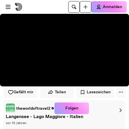
Zum Player springen
Zum Hauptinhalt springen
Anmelden
Gefällt mir
Teilen
Lesezeichen
Folgen
theworldoftravel2
Langensee - Lago Maggiore - Italien
vor 15 Jahren