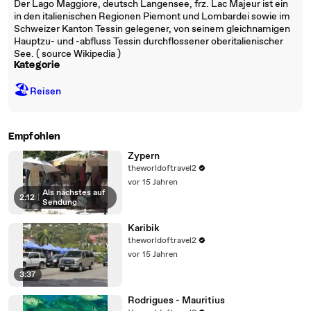
Der Lago Maggiore, deutsch Langensee, frz. Lac Majeur ist ein
in den italienischen Regionen Piemont und Lombardei sowie im
Schweizer Kanton Tessin gelegener, von seinem gleichnamigen
Hauptzu- und -abfluss Tessin durchflossener oberitalienischer
See. ( source Wikipedia )
Kategorie
🏖
Reisen
Empfohlen
Zypern
theworldoftravel2
vor 15 Jahren
Als nächstes auf
2:12
|
Sendung
Karibik
theworldoftravel2
vor 15 Jahren
3:37
Rodrigues - Mauritius