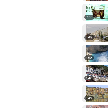
2:05
1:46
1:50
1:38
1:49