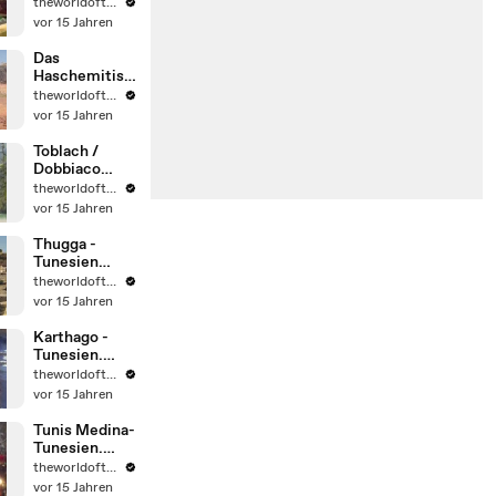
theworldoftravel2
vor 15 Jahren
Das
Haschemitisc
he Königreich
theworldoftravel2
Jordanien
vor 15 Jahren
Toblach /
Dobbiaco
Südtirol -
theworldoftravel2
Italien
vor 15 Jahren
Thugga -
Tunesien
UNESCO-
theworldoftravel2
Liste des
vor 15 Jahren
Weltkulturerb
e.
Karthago -
Tunesien.
Weltkulturerb
theworldoftravel2
e der
vor 15 Jahren
UNESCO.
Tunis Medina-
Tunesien.
Weltkulturerb
theworldoftravel2
e der
vor 15 Jahren