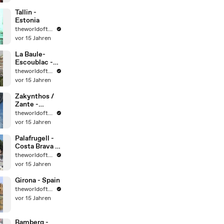
UNESCO.
Tallin -
Estonia
theworldoftravel2
vor 15 Jahren
La Baule-
Escoublac -
Frankreich
theworldoftravel2
vor 15 Jahren
Zakynthos /
Zante -
Greece
theworldoftravel2
vor 15 Jahren
Palafrugell -
Costa Brava -
Spain
theworldoftravel2
vor 15 Jahren
Girona - Spain
theworldoftravel2
vor 15 Jahren
Bamberg -