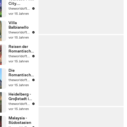
City.
Frankreich
theworldoftravel2
vor 15 Jahren
Villa
Balbianello
theworldoftravel2
vor 15 Jahren
Reisen der
Romantische
n Straße
theworldoftravel2
vor 15 Jahren
Die
Romantische
Straße -
theworldoftravel2
Fssen -
vor 15 Jahren
Deutschland
Heidelberg -
Großstadt im
Südwesten -
theworldoftravel2
Deutschlands,
vor 15 Jahren
Malaysia -
Südostasien