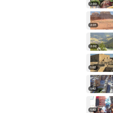
2:03
2:01
2:02
1:52
1:42
1:42