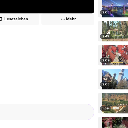
2:03
Lesezeichen
Mehr
2:49
2:09
2:03
1:59