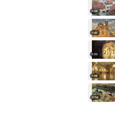
1:49
1:42
1:33
1:48
2:04