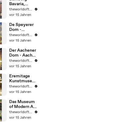
Bavaria,
Germany.
theworldoftravel2
UNESCO
vor 15 Jahren
eingetragen
De Speyerer
Dom -
Deutschland -
theworldoftravel2
UNESCO
vor 15 Jahren
Weltkulturerb
e
Der Aachener
Dom - Aachen
- Deutschland
theworldoftravel2
- UNESCO
vor 15 Jahren
Weltkulturerb
e
Eremitage
Kunstmusee -
Sankt
theworldoftravel2
Petersburg -
vor 15 Jahren
Russland
Das Museum
of Modern Art
(MoMA) -
theworldoftravel2
Guggenheim -
vor 15 Jahren
New York City