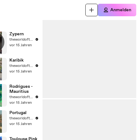
Anmelden
Zypern
theworldoftravel2
vor 15 Jahren
Karibik
theworldoftravel2
vor 15 Jahren
Rodrigues -
Mauritius
theworldoftravel2
vor 15 Jahren
Portugal
theworldoftravel2
vor 15 Jahren
Toulouse Pink