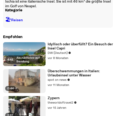
Ischia ist eine italienische Insel. Sie ist mit 46 km² die größte Insel
im Golf von Neapel.
Kategorie
🏖
Reisen
Empfohlen
Idyllisch oder überfüllt? Ein Besuch der
Insel Capri
DW (Deutsch)
Als nächstes auf
vor 8 Monaten
4:48
|
Sendung
Überschwemmungen in Italien:
Urlaubsinsel unter Wasser
spot on news
vor 11 Monaten
0:44
Zypern
theworldoftravel2
vor 15 Jahren
2:12