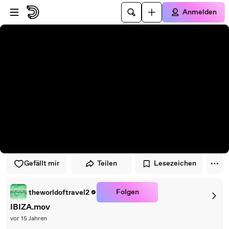
Zum Player springen
Zum Hauptinhalt springen
Anmelden
Gefällt mir
Teilen
Lesezeichen
Folgen
theworldoftravel2
IBIZA.mov
vor 15 Jahren