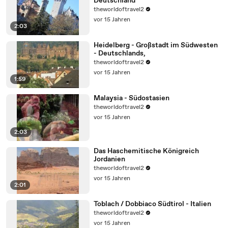
Deutschland
theworldoftravel2
vor 15 Jahren
2:03
Heidelberg - Großstadt im Südwesten
- Deutschlands,
theworldoftravel2
vor 15 Jahren
1:59
Malaysia - Südostasien
theworldoftravel2
vor 15 Jahren
2:03
Das Haschemitische Königreich
Jordanien
theworldoftravel2
vor 15 Jahren
2:01
Toblach / Dobbiaco Südtirol - Italien
theworldoftravel2
vor 15 Jahren