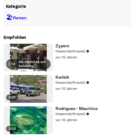
Kategorie
🏖
Reisen
Empfohlen
Zypern
theworldoftravel2
vor 15 Jahren
Als nächstes auf
2:12
|
Sendung
Karibik
theworldoftravel2
vor 15 Jahren
3:37
Rodrigues - Mauritius
theworldoftravel2
vor 15 Jahren
3:02