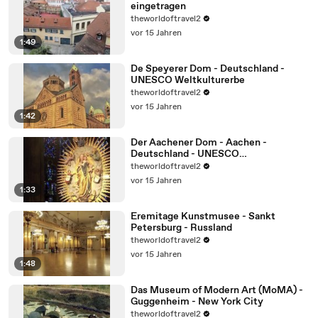
eingetragen
theworldoftravel2
vor 15 Jahren
1:49
De Speyerer Dom - Deutschland -
UNESCO Weltkulturerbe
theworldoftravel2
vor 15 Jahren
1:42
Der Aachener Dom - Aachen -
Deutschland - UNESCO
Weltkulturerbe
theworldoftravel2
vor 15 Jahren
1:33
Eremitage Kunstmusee - Sankt
Petersburg - Russland
theworldoftravel2
vor 15 Jahren
1:48
Das Museum of Modern Art (MoMA) -
Guggenheim - New York City
theworldoftravel2