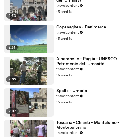
dell'Umanità
travelcontent
15 anni fa
2:53
Copenaghen - Danimarca
travelcontent
15 anni fa
2:51
Alberobello - Puglia - UNESCO
Patrimonio dell'Umanità
travelcontent
15 anni fa
2:02
Spello - Umbria
travelcontent
15 anni fa
2:07
Toscana - Chianti - Montalcino -
Montepulciano
travelcontent