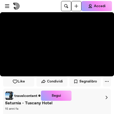
Vai al lettore
Passa al contenuto principale
Accedi
Like
Condividi
Segnalibro
Segui
travelcontent
Saturnia - Tuscany Hotel
15 anni fa