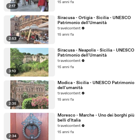
15 anni fa
2:17
Siracusa - Ortigia - Sicilia - UNESCO
Patrimonio dell'Umanità
travelcontent
15 anni fa
2:53
Siracusa - Neapolis - Sicilia - UNESCO
Patrimonio dell'Umanità
travelcontent
15 anni fa
3:10
Modica - Sicilia - UNESCO Patrimonio
dell'umanità
travelcontent
15 anni fa
2:35
Moresco - Marche - Uno dei borghi più
belli d'Italia
travelcontent
15 anni fa
2:34