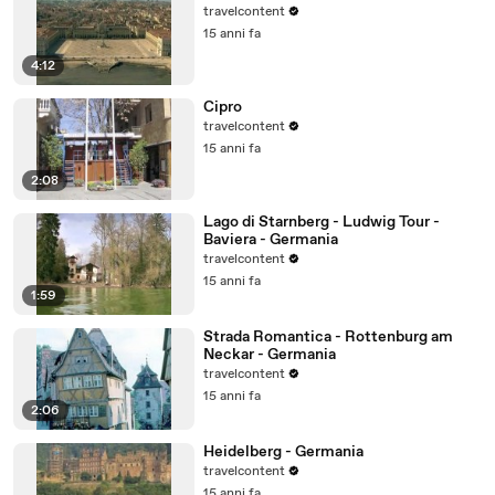
travelcontent
15 anni fa
4:12
Cipro
travelcontent
15 anni fa
2:08
Lago di Starnberg - Ludwig Tour -
Baviera - Germania
travelcontent
15 anni fa
1:59
Strada Romantica - Rottenburg am
Neckar - Germania
travelcontent
15 anni fa
2:06
Heidelberg - Germania
travelcontent
15 anni fa