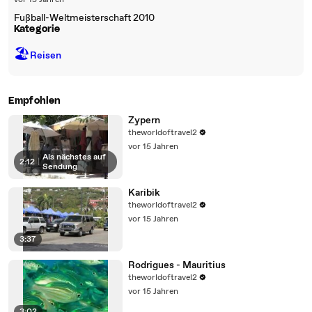
vor 15 Jahren
Fußball-Weltmeisterschaft 2010
Kategorie
🏖
Reisen
Empfohlen
Zypern
theworldoftravel2
vor 15 Jahren
Als nächstes auf
2:12
|
Sendung
Karibik
theworldoftravel2
vor 15 Jahren
3:37
Rodrigues - Mauritius
theworldoftravel2
vor 15 Jahren