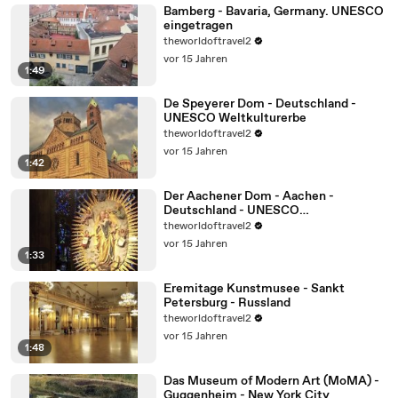
Bamberg - Bavaria, Germany. UNESCO
eingetragen
theworldoftravel2
vor 15 Jahren
1:49
De Speyerer Dom - Deutschland -
UNESCO Weltkulturerbe
theworldoftravel2
vor 15 Jahren
1:42
Der Aachener Dom - Aachen -
Deutschland - UNESCO
Weltkulturerbe
theworldoftravel2
vor 15 Jahren
1:33
Eremitage Kunstmusee - Sankt
Petersburg - Russland
theworldoftravel2
vor 15 Jahren
1:48
Das Museum of Modern Art (MoMA) -
Guggenheim - New York City