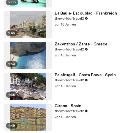
2:05
La Baule-Escoublac - Frankreich
theworldoftravel2
vor 15 Jahren
1:46
Zakynthos / Zante - Greece
theworldoftravel2
vor 15 Jahren
1:50
Palafrugell - Costa Brava - Spain
theworldoftravel2
vor 15 Jahren
1:38
Girona - Spain
theworldoftravel2
vor 15 Jahren
1:49