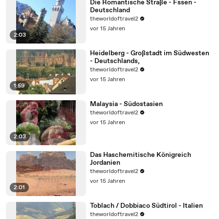
Die Romantische Straße - Fssen -
Deutschland
theworldoftravel2
vor 15 Jahren
2:03
Heidelberg - Großstadt im Südwesten
- Deutschlands,
theworldoftravel2
vor 15 Jahren
1:59
Malaysia - Südostasien
theworldoftravel2
vor 15 Jahren
2:03
Das Haschemitische Königreich
Jordanien
theworldoftravel2
vor 15 Jahren
2:01
Toblach / Dobbiaco Südtirol - Italien
theworldoftravel2