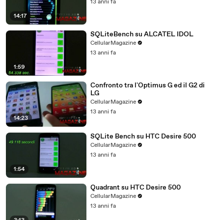
13 anni fa
14:17
SQLiteBench su ALCATEL IDOL
CellularMagazine
13 anni fa
1:59
Confronto tra l'Optimus G ed il G2 di
LG
CellularMagazine
13 anni fa
14:23
SQLite Bench su HTC Desire 500
CellularMagazine
13 anni fa
1:54
Quadrant su HTC Desire 500
CellularMagazine
13 anni fa