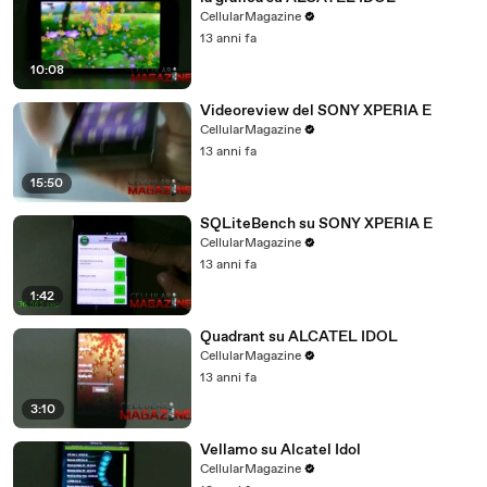
CellularMagazine
13 anni fa
10:08
Videoreview del SONY XPERIA E
CellularMagazine
13 anni fa
15:50
SQLiteBench su SONY XPERIA E
CellularMagazine
13 anni fa
1:42
Quadrant su ALCATEL IDOL
CellularMagazine
13 anni fa
3:10
Vellamo su Alcatel Idol
CellularMagazine