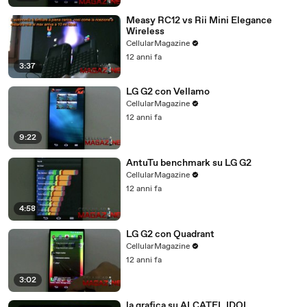
Measy RC12 vs Rii Mini Elegance
Wireless
CellularMagazine
12 anni fa
3:37
LG G2 con Vellamo
CellularMagazine
12 anni fa
9:22
AntuTu benchmark su LG G2
CellularMagazine
12 anni fa
4:58
LG G2 con Quadrant
CellularMagazine
12 anni fa
3:02
la grafica su ALCATEL IDOL