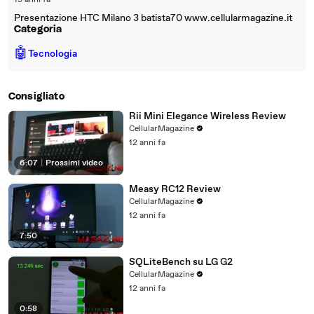
15 anni fa
Presentazione HTC Milano 3 batista70 www.cellularmagazine.it
Categoria
🤖
Tecnologia
Consigliato
Rii Mini Elegance Wireless Review
CellularMagazine
12 anni fa
6:07
|
Prossimi video
Measy RC12 Review
CellularMagazine
12 anni fa
7:50
SQLiteBench su LG G2
CellularMagazine
12 anni fa
0:58