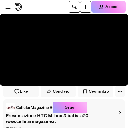
Vai al lettore
Passa al contenuto principale
Accedi
Like
Condividi
Segnalibro
Segui
CellularMagazine
Presentazione HTC Milano 3 batista70
www.cellularmagazine.it