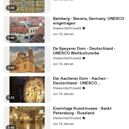
1:49
Bamberg - Bavaria, Germany. UNESCO
eingetragen
theworldoftravel2
vor 15 Jahren
1:49
De Speyerer Dom - Deutschland -
UNESCO Weltkulturerbe
theworldoftravel2
vor 15 Jahren
1:42
Der Aachener Dom - Aachen -
Deutschland - UNESCO
Weltkulturerbe
theworldoftravel2
vor 15 Jahren
1:33
Eremitage Kunstmusee - Sankt
Petersburg - Russland
theworldoftravel2
vor 15 Jahren
1:48