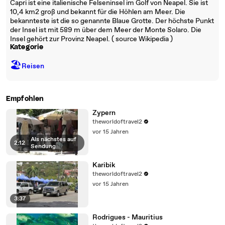
Capri ist eine italienische Felseninsel im Golf von Neapel. Sie ist
10,4 km2 groß und bekannt für die Höhlen am Meer. Die
bekannteste ist die so genannte Blaue Grotte. Der höchste Punkt
der Insel ist mit 589 m über dem Meer der Monte Solaro. Die
Insel gehört zur Provinz Neapel. ( source Wikipedia )
Kategorie
🏖
Reisen
Empfohlen
Zypern
theworldoftravel2
vor 15 Jahren
Als nächstes auf
2:12
|
Sendung
Karibik
theworldoftravel2
vor 15 Jahren
3:37
Rodrigues - Mauritius