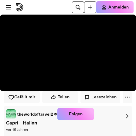
Zum Player springen
Zum Hauptinhalt springen
Anmelden
Gefällt mir
Teilen
Lesezeichen
Folgen
theworldoftravel2
Capri - Italien
vor 15 Jahren