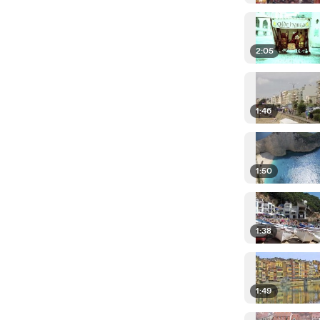
2:05
1:46
1:50
1:38
1:49