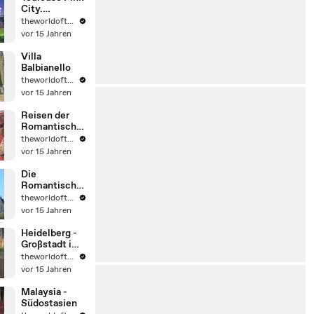
City.
Frankreich
theworldoftravel2
vor 15 Jahren
Villa
Balbianello
theworldoftravel2
vor 15 Jahren
Reisen der
Romantische
n Straße
theworldoftravel2
vor 15 Jahren
Die
Romantische
Straße -
theworldoftravel2
Fssen -
vor 15 Jahren
Deutschland
Heidelberg -
Großstadt im
Südwesten -
theworldoftravel2
Deutschlands,
vor 15 Jahren
Malaysia -
Südostasien