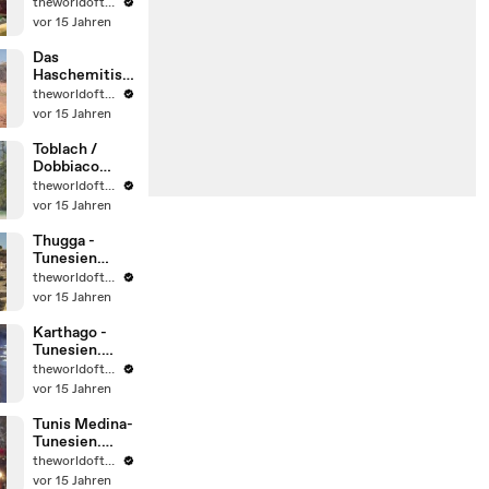
theworldoftravel2
vor 15 Jahren
Das
Haschemitisc
he Königreich
theworldoftravel2
Jordanien
vor 15 Jahren
Toblach /
Dobbiaco
Südtirol -
theworldoftravel2
Italien
vor 15 Jahren
Thugga -
Tunesien
UNESCO-
theworldoftravel2
Liste des
vor 15 Jahren
Weltkulturerb
e.
Karthago -
Tunesien.
Weltkulturerb
theworldoftravel2
e der
vor 15 Jahren
UNESCO.
Tunis Medina-
Tunesien.
Weltkulturerb
theworldoftravel2
e der
vor 15 Jahren