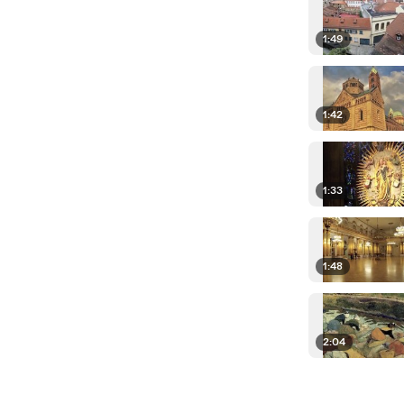
1:49
1:42
1:33
1:48
2:04