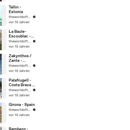
UNESCO.
Tallin -
Estonia
theworldoftravel2
vor 15 Jahren
La Baule-
Escoublac -
Frankreich
theworldoftravel2
vor 15 Jahren
Zakynthos /
Zante -
Greece
theworldoftravel2
vor 15 Jahren
Palafrugell -
Costa Brava -
Spain
theworldoftravel2
vor 15 Jahren
Girona - Spain
theworldoftravel2
vor 15 Jahren
Bamberg -