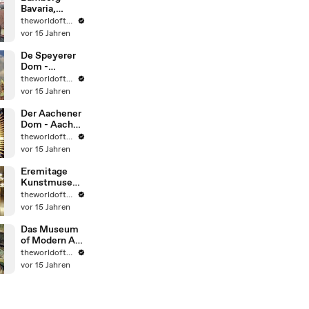
Bavaria,
Germany.
theworldoftravel2
UNESCO
vor 15 Jahren
eingetragen
De Speyerer
Dom -
Deutschland -
theworldoftravel2
UNESCO
vor 15 Jahren
Weltkulturerb
e
Der Aachener
Dom - Aachen
- Deutschland
theworldoftravel2
- UNESCO
vor 15 Jahren
Weltkulturerb
e
Eremitage
Kunstmusee -
Sankt
theworldoftravel2
Petersburg -
vor 15 Jahren
Russland
Das Museum
of Modern Art
(MoMA) -
theworldoftravel2
Guggenheim -
vor 15 Jahren
New York City