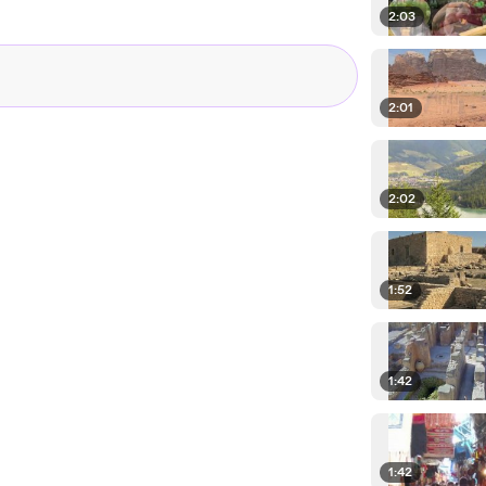
2:03
2:01
2:02
1:52
1:42
1:42