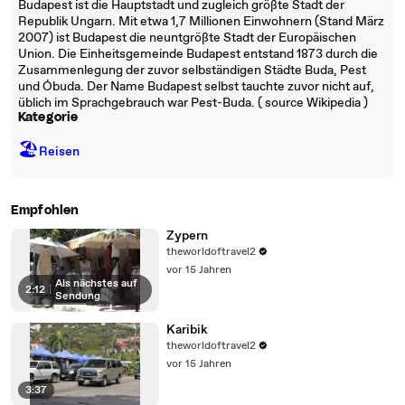
Budapest ist die Hauptstadt und zugleich größte Stadt der
Republik Ungarn. Mit etwa 1,7 Millionen Einwohnern (Stand März
2007) ist Budapest die neuntgrößte Stadt der Europäischen
Union. Die Einheitsgemeinde Budapest entstand 1873 durch die
Zusammenlegung der zuvor selbständigen Städte Buda, Pest
und Óbuda. Der Name Budapest selbst tauchte zuvor nicht auf,
üblich im Sprachgebrauch war Pest-Buda. ( source Wikipedia )
Kategorie
🏖
Reisen
Empfohlen
Zypern
theworldoftravel2
vor 15 Jahren
Als nächstes auf
2:12
|
Sendung
Karibik
theworldoftravel2
vor 15 Jahren
3:37