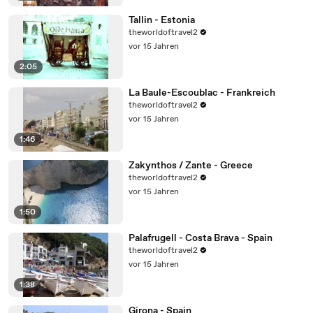
Tallin - Estonia
theworldoftravel2
vor 15 Jahren
2:05
La Baule-Escoublac - Frankreich
theworldoftravel2
vor 15 Jahren
1:46
Zakynthos / Zante - Greece
theworldoftravel2
vor 15 Jahren
1:50
Palafrugell - Costa Brava - Spain
theworldoftravel2
vor 15 Jahren
1:38
Girona - Spain