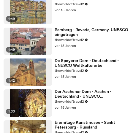
theworldoftravel2
vor 15 Jahren
1:49
Bamberg - Bavaria, Germany. UNESCO
eingetragen
theworldoftravel2
vor 15 Jahren
1:49
De Speyerer Dom - Deutschland -
UNESCO Weltkulturerbe
theworldoftravel2
vor 15 Jahren
1:42
Der Aachener Dom - Aachen -
Deutschland - UNESCO
Weltkulturerbe
theworldoftravel2
vor 15 Jahren
1:33
Eremitage Kunstmusee - Sankt
Petersburg - Russland
theworldoftravel2