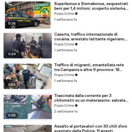
Superbonus e Sismabonus, sequestrati
beni per 1,4 milioni: scoperto sistema
con false abitazioni (29.07.26)
Pupia Crime
1 settimana fa
0:35
Caserta, traffico internazionale di
cocaina: arrestato latitante nigeriano
ricercato dal 2019 (28.07.26)
Pupia Crime
1 settimana fa
0:24
Traffico di migranti, smantellata rete
tra Campania e altre 9 province: 18
arresti (27.07.26)
Pupia Crime
1 settimana fa
1:03
Trascinata dalla corrente per 3
chilometri su un materassino: salvata
dalla Polizia (25.07.26)
Pupia Crime
2 settimane fa
0:25
Assalto al portavalori con 30 chili d'oro
sventato dalla Polizia: 11 arresti