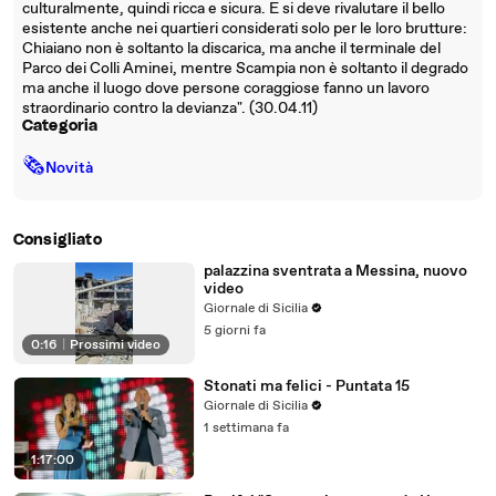
culturalmente, quindi ricca e sicura. E si deve rivalutare il bello
esistente anche nei quartieri considerati solo per le loro brutture:
Chiaiano non è soltanto la discarica, ma anche il terminale del
Parco dei Colli Aminei, mentre Scampia non è soltanto il degrado
ma anche il luogo dove persone coraggiose fanno un lavoro
straordinario contro la devianza". (30.04.11)
Categoria
🗞
Novità
Consigliato
palazzina sventrata a Messina, nuovo
video
Giornale di Sicilia
5 giorni fa
0:16
|
Prossimi video
Stonati ma felici - Puntata 15
Giornale di Sicilia
1 settimana fa
1:17:00