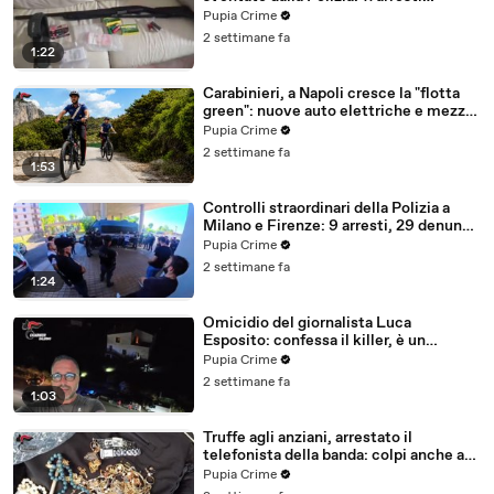
(25.07.26)
Pupia Crime
2 settimane fa
1:22
Carabinieri, a Napoli cresce la "flotta
green": nuove auto elettriche e mezzi
sostenibili anche sulle isole (25.07.26)
Pupia Crime
2 settimane fa
1:53
Controlli straordinari della Polizia a
Milano e Firenze: 9 arresti, 29 denunce
e oltre 7mila persone identificate
Pupia Crime
(25.07.26)
2 settimane fa
1:24
Omicidio del giornalista Luca
Esposito: confessa il killer, è un
26enne tunisino (25.07.26)
Pupia Crime
2 settimane fa
1:03
Truffe agli anziani, arrestato il
telefonista della banda: colpi anche ad
Aversa, oltre 300mila euro il bottino
Pupia Crime
stimato (24.07.26)