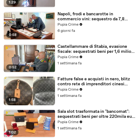
1:29
Napoli, frodi e bancarotte in
commercio vini: sequestro da 7,8
milioni (30.07.26)
Pupia Crime
6 giorni fa
0:58
Castellammare di Stabia, evasione
fiscale: sequestrati beni per 1,6 milioni
ad un consorzio navale (29.07.26)
Pupia Crime
1 settimana fa
0:52
Fatture false e acquisti in nero, blitz
contro rete di imprenditori cinesi
sequestri per 8,5 milioni (29.07.26)
Pupia Crime
1 settimana fa
1:58
Sala slot trasformata in "bancomat":
sequestrati beni per oltre 220mila euro
a due coniugi (29.07.26)
Pupia Crime
1 settimana fa
1:02