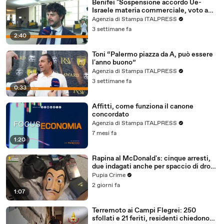
Benifei "Sospensione accordo Ue-
Israele materia commerciale, voto a
maggioranza"
Agenzia di Stampa ITALPRESS
3 settimane fa
2:40
Toni “Palermo piazza da A, può essere
l'anno buono”
Agenzia di Stampa ITALPRESS
3 settimane fa
0:33
Affitti, come funziona il canone
concordato
Agenzia di Stampa ITALPRESS
7 mesi fa
1:20
Rapina al McDonald's: cinque arresti,
due indagati anche per spaccio di droga
(03.08.26)
Pupia Crime
2 giorni fa
1:07
Terremoto ai Campi Flegrei: 250
sfollati e 21 feriti, residenti chiedono