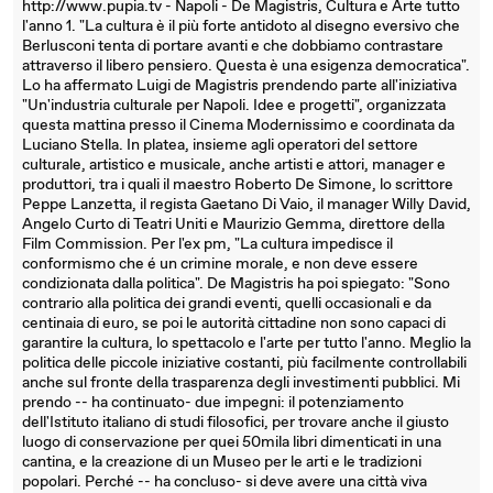
http://www.pupia.tv - Napoli - De Magistris, Cultura e Arte tutto
l'anno 1. "La cultura è il più forte antidoto al disegno eversivo che
Berlusconi tenta di portare avanti e che dobbiamo contrastare
attraverso il libero pensiero. Questa è una esigenza democratica".
Lo ha affermato Luigi de Magistris prendendo parte all'iniziativa
"Un'industria culturale per Napoli. Idee e progetti", organizzata
questa mattina presso il Cinema Modernissimo e coordinata da
Luciano Stella. In platea, insieme agli operatori del settore
culturale, artistico e musicale, anche artisti e attori, manager e
produttori, tra i quali il maestro Roberto De Simone, lo scrittore
Peppe Lanzetta, il regista Gaetano Di Vaio, il manager Willy David,
Angelo Curto di Teatri Uniti e Maurizio Gemma, direttore della
Film Commission. Per l'ex pm, "La cultura impedisce il
conformismo che é un crimine morale, e non deve essere
condizionata dalla politica". De Magistris ha poi spiegato: "Sono
contrario alla politica dei grandi eventi, quelli occasionali e da
centinaia di euro, se poi le autorità cittadine non sono capaci di
garantire la cultura, lo spettacolo e l'arte per tutto l'anno. Meglio la
politica delle piccole iniziative costanti, più facilmente controllabili
anche sul fronte della trasparenza degli investimenti pubblici. Mi
prendo -- ha continuato- due impegni: il potenziamento
dell'Istituto italiano di studi filosofici, per trovare anche il giusto
luogo di conservazione per quei 50mila libri dimenticati in una
cantina, e la creazione di un Museo per le arti e le tradizioni
popolari. Perché -- ha concluso- si deve avere una città viva