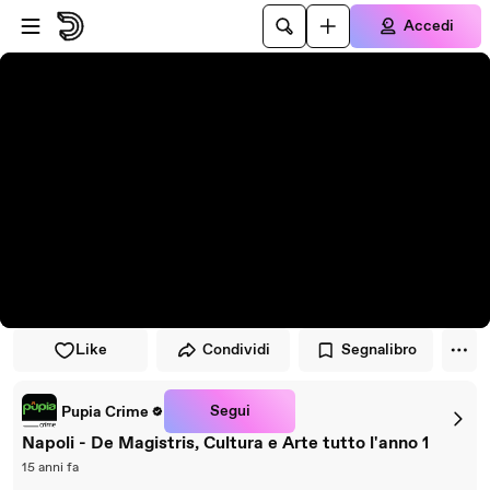
Vai al lettore
Passa al contenuto principale
Accedi
Like
Condividi
Segnalibro
Segui
Pupia Crime
Napoli - De Magistris, Cultura e Arte tutto l'anno 1
15 anni fa