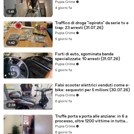
certezze sul futuro (01.08.26)
Pupia Crime
4 giorni fa
1:41
Traffico di droga "ispirato" da serie tv e
trap: 23 arresti (31.07.26)
Pupia Crime
5 giorni fa
1:42
Furti di auto, sgominata banda
specializzata: 10 arresti (31.07.26)
Pupia Crime
5 giorni fa
1:57
Falsi scooter elettrici venduti come e-
bike: sequestri per 5 milioni (30.07.26)
Pupia Crime
6 giorni fa
2:38
Truffe porta a porta alle anziane: in 6 a
processo, oltre 1200 vittime in tutta
Italia (30.07.26)
Pupia Crime
6 giorni fa