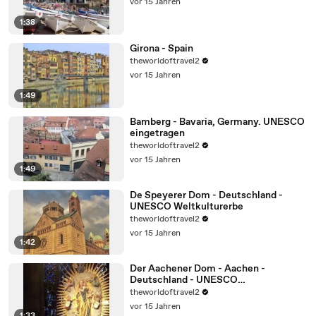
vor 15 Jahren
1:38
Girona - Spain
theworldoftravel2
vor 15 Jahren
1:49
Bamberg - Bavaria, Germany. UNESCO
eingetragen
theworldoftravel2
vor 15 Jahren
1:49
De Speyerer Dom - Deutschland -
UNESCO Weltkulturerbe
theworldoftravel2
vor 15 Jahren
1:42
Der Aachener Dom - Aachen -
Deutschland - UNESCO
Weltkulturerbe
theworldoftravel2
vor 15 Jahren