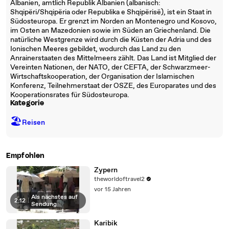
Albanien, amtlich Republik Albanien (albanisch:
Shqipëri/Shqipëria oder Republika e Shqipërisë), ist ein Staat in
Südosteuropa. Er grenzt im Norden an Montenegro und Kosovo,
im Osten an Mazedonien sowie im Süden an Griechenland. Die
natürliche Westgrenze wird durch die Küsten der Adria und des
Ionischen Meeres gebildet, wodurch das Land zu den
Anrainerstaaten des Mittelmeers zählt. Das Land ist Mitglied der
Vereinten Nationen, der NATO, der CEFTA, der Schwarzmeer-
Wirtschaftskooperation, der Organisation der Islamischen
Konferenz, Teilnehmerstaat der OSZE, des Europarates und des
Kooperationsrates für Südosteuropa.
Kategorie
🏖
Reisen
Empfohlen
Zypern
theworldoftravel2
vor 15 Jahren
Als nächstes auf
2:12
|
Sendung
Karibik