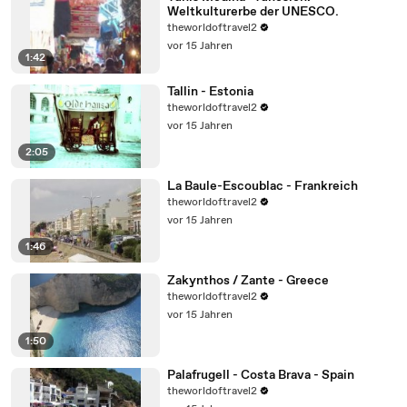
Weltkulturerbe der UNESCO.
theworldoftravel2
vor 15 Jahren
1:42
Tallin - Estonia
theworldoftravel2
vor 15 Jahren
2:05
La Baule-Escoublac - Frankreich
theworldoftravel2
vor 15 Jahren
1:46
Zakynthos / Zante - Greece
theworldoftravel2
vor 15 Jahren
1:50
Palafrugell - Costa Brava - Spain
theworldoftravel2