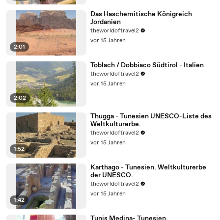
Das Haschemitische Königreich
Jordanien
theworldoftravel2
vor 15 Jahren
2:01
Toblach / Dobbiaco Südtirol - Italien
theworldoftravel2
vor 15 Jahren
2:02
Thugga - Tunesien UNESCO-Liste des
Weltkulturerbe.
theworldoftravel2
vor 15 Jahren
1:52
Karthago - Tunesien. Weltkulturerbe
der UNESCO.
theworldoftravel2
vor 15 Jahren
1:42
Tunis Medina- Tunesien.