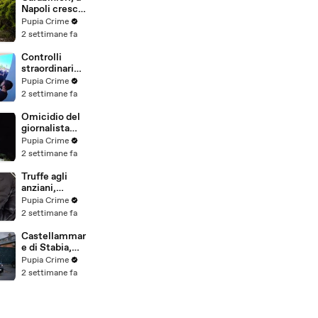
(25.07.26)
Napoli cresce
la "flotta
Pupia Crime
green": nuove
2 settimane fa
auto
elettriche e
Controlli
mezzi
straordinari
sostenibili
della Polizia a
Pupia Crime
anche sulle
Milano e
2 settimane fa
isole
Firenze: 9
(25.07.26)
arresti, 29
Omicidio del
denunce e
giornalista
oltre 7mila
Luca
Pupia Crime
persone
Esposito:
2 settimane fa
identificate
confessa il
(25.07.26)
killer, è un
Truffe agli
26enne
anziani,
tunisino
arrestato il
Pupia Crime
(25.07.26)
telefonista
2 settimane fa
della banda:
colpi anche ad
Castellammar
Aversa, oltre
e di Stabia,
300mila euro
l'ombra del
Pupia Crime
il bottino
clan
2 settimane fa
stimato
D'Alessandro
(24.07.26)
dietro
scommesse
illegali: 5