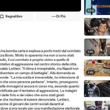
1:20
Segnalibro
Di Più
1:07
 Una bomba carta è esplosa a pochi metri dal comitato
1:41
iazza Bovio. Molto lo spavento ma non ci sono stati
llo, il cui comitato è proprio vicino a quello di
entativo di aggressione nel centro storico della città.
aldo Lettieri. "Il clima è irrespirabile, ma Napoli non
1:42
 diventare un campo di battaglia". Alla domanda se
onde: "La mia scelta è irreversibile, ho intenzione di
adini che sono persone perbene". Intanto, proseguono
e delle immagini è ancora in corso ma, secondo quanto
ificate per il tentativo di aggressione. Le indagini
1:57
 delle foto e dei video che sono stati girati:
che rischiano di essere denunciate. Lettieri,
ine di giovani dei centri sociali davanti al
dove si era recato per una manifestazione elettorale.