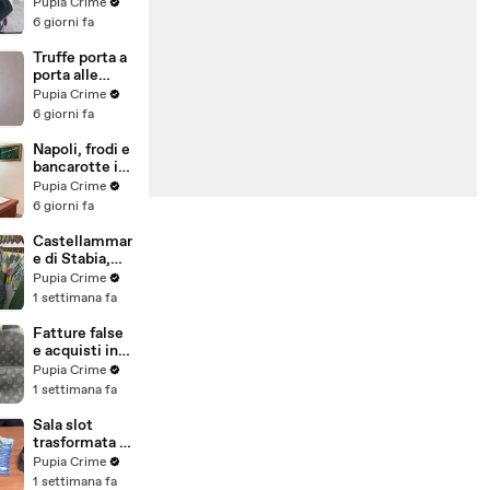
venduti come
Pupia Crime
e-bike:
6 giorni fa
sequestri per
5 milioni
Truffe porta a
(30.07.26)
porta alle
anziane: in 6 a
Pupia Crime
processo,
6 giorni fa
oltre 1200
vittime in
Napoli, frodi e
tutta Italia
bancarotte in
(30.07.26)
commercio
Pupia Crime
vini:
6 giorni fa
sequestro da
7,8 milioni
Castellammar
(30.07.26)
e di Stabia,
evasione
Pupia Crime
fiscale:
1 settimana fa
sequestrati
beni per 1,6
Fatture false
milioni ad un
e acquisti in
consorzio
nero, blitz
Pupia Crime
navale
contro rete di
1 settimana fa
(29.07.26)
imprenditori
cinesi
Sala slot
sequestri per
trasformata in
8,5 milioni
"bancomat":
Pupia Crime
(29.07.26)
sequestrati
1 settimana fa