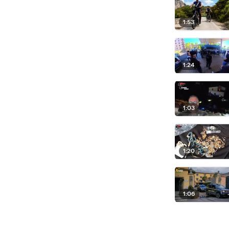
1:53
1:24
1:03
1:20
1:06