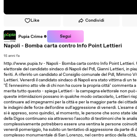
Like
Condividi
Segui
Pupia Crime
Napoli - Bomba carta contro Info Point Lettieri
15 anni fa
http://www.pupia.tv - Napoli - Bomba carta contro Info Point Lettieri.
elettorale del candidato sindaco di Napoli del Pdl, Gianni Lettieri, in p
feriti. A riferirlo un candidato al Consiglio comunale del Pdl, Mimmo Vitu
Lettieri. Venerdì il candidato sindaco di Napoli era stato vittima di un t
"È l'ennesimo atto vile di chi non ha cuore la propria città" commenta a c
merita tutto questo - spiega Lettieri - la campagna elettorale non può
queste intimidazioni possano in qualche modo ostacolarlo, Lettieri risp
continuare ad impegnarmi per la città e per la maggior parte dei citt
le indagini delle forze dell'ordine sull'aggressione di venerdì. L'esam
si è appreso, sono quindici, al momento, le persone che sono state ident
della Digos continuano sia attraverso l'ascolto di testimoni che le analisi
complessivamente potrebbero essere una ventina le persone coinvolte 
venerdì pomeriggio, ha subito un tentativo di aggressione da parte di dec
complesso monumentale di San Lorenzo, nel centro antico della città, 