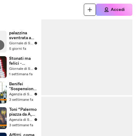
Accedi
palazzina
sventrata a
Messina,
Giornale di Sicilia
nuovo video
5 giorni fa
Stonati ma
felici -
Puntata 15
Giornale di Sicilia
1 settimana fa
Benifei
"Sospensione
accordo Ue-
Agenzia di Stampa ITALPRESS
Israele
3 settimane fa
materia
commerciale,
Toni “Palermo
voto a
piazza da A,
maggioranza"
può essere
Agenzia di Stampa ITALPRESS
l'anno buono”
3 settimane fa
Affitti, come