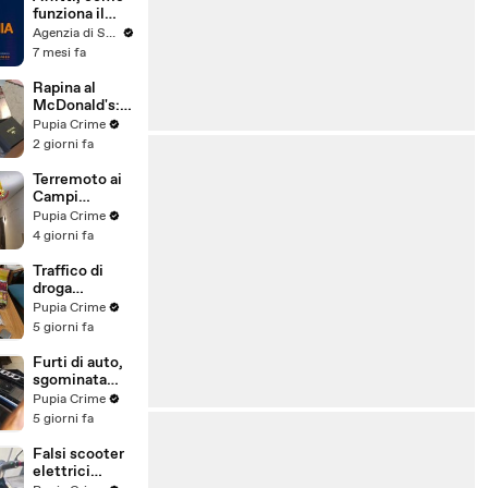
funziona il
canone
Agenzia di Stampa ITALPRESS
concordato
7 mesi fa
Rapina al
McDonald's:
cinque arresti,
Pupia Crime
due indagati
2 giorni fa
anche per
spaccio di
Terremoto ai
droga
Campi
(03.08.26)
Flegrei: 250
Pupia Crime
sfollati e 21
4 giorni fa
feriti,
residenti
Traffico di
chiedono
droga
certezze sul
"ispirato" da
Pupia Crime
futuro
serie tv e trap:
5 giorni fa
(01.08.26)
23 arresti
(31.07.26)
Furti di auto,
sgominata
banda
Pupia Crime
specializzata:
5 giorni fa
10 arresti
(31.07.26)
Falsi scooter
elettrici