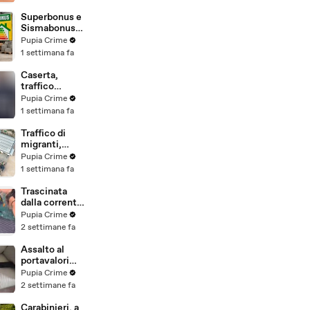
beni per oltre
220mila euro
Superbonus e
a due coniugi
Sismabonus,
(29.07.26)
sequestrati
Pupia Crime
beni per 1,4
1 settimana fa
milioni:
scoperto
Caserta,
sistema con
traffico
false
internazionale
Pupia Crime
abitazioni
di cocaina:
1 settimana fa
(29.07.26)
arrestato
latitante
Traffico di
nigeriano
migranti,
ricercato dal
smantellata
Pupia Crime
2019
rete tra
1 settimana fa
(28.07.26)
Campania e
altre 9
Trascinata
province: 18
dalla corrente
arresti
per 3
Pupia Crime
(27.07.26)
chilometri su
2 settimane fa
un
materassino:
Assalto al
salvata dalla
portavalori
Polizia
con 30 chili
Pupia Crime
(25.07.26)
d'oro sventato
2 settimane fa
dalla Polizia: 11
arresti
Carabinieri, a