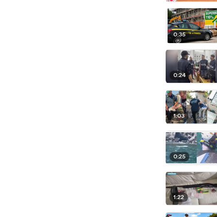
0:35
0:24
1:03
0:25
1:22