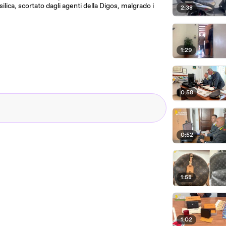
asilica, scortato dagli agenti della Digos, malgrado i
2:38
1:29
0:58
0:52
1:58
1:02