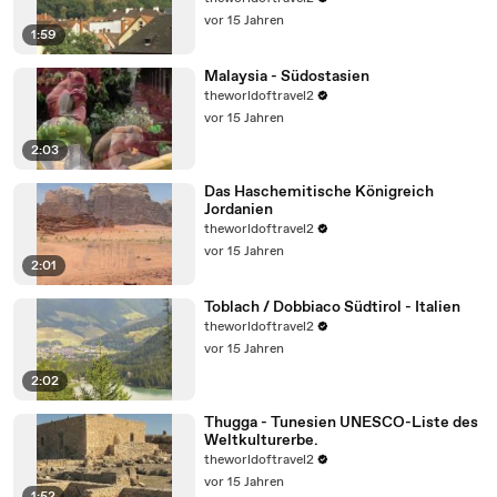
vor 15 Jahren
1:59
Malaysia - Südostasien
theworldoftravel2
vor 15 Jahren
2:03
Das Haschemitische Königreich
Jordanien
theworldoftravel2
vor 15 Jahren
2:01
Toblach / Dobbiaco Südtirol - Italien
theworldoftravel2
vor 15 Jahren
2:02
Thugga - Tunesien UNESCO-Liste des
Weltkulturerbe.
theworldoftravel2
vor 15 Jahren