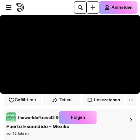
Zum Player springen
Zum Hauptinhalt springen
Anmelden
Gefällt mir
Teilen
Lesezeichen
Folgen
theworldoftravel2
Puerto Escondido - Mexiko
vor 15 Jahren