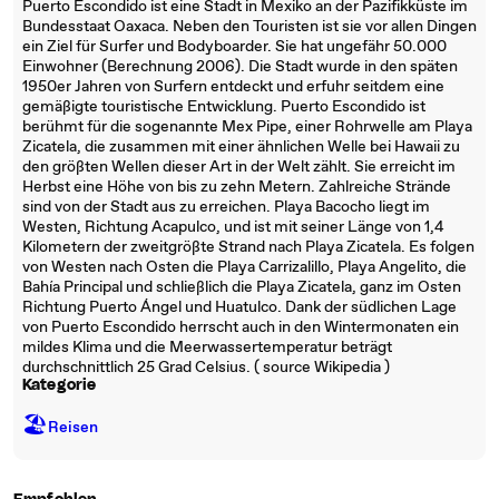
Puerto Escondido ist eine Stadt in Mexiko an der Pazifikküste im
Bundesstaat Oaxaca. Neben den Touristen ist sie vor allen Dingen
ein Ziel für Surfer und Bodyboarder. Sie hat ungefähr 50.000
Einwohner (Berechnung 2006). Die Stadt wurde in den späten
1950er Jahren von Surfern entdeckt und erfuhr seitdem eine
gemäßigte touristische Entwicklung. Puerto Escondido ist
berühmt für die sogenannte Mex Pipe, einer Rohrwelle am Playa
Zicatela, die zusammen mit einer ähnlichen Welle bei Hawaii zu
den größten Wellen dieser Art in der Welt zählt. Sie erreicht im
Herbst eine Höhe von bis zu zehn Metern. Zahlreiche Strände
sind von der Stadt aus zu erreichen. Playa Bacocho liegt im
Westen, Richtung Acapulco, und ist mit seiner Länge von 1,4
Kilometern der zweitgrößte Strand nach Playa Zicatela. Es folgen
von Westen nach Osten die Playa Carrizalillo, Playa Angelito, die
Bahía Principal und schließlich die Playa Zicatela, ganz im Osten
Richtung Puerto Ángel und Huatulco. Dank der südlichen Lage
von Puerto Escondido herrscht auch in den Wintermonaten ein
mildes Klima und die Meerwassertemperatur beträgt
durchschnittlich 25 Grad Celsius. ( source Wikipedia )
Kategorie
🏖
Reisen