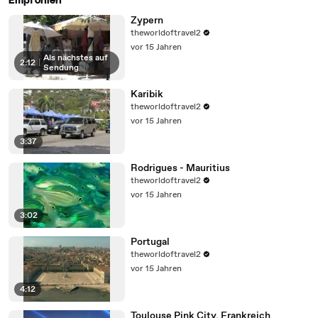
Empfohlen
Zypern
theworldoftravel2
vor 15 Jahren
Als nächstes auf
2:12
|
Sendung
Karibik
theworldoftravel2
vor 15 Jahren
3:37
Rodrigues - Mauritius
theworldoftravel2
vor 15 Jahren
3:02
Portugal
theworldoftravel2
vor 15 Jahren
4:12
Toulouse Pink City. Frankreich