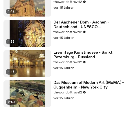
theworldoftravel2
vor 15 Jahren
1:42
Der Aachener Dom - Aachen -
Deutschland - UNESCO
Weltkulturerbe
theworldoftravel2
vor 15 Jahren
1:33
Eremitage Kunstmusee - Sankt
Petersburg - Russland
theworldoftravel2
vor 15 Jahren
1:48
Das Museum of Modern Art (MoMA) -
Guggenheim - New York City
theworldoftravel2
vor 15 Jahren
2:04