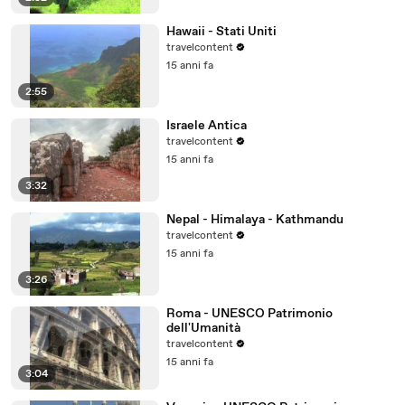
Hawaii - Stati Uniti
travelcontent
15 anni fa
2:55
Israele Antica
travelcontent
15 anni fa
3:32
Nepal - Himalaya - Kathmandu
travelcontent
15 anni fa
3:26
Roma - UNESCO Patrimonio
dell'Umanità
travelcontent
15 anni fa
3:04