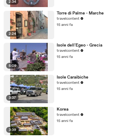
2:34
Torre di Palme - Marche
travelcontent
15 anni fa
2:24
Isole dell'Egeo - Grecia
travelcontent
15 anni fa
5:09
Isole Caraibiche
travelcontent
15 anni fa
3:37
Korea
travelcontent
15 anni fa
3:39