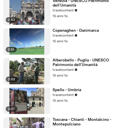
Venezia - UNESCO Patrimonio
dell'Umanità
travelcontent
15 anni fa
2:53
Copenaghen - Danimarca
travelcontent
15 anni fa
2:51
Alberobello - Puglia - UNESCO
Patrimonio dell'Umanità
travelcontent
15 anni fa
2:02
Spello - Umbria
travelcontent
15 anni fa
2:07
Toscana - Chianti - Montalcino -
Montepulciano