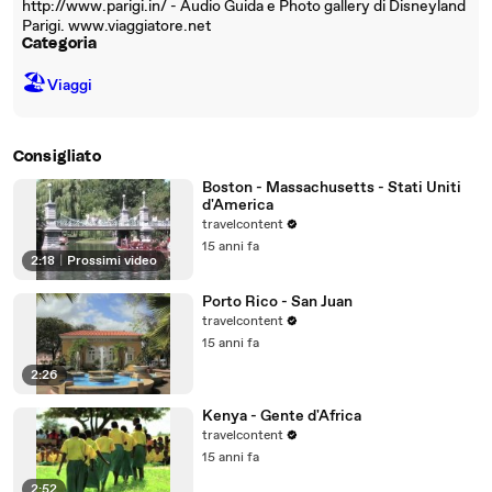
http://www.parigi.in/ - Audio Guida e Photo gallery di Disneyland
Parigi. www.viaggiatore.net
Categoria
🏖
Viaggi
Consigliato
Boston - Massachusetts - Stati Uniti
d'America
travelcontent
15 anni fa
2:18
|
Prossimi video
Porto Rico - San Juan
travelcontent
15 anni fa
2:26
Kenya - Gente d'Africa
travelcontent
15 anni fa
2:52