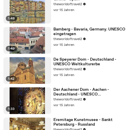
theworldoftravel2
vor 15 Jahren
1:49
Bamberg - Bavaria, Germany. UNESCO
eingetragen
theworldoftravel2
vor 15 Jahren
1:49
De Speyerer Dom - Deutschland -
UNESCO Weltkulturerbe
theworldoftravel2
vor 15 Jahren
1:42
Der Aachener Dom - Aachen -
Deutschland - UNESCO
Weltkulturerbe
theworldoftravel2
vor 15 Jahren
1:33
Eremitage Kunstmusee - Sankt
Petersburg - Russland
theworldoftravel2