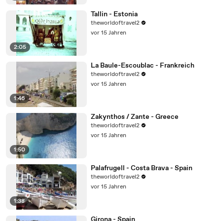
Tallin - Estonia
theworldoftravel2
vor 15 Jahren
2:05
La Baule-Escoublac - Frankreich
theworldoftravel2
vor 15 Jahren
1:46
Zakynthos / Zante - Greece
theworldoftravel2
vor 15 Jahren
1:50
Palafrugell - Costa Brava - Spain
theworldoftravel2
vor 15 Jahren
1:38
Girona - Spain