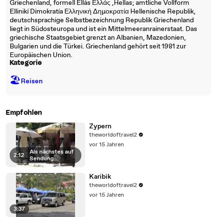
Griechenland, formell Ellás Ελλάς ‚Hellas; amtliche Vollform
Ellinikí Dimokratía Ελληνική Δημοκρατία Hellenische Republik,
deutschsprachige Selbstbezeichnung Republik Griechenland
liegt in Südosteuropa und ist ein Mittelmeeranrainerstaat. Das
griechische Staatsgebiet grenzt an Albanien, Mazedonien,
Bulgarien und die Türkei. Griechenland gehört seit 1981 zur
Europäischen Union.
Kategorie
🏖
Reisen
Empfohlen
Zypern
theworldoftravel2
vor 15 Jahren
Als nächstes auf
2:12
|
Sendung
Karibik
theworldoftravel2
vor 15 Jahren
3:37