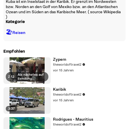
Kuba ist ein Inselstaat in der Karibik. Er grenzt im Nordwesten
bzw. Norden an den Golf von Mexiko bzw. an den Atlantischen
Ozean und im Süden an das Karibische Meer. ( source Wikipedia
)
Kategorie
🏖
Reisen
Empfohlen
Zypern
theworldoftravel2
vor 15 Jahren
Als nächstes auf
2:12
|
Sendung
Karibik
theworldoftravel2
vor 15 Jahren
3:37
Rodrigues - Mauritius
theworldoftravel2