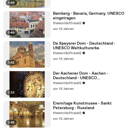
1:49
Bamberg - Bavaria, Germany. UNESCO
eingetragen
theworldoftravel2
vor 15 Jahren
1:49
De Speyerer Dom - Deutschland -
UNESCO Weltkulturerbe
theworldoftravel2
vor 15 Jahren
1:42
Der Aachener Dom - Aachen -
Deutschland - UNESCO
Weltkulturerbe
theworldoftravel2
vor 15 Jahren
1:33
Eremitage Kunstmusee - Sankt
Petersburg - Russland
theworldoftravel2
vor 15 Jahren
1:48