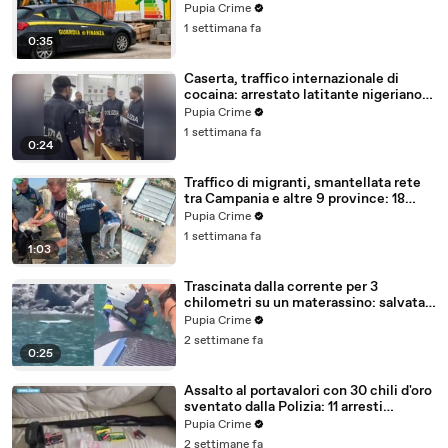
con false abitazioni (29.07.26)
Pupia Crime
1 settimana fa
0:35
Caserta, traffico internazionale di
cocaina: arrestato latitante nigeriano
ricercato dal 2019 (28.07.26)
Pupia Crime
1 settimana fa
0:24
Traffico di migranti, smantellata rete
tra Campania e altre 9 province: 18
arresti (27.07.26)
Pupia Crime
1 settimana fa
1:03
Trascinata dalla corrente per 3
chilometri su un materassino: salvata
dalla Polizia (25.07.26)
Pupia Crime
2 settimane fa
0:25
Assalto al portavalori con 30 chili d'oro
sventato dalla Polizia: 11 arresti
(25.07.26)
Pupia Crime
2 settimane fa