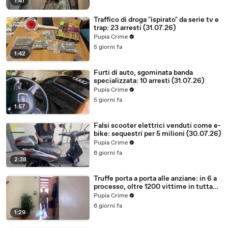
1:41
Traffico di droga "ispirato" da serie tv e
trap: 23 arresti (31.07.26)
Pupia Crime
5 giorni fa
1:42
Furti di auto, sgominata banda
specializzata: 10 arresti (31.07.26)
Pupia Crime
5 giorni fa
1:57
Falsi scooter elettrici venduti come e-
bike: sequestri per 5 milioni (30.07.26)
Pupia Crime
6 giorni fa
2:38
Truffe porta a porta alle anziane: in 6 a
processo, oltre 1200 vittime in tutta
Italia (30.07.26)
Pupia Crime
6 giorni fa
1:29