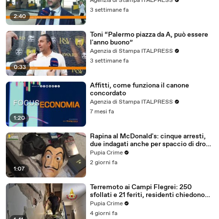
Agenzia di Stampa ITALPRESS
3 settimane fa
2:40
Toni “Palermo piazza da A, può essere
l'anno buono”
Agenzia di Stampa ITALPRESS
3 settimane fa
0:33
Affitti, come funziona il canone
concordato
Agenzia di Stampa ITALPRESS
7 mesi fa
1:20
Rapina al McDonald's: cinque arresti,
due indagati anche per spaccio di droga
(03.08.26)
Pupia Crime
2 giorni fa
1:07
Terremoto ai Campi Flegrei: 250
sfollati e 21 feriti, residenti chiedono
certezze sul futuro (01.08.26)
Pupia Crime
4 giorni fa