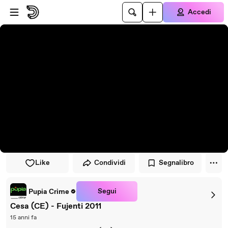
Vai al lettore
Passa al contenuto principale
Accedi
Like
Condividi
Segnalibro
Segui
Pupia Crime
Cesa (CE) - Fujenti 2011
15 anni fa