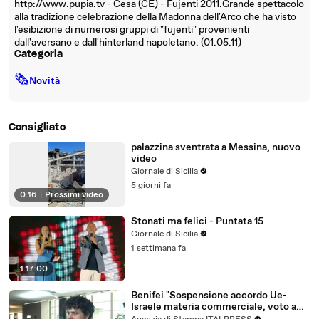
http://www.pupia.tv - Cesa (CE) - Fujenti 2011.Grande spettacolo
alla tradizione celebrazione della Madonna dell'Arco che ha visto
l'esibizione di numerosi gruppi di "fujenti" provenienti
dall'aversano e dall'hinterland napoletano. (01.05.11)
Categoria
🗞
Novità
Consigliato
palazzina sventrata a Messina, nuovo
video
Giornale di Sicilia
5 giorni fa
0:16
|
Prossimi video
Stonati ma felici - Puntata 15
Giornale di Sicilia
1 settimana fa
1:17:00
Benifei "Sospensione accordo Ue-
Israele materia commerciale, voto a
maggioranza"