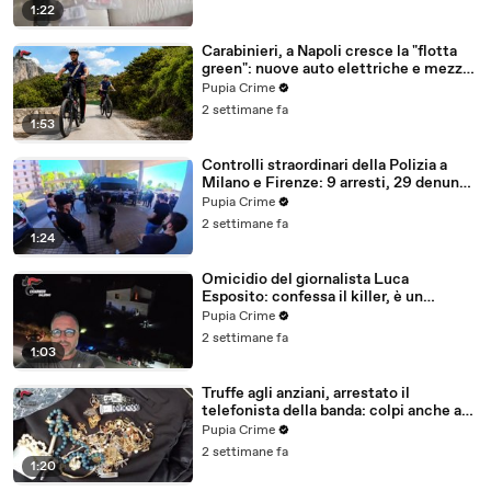
1:22
Carabinieri, a Napoli cresce la "flotta
green": nuove auto elettriche e mezzi
sostenibili anche sulle isole (25.07.26)
Pupia Crime
2 settimane fa
1:53
Controlli straordinari della Polizia a
Milano e Firenze: 9 arresti, 29 denunce
e oltre 7mila persone identificate
Pupia Crime
(25.07.26)
2 settimane fa
1:24
Omicidio del giornalista Luca
Esposito: confessa il killer, è un
26enne tunisino (25.07.26)
Pupia Crime
2 settimane fa
1:03
Truffe agli anziani, arrestato il
telefonista della banda: colpi anche ad
Aversa, oltre 300mila euro il bottino
Pupia Crime
stimato (24.07.26)
2 settimane fa
1:20