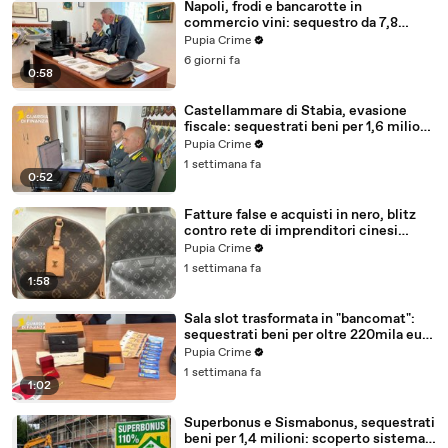
Napoli, frodi e bancarotte in
commercio vini: sequestro da 7,8
milioni (30.07.26)
Pupia Crime
6 giorni fa
0:58
Castellammare di Stabia, evasione
fiscale: sequestrati beni per 1,6 milioni
ad un consorzio navale (29.07.26)
Pupia Crime
1 settimana fa
0:52
Fatture false e acquisti in nero, blitz
contro rete di imprenditori cinesi
sequestri per 8,5 milioni (29.07.26)
Pupia Crime
1 settimana fa
1:58
Sala slot trasformata in "bancomat":
sequestrati beni per oltre 220mila euro
a due coniugi (29.07.26)
Pupia Crime
1 settimana fa
1:02
Superbonus e Sismabonus, sequestrati
beni per 1,4 milioni: scoperto sistema