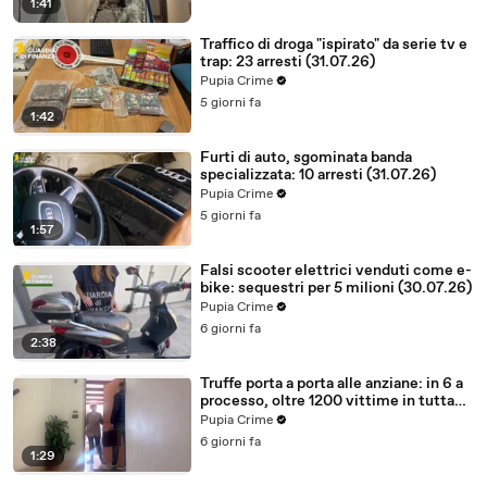
1:41
Traffico di droga "ispirato" da serie tv e
trap: 23 arresti (31.07.26)
Pupia Crime
5 giorni fa
1:42
Furti di auto, sgominata banda
specializzata: 10 arresti (31.07.26)
Pupia Crime
5 giorni fa
1:57
Falsi scooter elettrici venduti come e-
bike: sequestri per 5 milioni (30.07.26)
Pupia Crime
6 giorni fa
2:38
Truffe porta a porta alle anziane: in 6 a
processo, oltre 1200 vittime in tutta
Italia (30.07.26)
Pupia Crime
6 giorni fa
1:29