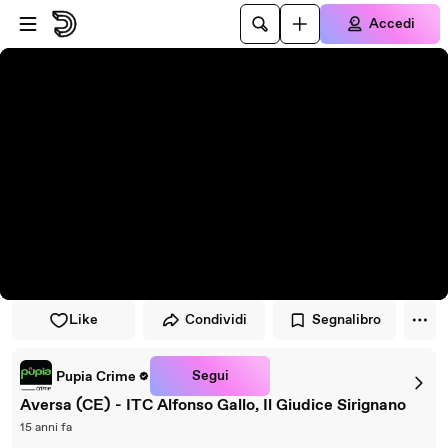
Vai al lettore
Passa al contenuto principale
Accedi
Like
Condividi
Segnalibro
Segui
Pupia Crime
Aversa (CE) - ITC Alfonso Gallo, Il Giudice Sirignano
15 anni fa