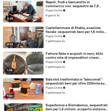
Napoli, frodi e bancarotte in
commercio vini: sequestro da 7,8
milioni (30.07.26)
Pupia Crime
6 giorni fa
0:58
Castellammare di Stabia, evasione
fiscale: sequestrati beni per 1,6 milioni
ad un consorzio navale (29.07.26)
Pupia Crime
1 settimana fa
0:52
Fatture false e acquisti in nero, blitz
contro rete di imprenditori cinesi
sequestri per 8,5 milioni (29.07.26)
Pupia Crime
1 settimana fa
1:58
Sala slot trasformata in "bancomat":
sequestrati beni per oltre 220mila euro
a due coniugi (29.07.26)
Pupia Crime
1 settimana fa
1:02
Superbonus e Sismabonus, sequestrati
beni per 1,4 milioni: scoperto sistema