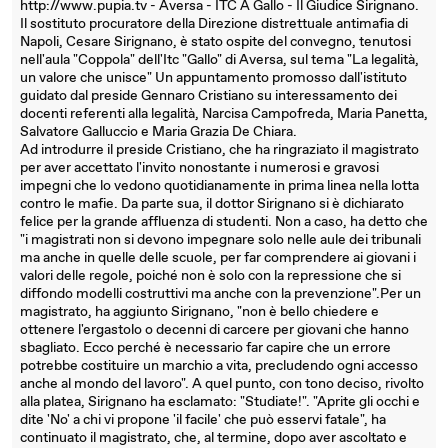
http://www.pupia.tv - Aversa - ITC A Gallo - Il Giudice Sirignano.
Il sostituto procuratore della Direzione distrettuale antimafia di
Napoli, Cesare Sirignano, è stato ospite del convegno, tenutosi
nell'aula "Coppola" dell'Itc "Gallo" di Aversa, sul tema "La legalità,
un valore che unisce" Un appuntamento promosso dall'istituto
guidato dal preside Gennaro Cristiano su interessamento dei
docenti referenti alla legalità, Narcisa Campofreda, Maria Panetta,
Salvatore Galluccio e Maria Grazia De Chiara.
Ad introdurre il preside Cristiano, che ha ringraziato il magistrato
per aver accettato l'invito nonostante i numerosi e gravosi
impegni che lo vedono quotidianamente in prima linea nella lotta
contro le mafie. Da parte sua, il dottor Sirignano si è dichiarato
felice per la grande affluenza di studenti. Non a caso, ha detto che
"i magistrati non si devono impegnare solo nelle aule dei tribunali
ma anche in quelle delle scuole, per far comprendere ai giovani i
valori delle regole, poiché non è solo con la repressione che si
diffondo modelli costruttivi ma anche con la prevenzione".Per un
magistrato, ha aggiunto Sirignano, "non è bello chiedere e
ottenere l'ergastolo o decenni di carcere per giovani che hanno
sbagliato. Ecco perché è necessario far capire che un errore
potrebbe costituire un marchio a vita, precludendo ogni accesso
anche al mondo del lavoro". A quel punto, con tono deciso, rivolto
alla platea, Sirignano ha esclamato: "Studiate!". "Aprite gli occhi e
dite 'No' a chi vi propone 'il facile' che può esservi fatale", ha
continuato il magistrato, che, al termine, dopo aver ascoltato e