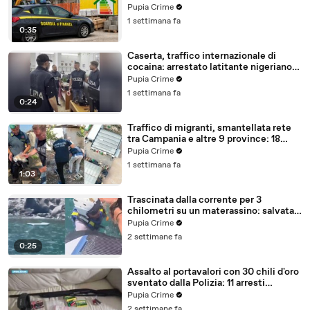
con false abitazioni (29.07.26)
Pupia Crime
1 settimana fa
0:35
Caserta, traffico internazionale di
cocaina: arrestato latitante nigeriano
ricercato dal 2019 (28.07.26)
Pupia Crime
1 settimana fa
0:24
Traffico di migranti, smantellata rete
tra Campania e altre 9 province: 18
arresti (27.07.26)
Pupia Crime
1 settimana fa
1:03
Trascinata dalla corrente per 3
chilometri su un materassino: salvata
dalla Polizia (25.07.26)
Pupia Crime
2 settimane fa
0:25
Assalto al portavalori con 30 chili d'oro
sventato dalla Polizia: 11 arresti
(25.07.26)
Pupia Crime
2 settimane fa