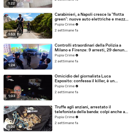
1:22
Carabinieri, a Napoli cresce la "flotta
green": nuove auto elettriche e mezzi
sostenibili anche sulle isole (25.07.26)
Pupia Crime
2 settimane fa
1:53
Controlli straordinari della Polizia a
Milano e Firenze: 9 arresti, 29 denunce
e oltre 7mila persone identificate
Pupia Crime
(25.07.26)
2 settimane fa
1:24
Omicidio del giornalista Luca
Esposito: confessa il killer, è un
26enne tunisino (25.07.26)
Pupia Crime
2 settimane fa
1:03
Truffe agli anziani, arrestato il
telefonista della banda: colpi anche ad
Aversa, oltre 300mila euro il bottino
Pupia Crime
stimato (24.07.26)
2 settimane fa
1:20