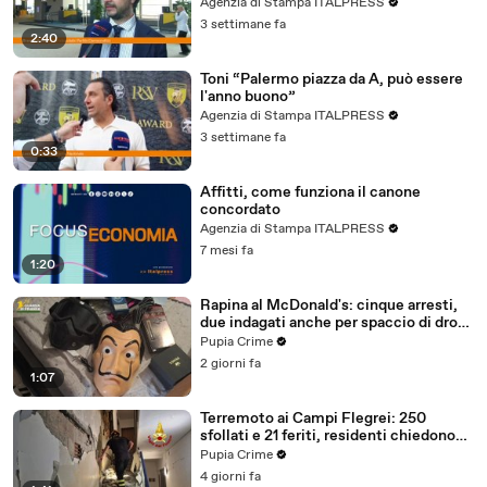
maggioranza"
Agenzia di Stampa ITALPRESS
3 settimane fa
2:40
Toni “Palermo piazza da A, può essere
l'anno buono”
Agenzia di Stampa ITALPRESS
3 settimane fa
0:33
Affitti, come funziona il canone
concordato
Agenzia di Stampa ITALPRESS
7 mesi fa
1:20
Rapina al McDonald's: cinque arresti,
due indagati anche per spaccio di droga
(03.08.26)
Pupia Crime
2 giorni fa
1:07
Terremoto ai Campi Flegrei: 250
sfollati e 21 feriti, residenti chiedono
certezze sul futuro (01.08.26)
Pupia Crime
4 giorni fa