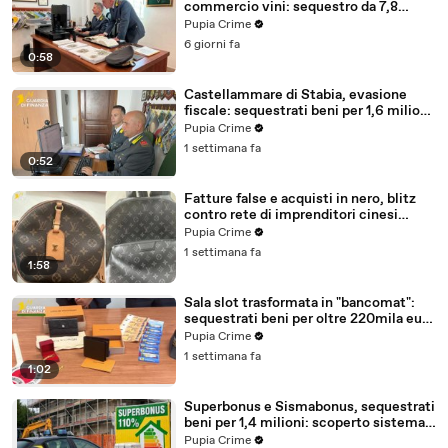
commercio vini: sequestro da 7,8
milioni (30.07.26)
Pupia Crime
6 giorni fa
0:58
Castellammare di Stabia, evasione
fiscale: sequestrati beni per 1,6 milioni
ad un consorzio navale (29.07.26)
Pupia Crime
1 settimana fa
0:52
Fatture false e acquisti in nero, blitz
contro rete di imprenditori cinesi
sequestri per 8,5 milioni (29.07.26)
Pupia Crime
1 settimana fa
1:58
Sala slot trasformata in "bancomat":
sequestrati beni per oltre 220mila euro
a due coniugi (29.07.26)
Pupia Crime
1 settimana fa
1:02
Superbonus e Sismabonus, sequestrati
beni per 1,4 milioni: scoperto sistema
con false abitazioni (29.07.26)
Pupia Crime