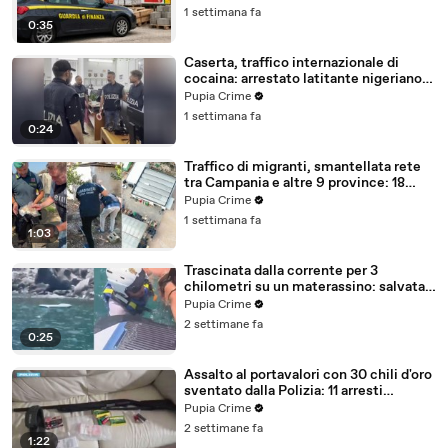
1 settimana fa
0:35
Caserta, traffico internazionale di
cocaina: arrestato latitante nigeriano
ricercato dal 2019 (28.07.26)
Pupia Crime
1 settimana fa
0:24
Traffico di migranti, smantellata rete
tra Campania e altre 9 province: 18
arresti (27.07.26)
Pupia Crime
1 settimana fa
1:03
Trascinata dalla corrente per 3
chilometri su un materassino: salvata
dalla Polizia (25.07.26)
Pupia Crime
2 settimane fa
0:25
Assalto al portavalori con 30 chili d'oro
sventato dalla Polizia: 11 arresti
(25.07.26)
Pupia Crime
2 settimane fa
1:22