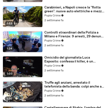
Carabinieri, a Napoli cresce la "flotta
green": nuove auto elettriche e mezzi
sostenibili anche sulle isole (25.07.26)
Pupia Crime
2 settimane fa
1:53
Controlli straordinari della Polizia a
Milano e Firenze: 9 arresti, 29 denunce
e oltre 7mila persone identificate
Pupia Crime
(25.07.26)
2 settimane fa
1:24
Omicidio del giornalista Luca
Esposito: confessa il killer, è un
26enne tunisino (25.07.26)
Pupia Crime
2 settimane fa
1:03
Truffe agli anziani, arrestato il
telefonista della banda: colpi anche ad
Aversa, oltre 300mila euro il bottino
Pupia Crime
stimato (24.07.26)
2 settimane fa
1:20
Castellammare di Stabia, l'ombra del