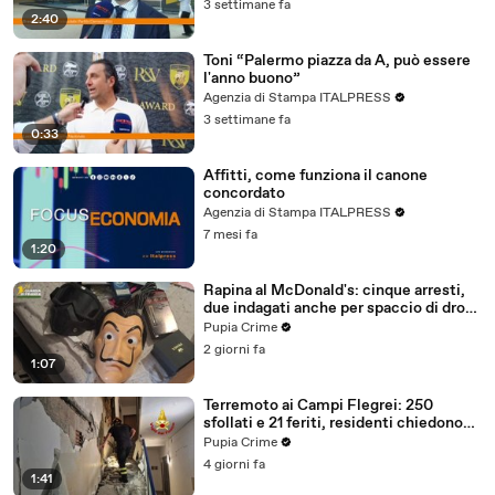
3 settimane fa
2:40
Toni “Palermo piazza da A, può essere
l'anno buono”
Agenzia di Stampa ITALPRESS
3 settimane fa
0:33
Affitti, come funziona il canone
concordato
Agenzia di Stampa ITALPRESS
7 mesi fa
1:20
Rapina al McDonald's: cinque arresti,
due indagati anche per spaccio di droga
(03.08.26)
Pupia Crime
2 giorni fa
1:07
Terremoto ai Campi Flegrei: 250
sfollati e 21 feriti, residenti chiedono
certezze sul futuro (01.08.26)
Pupia Crime
4 giorni fa
1:41