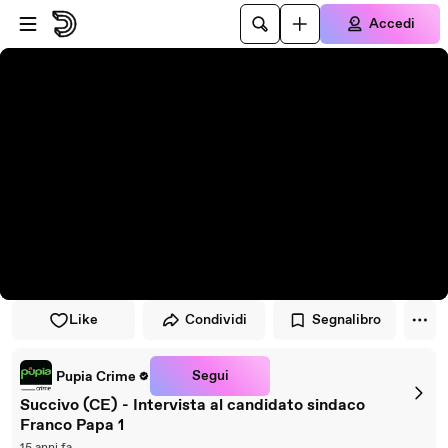
Vai al lettore
Passa al contenuto principale
Accedi
Like
Condividi
Segnalibro
Segui
Pupia Crime
Succivo (CE) - Intervista al candidato sindaco
Franco Papa 1