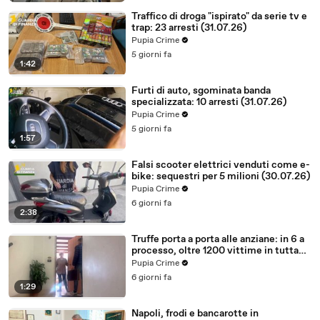
Traffico di droga "ispirato" da serie tv e
trap: 23 arresti (31.07.26)
Pupia Crime
5 giorni fa
1:42
Furti di auto, sgominata banda
specializzata: 10 arresti (31.07.26)
Pupia Crime
5 giorni fa
1:57
Falsi scooter elettrici venduti come e-
bike: sequestri per 5 milioni (30.07.26)
Pupia Crime
6 giorni fa
2:38
Truffe porta a porta alle anziane: in 6 a
processo, oltre 1200 vittime in tutta
Italia (30.07.26)
Pupia Crime
6 giorni fa
1:29
Napoli, frodi e bancarotte in