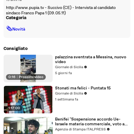
15 anni fa
http://www.pupia.tv - Succivo (CE) - Intervista al candidato
sindaco Franco Papa 1 (09.05.11)
Categoria
🗞
Novità
Consigliato
palazzina sventrata a Messina, nuovo
video
Giornale di Sicilia
5 giorni fa
0:16
|
Prossimi video
Stonati ma felici - Puntata 15
Giornale di Sicilia
1 settimana fa
1:17:00
Benifei "Sospensione accordo Ue-
Israele materia commerciale, voto a
maggioranza"
Agenzia di Stampa ITALPRESS