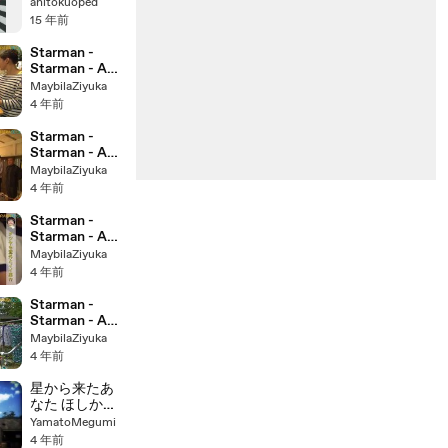
ED 1
anitokuoped
15 年前
Starman -
Starman - A
Love Story -
MaybilaZiyuka
Sutaman-
4 年前
Kono Hoshi no
Koi - スターマ
Starman -
ン～この星の
Starman - A
恋 - English
Love Story -
MaybilaZiyuka
SUB - E2
Sutaman-
4 年前
Kono Hoshi no
Koi - スターマ
Starman -
ン～この星の
Starman - A
恋 - English
Love Story -
MaybilaZiyuka
SUB - E7
Sutaman-
4 年前
Kono Hoshi no
Koi - スターマ
Starman -
ン～この星の
Starman - A
恋 - English
Love Story -
MaybilaZiyuka
SUB - E5
Sutaman-
4 年前
Kono Hoshi no
Koi - スターマ
星から来たあ
ン～この星の
なた ほしから
恋 - English
きたあなた
YamatoMegumi
SUB - E4
My Love
4 年前