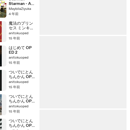
ン～この星の
Starman - A
恋 - English
Love Story -
MaybilaZiyuka
SUB - E8
Sutaman-
4 年前
Kono Hoshi no
Koi - スターマ
魔法のプリン
ン～この星の
セス ミンキー
恋 - English
モモ 後期OP
anitokuoped
SUB - E1
ED
15 年前
はじめて OP
ED 2
anitokuoped
15 年前
ついでにとん
ちんかん OP
ED 3
anitokuoped
15 年前
ついでにとん
ちんかん OP
ED 2
anitokuoped
15 年前
ついでにとん
ちんかん OP