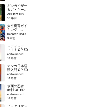
From The
Stars Hoshi
ギンガイザー
Kara Kita
＆ガ・キーン
Anata -
OP/ED
Ak Right Ryu
English SUB -
10 年前
E6
大空魔竜ガイ
キング
1976 OP+ED
Kenneth Radish-Head
星空のガイキ
3 年前
ング
レディレデ
ィ！！ OP ED
anitokuoped
15 年前
マンガ日本経
済入門 OP ED
anitokuoped
15 年前
仮面の忍者
赤影 OP ED
anitokuoped
15 年前
ビックリマン