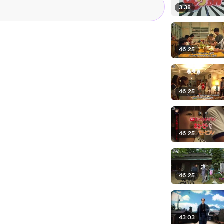
3:38
46:25
46:25
46:25
46:25
43:03