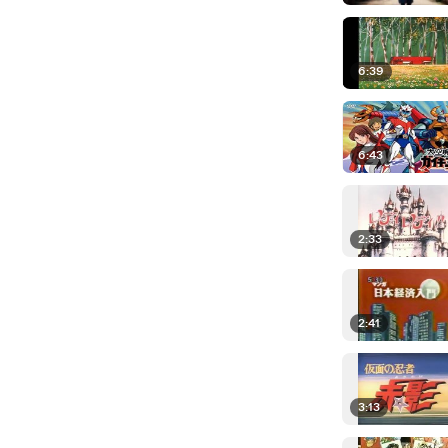
6:39
6:43
2:33
2:41
3:13