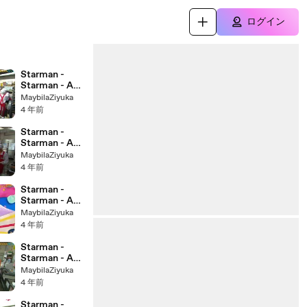
ログイン
Starman -
Starman - A
Love Story -
MaybilaZiyuka
Sutaman-
4 年前
Kono Hoshi no
Koi - スターマ
Starman -
ン～この星の
Starman - A
恋 - English
Love Story -
MaybilaZiyuka
SUB - E6
Sutaman-
4 年前
Kono Hoshi no
Koi - スターマ
Starman -
ン～この星の
Starman - A
恋 - English
Love Story -
MaybilaZiyuka
SUB - E3
Sutaman-
4 年前
Kono Hoshi no
Koi - スターマ
Starman -
ン～この星の
Starman - A
恋 - English
Love Story -
MaybilaZiyuka
SUB - E9
Sutaman-
4 年前
Kono Hoshi no
Koi - スターマ
Starman -