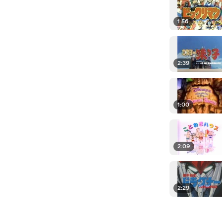
1:56
2:39
1:00
2:09
2:29