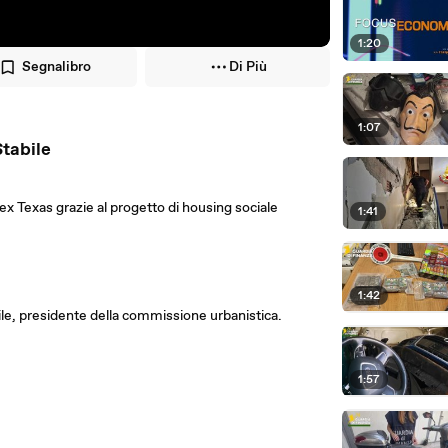
1:20
Segnalibro
Di Più
1:07
Stabile
ex Texas grazie al progetto di housing sociale
1:41
1:42
le, presidente della commissione urbanistica.
1:57