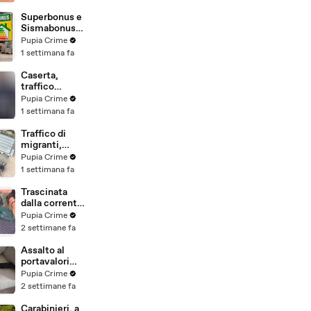
beni per oltre
220mila euro
Superbonus e
a due coniugi
Sismabonus,
(29.07.26)
sequestrati
Pupia Crime
beni per 1,4
1 settimana fa
milioni:
scoperto
Caserta,
sistema con
traffico
false
internazionale
Pupia Crime
abitazioni
di cocaina:
1 settimana fa
(29.07.26)
arrestato
latitante
Traffico di
nigeriano
migranti,
ricercato dal
smantellata
Pupia Crime
2019
rete tra
1 settimana fa
(28.07.26)
Campania e
altre 9
Trascinata
province: 18
dalla corrente
arresti
per 3
Pupia Crime
(27.07.26)
chilometri su
2 settimane fa
un
materassino:
Assalto al
salvata dalla
portavalori
Polizia
con 30 chili
Pupia Crime
(25.07.26)
d'oro sventato
2 settimane fa
dalla Polizia: 11
arresti
Carabinieri, a