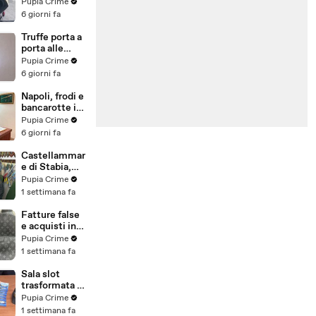
venduti come
Pupia Crime
e-bike:
6 giorni fa
sequestri per
5 milioni
Truffe porta a
(30.07.26)
porta alle
anziane: in 6 a
Pupia Crime
processo,
6 giorni fa
oltre 1200
vittime in
Napoli, frodi e
tutta Italia
bancarotte in
(30.07.26)
commercio
Pupia Crime
vini:
6 giorni fa
sequestro da
7,8 milioni
Castellammar
(30.07.26)
e di Stabia,
evasione
Pupia Crime
fiscale:
1 settimana fa
sequestrati
beni per 1,6
Fatture false
milioni ad un
e acquisti in
consorzio
nero, blitz
Pupia Crime
navale
contro rete di
1 settimana fa
(29.07.26)
imprenditori
cinesi
Sala slot
sequestri per
trasformata in
8,5 milioni
"bancomat":
Pupia Crime
(29.07.26)
sequestrati
1 settimana fa