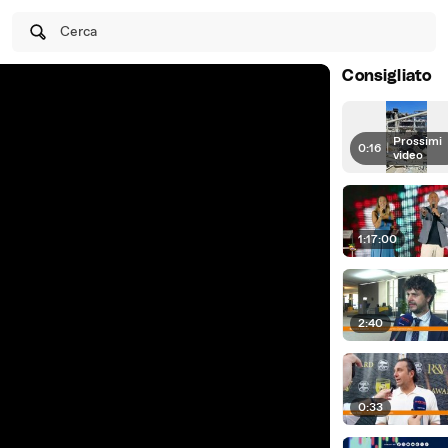
Cerca
Consigliato
Prossimi
0:16
|
video
1:17:00
2:40
0:33