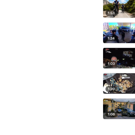
1:53
1:24
1:03
1:20
1:06