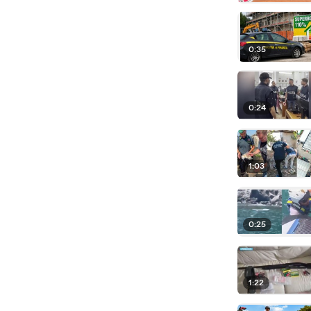
0:35
0:24
1:03
0:25
1:22