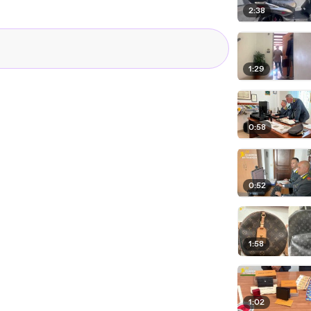
2:38
1:29
0:58
0:52
1:58
1:02