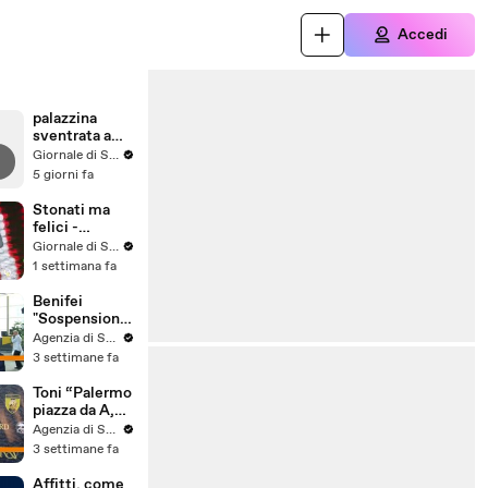
Accedi
palazzina
sventrata a
Messina,
Giornale di Sicilia
nuovo video
5 giorni fa
Stonati ma
felici -
Puntata 15
Giornale di Sicilia
1 settimana fa
Benifei
"Sospensione
accordo Ue-
Agenzia di Stampa ITALPRESS
Israele
3 settimane fa
materia
commerciale,
Toni “Palermo
voto a
piazza da A,
maggioranza"
può essere
Agenzia di Stampa ITALPRESS
l'anno buono”
3 settimane fa
Affitti, come