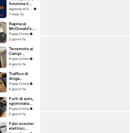
funziona il
canone
Agenzia di Stampa ITALPRESS
concordato
7 mesi fa
Rapina al
McDonald's:
cinque arresti,
Pupia Crime
due indagati
2 giorni fa
anche per
spaccio di
Terremoto ai
droga
Campi
(03.08.26)
Flegrei: 250
Pupia Crime
sfollati e 21
4 giorni fa
feriti,
residenti
Traffico di
chiedono
droga
certezze sul
"ispirato" da
Pupia Crime
futuro
serie tv e trap:
5 giorni fa
(01.08.26)
23 arresti
(31.07.26)
Furti di auto,
sgominata
banda
Pupia Crime
specializzata:
5 giorni fa
10 arresti
(31.07.26)
Falsi scooter
elettrici