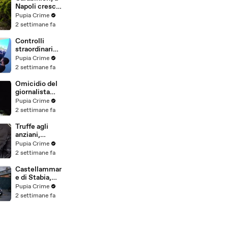
(25.07.26)
Napoli cresce
la "flotta
Pupia Crime
green": nuove
2 settimane fa
auto
elettriche e
Controlli
mezzi
straordinari
sostenibili
della Polizia a
Pupia Crime
anche sulle
Milano e
2 settimane fa
isole
Firenze: 9
(25.07.26)
arresti, 29
Omicidio del
denunce e
giornalista
oltre 7mila
Luca
Pupia Crime
persone
Esposito:
2 settimane fa
identificate
confessa il
(25.07.26)
killer, è un
Truffe agli
26enne
anziani,
tunisino
arrestato il
Pupia Crime
(25.07.26)
telefonista
2 settimane fa
della banda:
colpi anche ad
Castellammar
Aversa, oltre
e di Stabia,
300mila euro
l'ombra del
Pupia Crime
il bottino
clan
2 settimane fa
stimato
D'Alessandro
(24.07.26)
dietro
scommesse
illegali: 5