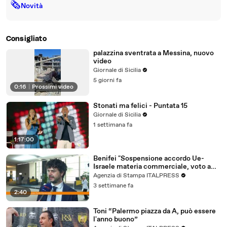
🗞
Novità
Consigliato
palazzina sventrata a Messina, nuovo
video
Giornale di Sicilia
5 giorni fa
0:16
|
Prossimi video
Stonati ma felici - Puntata 15
Giornale di Sicilia
1 settimana fa
1:17:00
Benifei "Sospensione accordo Ue-
Israele materia commerciale, voto a
maggioranza"
Agenzia di Stampa ITALPRESS
3 settimane fa
2:40
Toni “Palermo piazza da A, può essere
l'anno buono”