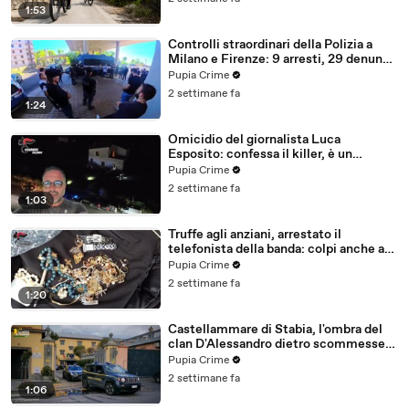
1:53
Controlli straordinari della Polizia a
Milano e Firenze: 9 arresti, 29 denunce
e oltre 7mila persone identificate
Pupia Crime
(25.07.26)
2 settimane fa
1:24
Omicidio del giornalista Luca
Esposito: confessa il killer, è un
26enne tunisino (25.07.26)
Pupia Crime
2 settimane fa
1:03
Truffe agli anziani, arrestato il
telefonista della banda: colpi anche ad
Aversa, oltre 300mila euro il bottino
Pupia Crime
stimato (24.07.26)
2 settimane fa
1:20
Castellammare di Stabia, l'ombra del
clan D'Alessandro dietro scommesse
illegali: 5 arresti (24.07.26)
Pupia Crime
2 settimane fa
1:06