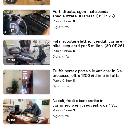
1:42
Furti di auto, sgominata banda
specializzata: 10 arresti (31.07.26)
Pupia Crime
5 giorni fa
1:57
Falsi scooter elettrici venduti come e-
bike: sequestri per 5 milioni (30.07.26)
Pupia Crime
6 giorni fa
2:38
Truffe porta a porta alle anziane: in 6 a
processo, oltre 1200 vittime in tutta
Italia (30.07.26)
Pupia Crime
6 giorni fa
1:29
Napoli, frodi e bancarotte in
commercio vini: sequestro da 7,8
milioni (30.07.26)
Pupia Crime
6 giorni fa
0:58