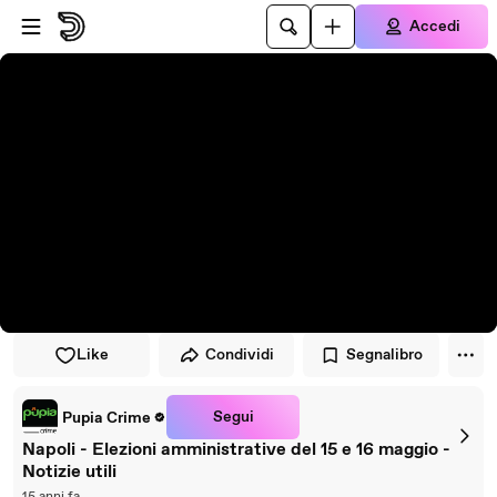
Vai al lettore
Passa al contenuto principale
Accedi
Like
Condividi
Segnalibro
Segui
Pupia Crime
Napoli - Elezioni amministrative del 15 e 16 maggio -
Notizie utili