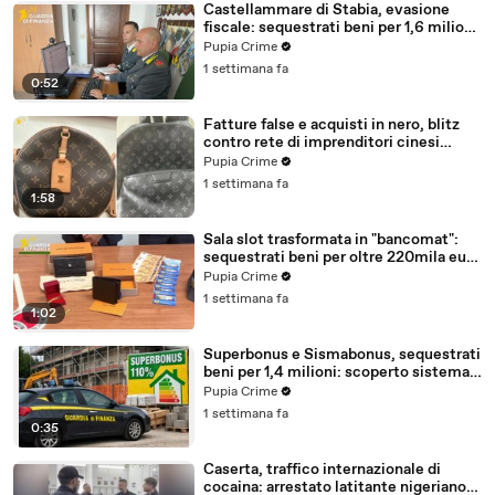
Castellammare di Stabia, evasione
fiscale: sequestrati beni per 1,6 milioni
ad un consorzio navale (29.07.26)
Pupia Crime
1 settimana fa
0:52
Fatture false e acquisti in nero, blitz
contro rete di imprenditori cinesi
sequestri per 8,5 milioni (29.07.26)
Pupia Crime
1 settimana fa
1:58
Sala slot trasformata in "bancomat":
sequestrati beni per oltre 220mila euro
a due coniugi (29.07.26)
Pupia Crime
1 settimana fa
1:02
Superbonus e Sismabonus, sequestrati
beni per 1,4 milioni: scoperto sistema
con false abitazioni (29.07.26)
Pupia Crime
1 settimana fa
0:35
Caserta, traffico internazionale di
cocaina: arrestato latitante nigeriano