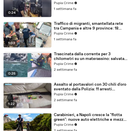
ricercato dal 2019 (28.07.26)
Pupia Crime
1 settimana fa
0:24
Traffico di migranti, smantellata rete
tra Campania e altre 9 province: 18
arresti (27.07.26)
Pupia Crime
1 settimana fa
1:03
Trascinata dalla corrente per 3
chilometri su un materassino: salvata
dalla Polizia (25.07.26)
Pupia Crime
2 settimane fa
0:25
Assalto al portavalori con 30 chili d'oro
sventato dalla Polizia: 11 arresti
(25.07.26)
Pupia Crime
2 settimane fa
1:22
Carabinieri, a Napoli cresce la "flotta
green": nuove auto elettriche e mezzi
sostenibili anche sulle isole (25.07.26)
Pupia Crime
2 settimane fa