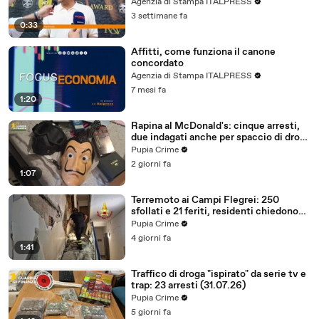
Agenzia di Stampa ITALPRESS
3 settimane fa
0:33
Affitti, come funziona il canone
concordato
Agenzia di Stampa ITALPRESS
7 mesi fa
1:20
Rapina al McDonald's: cinque arresti,
due indagati anche per spaccio di droga
(03.08.26)
Pupia Crime
2 giorni fa
1:07
Terremoto ai Campi Flegrei: 250
sfollati e 21 feriti, residenti chiedono
certezze sul futuro (01.08.26)
Pupia Crime
4 giorni fa
1:41
Traffico di droga "ispirato" da serie tv e
trap: 23 arresti (31.07.26)
Pupia Crime
5 giorni fa