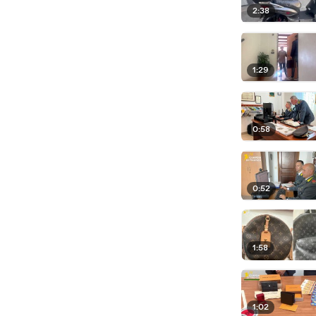
2:38
1:29
0:58
0:52
1:58
1:02