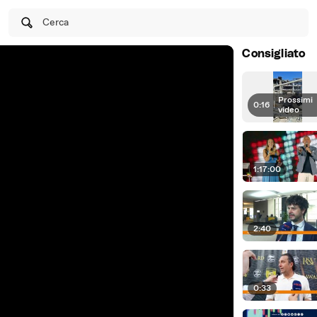
Cerca
Consigliato
Prossimi
0:16
|
video
1:17:00
2:40
0:33