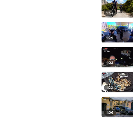
1:53
1:24
1:03
1:20
1:06