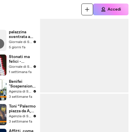
Accedi
palazzina
sventrata a
Messina,
Giornale di Sicilia
nuovo video
5 giorni fa
Stonati ma
felici -
Puntata 15
Giornale di Sicilia
1 settimana fa
Benifei
"Sospensione
accordo Ue-
Agenzia di Stampa ITALPRESS
Israele
3 settimane fa
materia
commerciale,
Toni “Palermo
voto a
piazza da A,
maggioranza"
può essere
Agenzia di Stampa ITALPRESS
l'anno buono”
3 settimane fa
Affitti, come