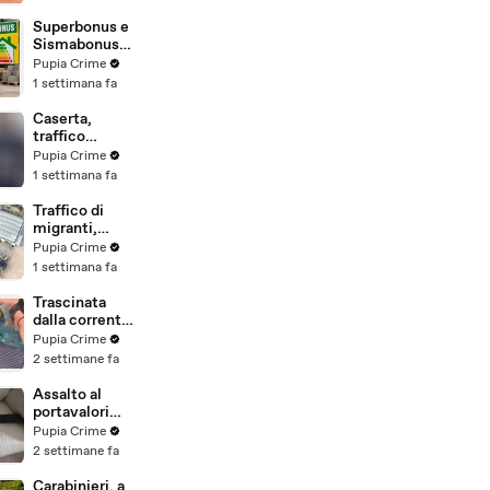
beni per oltre
220mila euro
Superbonus e
a due coniugi
Sismabonus,
(29.07.26)
sequestrati
Pupia Crime
beni per 1,4
1 settimana fa
milioni:
scoperto
Caserta,
sistema con
traffico
false
internazionale
Pupia Crime
abitazioni
di cocaina:
1 settimana fa
(29.07.26)
arrestato
latitante
Traffico di
nigeriano
migranti,
ricercato dal
smantellata
Pupia Crime
2019
rete tra
1 settimana fa
(28.07.26)
Campania e
altre 9
Trascinata
province: 18
dalla corrente
arresti
per 3
Pupia Crime
(27.07.26)
chilometri su
2 settimane fa
un
materassino:
Assalto al
salvata dalla
portavalori
Polizia
con 30 chili
Pupia Crime
(25.07.26)
d'oro sventato
2 settimane fa
dalla Polizia: 11
arresti
Carabinieri, a