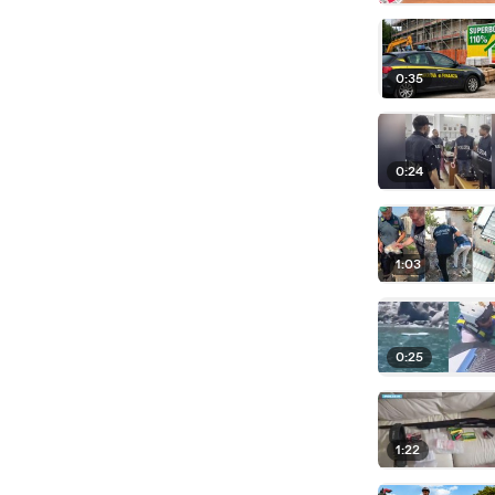
0:35
0:24
1:03
0:25
1:22