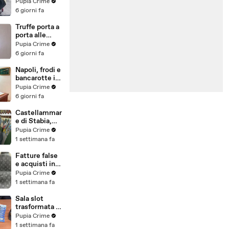
venduti come
Pupia Crime
e-bike:
6 giorni fa
sequestri per
5 milioni
Truffe porta a
(30.07.26)
porta alle
anziane: in 6 a
Pupia Crime
processo,
6 giorni fa
oltre 1200
vittime in
Napoli, frodi e
tutta Italia
bancarotte in
(30.07.26)
commercio
Pupia Crime
vini:
6 giorni fa
sequestro da
7,8 milioni
Castellammar
(30.07.26)
e di Stabia,
evasione
Pupia Crime
fiscale:
1 settimana fa
sequestrati
beni per 1,6
Fatture false
milioni ad un
e acquisti in
consorzio
nero, blitz
Pupia Crime
navale
contro rete di
1 settimana fa
(29.07.26)
imprenditori
cinesi
Sala slot
sequestri per
trasformata in
8,5 milioni
"bancomat":
Pupia Crime
(29.07.26)
sequestrati
1 settimana fa