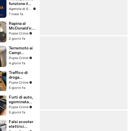
funziona il
canone
Agenzia di Stampa ITALPRESS
concordato
7 mesi fa
Rapina al
McDonald's:
cinque arresti,
Pupia Crime
due indagati
2 giorni fa
anche per
spaccio di
Terremoto ai
droga
Campi
(03.08.26)
Flegrei: 250
Pupia Crime
sfollati e 21
4 giorni fa
feriti,
residenti
Traffico di
chiedono
droga
certezze sul
"ispirato" da
Pupia Crime
futuro
serie tv e trap:
5 giorni fa
(01.08.26)
23 arresti
(31.07.26)
Furti di auto,
sgominata
banda
Pupia Crime
specializzata:
5 giorni fa
10 arresti
(31.07.26)
Falsi scooter
elettrici