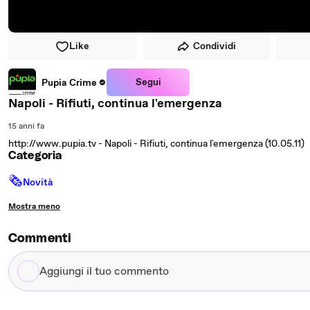
Like
Condividi
Segui
Pupia Crime
Napoli - Rifiuti, continua l'emergenza
15 anni fa
http://www.pupia.tv - Napoli - Rifiuti, continua l'emergenza (10.05.11)
Categoria
🗞
Novità
Mostra meno
Commenti
Aggiungi
il
tuo