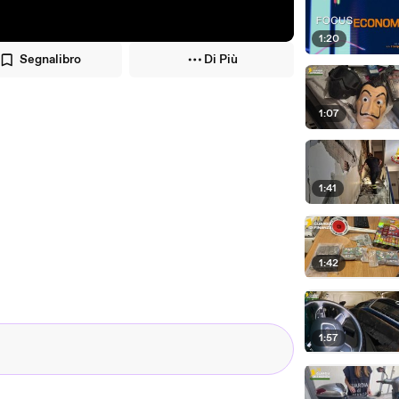
1:20
Segnalibro
Di Più
1:07
1:41
1:42
1:57