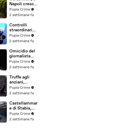
(25.07.26)
Napoli cresce
la "flotta
Pupia Crime
green": nuove
2 settimane fa
auto
elettriche e
Controlli
mezzi
straordinari
sostenibili
della Polizia a
Pupia Crime
anche sulle
Milano e
2 settimane fa
isole
Firenze: 9
(25.07.26)
arresti, 29
Omicidio del
denunce e
giornalista
oltre 7mila
Luca
Pupia Crime
persone
Esposito:
2 settimane fa
identificate
confessa il
(25.07.26)
killer, è un
Truffe agli
26enne
anziani,
tunisino
arrestato il
Pupia Crime
(25.07.26)
telefonista
2 settimane fa
della banda:
colpi anche ad
Castellammar
Aversa, oltre
e di Stabia,
300mila euro
l'ombra del
Pupia Crime
il bottino
clan
2 settimane fa
stimato
D'Alessandro
(24.07.26)
dietro
scommesse
illegali: 5