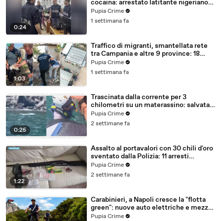
cocaina: arrestato latitante nigeriano
ricercato dal 2019 (28.07.26)
Pupia Crime
1 settimana fa
0:24
Traffico di migranti, smantellata rete
tra Campania e altre 9 province: 18
arresti (27.07.26)
Pupia Crime
1 settimana fa
1:03
Trascinata dalla corrente per 3
chilometri su un materassino: salvata
dalla Polizia (25.07.26)
Pupia Crime
2 settimane fa
0:25
Assalto al portavalori con 30 chili d'oro
sventato dalla Polizia: 11 arresti
(25.07.26)
Pupia Crime
2 settimane fa
1:22
Carabinieri, a Napoli cresce la "flotta
green": nuove auto elettriche e mezzi
sostenibili anche sulle isole (25.07.26)
Pupia Crime