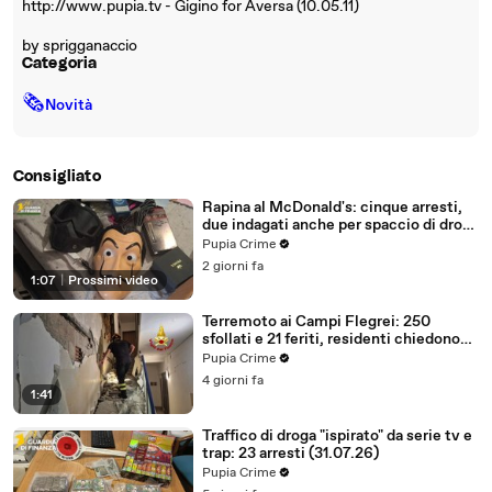
http://www.pupia.tv - Gigino for Aversa (10.05.11)
by sprigganaccio
Categoria
🗞
Novità
Consigliato
Rapina al McDonald's: cinque arresti,
due indagati anche per spaccio di droga
(03.08.26)
Pupia Crime
2 giorni fa
1:07
|
Prossimi video
Terremoto ai Campi Flegrei: 250
sfollati e 21 feriti, residenti chiedono
certezze sul futuro (01.08.26)
Pupia Crime
4 giorni fa
1:41
Traffico di droga "ispirato" da serie tv e
trap: 23 arresti (31.07.26)
Pupia Crime