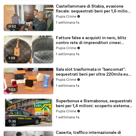
Castellammare di Stabia, evasione
fiscale: sequestrati beni per 1,6 milioni
ad un consorzio navale (29.07.26)
Pupia Crime
1 settimana fa
0:52
Fatture false e acquisti in nero, blitz
contro rete di imprenditori cinesi
sequestri per 8,5 milioni (29.07.26)
Pupia Crime
1 settimana fa
1:58
Sala slot trasformata in "bancomat":
sequestrati beni per oltre 220mila euro
a due coniugi (29.07.26)
Pupia Crime
1 settimana fa
1:02
Superbonus e Sismabonus, sequestrati
beni per 1,4 milioni: scoperto sistema
con false abitazioni (29.07.26)
Pupia Crime
1 settimana fa
0:35
Caserta, traffico internazionale di