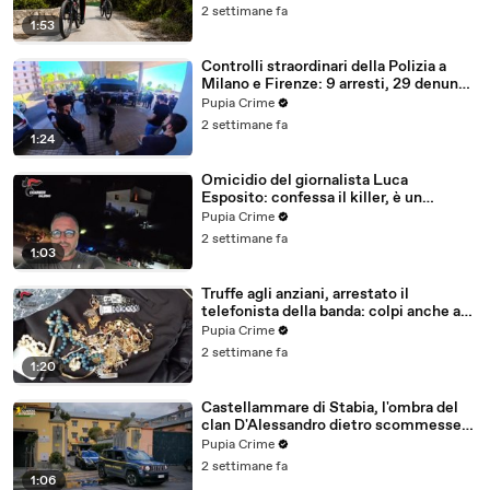
2 settimane fa
1:53
Controlli straordinari della Polizia a
Milano e Firenze: 9 arresti, 29 denunce
e oltre 7mila persone identificate
Pupia Crime
(25.07.26)
2 settimane fa
1:24
Omicidio del giornalista Luca
Esposito: confessa il killer, è un
26enne tunisino (25.07.26)
Pupia Crime
2 settimane fa
1:03
Truffe agli anziani, arrestato il
telefonista della banda: colpi anche ad
Aversa, oltre 300mila euro il bottino
Pupia Crime
stimato (24.07.26)
2 settimane fa
1:20
Castellammare di Stabia, l'ombra del
clan D'Alessandro dietro scommesse
illegali: 5 arresti (24.07.26)
Pupia Crime
2 settimane fa
1:06