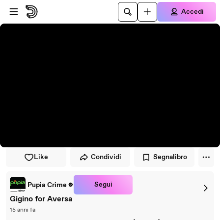
Vai al lettore
Passa al contenuto principale
Accedi
Like
Condividi
Segnalibro
Segui
Pupia Crime
Gigino for Aversa
15 anni fa