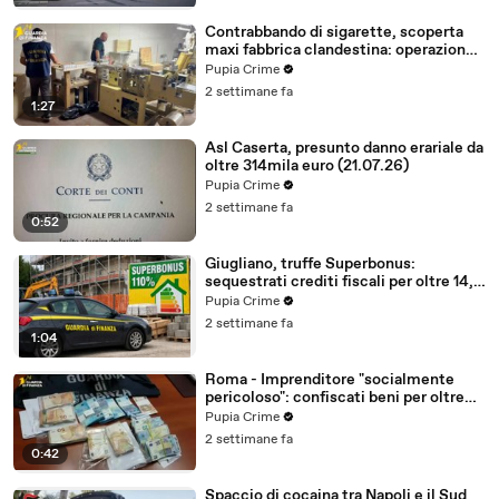
Contrabbando di sigarette, scoperta
maxi fabbrica clandestina: operazione
partita da Caserta (23.07.26)
Pupia Crime
2 settimane fa
1:27
Asl Caserta, presunto danno erariale da
oltre 314mila euro (21.07.26)
Pupia Crime
2 settimane fa
0:52
Giugliano, truffe Superbonus:
sequestrati crediti fiscali per oltre 14,5
milioni (21.07.26)
Pupia Crime
2 settimane fa
1:04
Roma - Imprenditore "socialmente
pericoloso": confiscati beni per oltre
2,3 milioni (20.07.26)
Pupia Crime
2 settimane fa
0:42
Spaccio di cocaina tra Napoli e il Sud