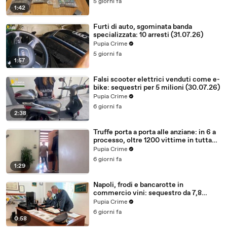
5 giorni fa
1:42
Furti di auto, sgominata banda
specializzata: 10 arresti (31.07.26)
Pupia Crime
5 giorni fa
1:57
Falsi scooter elettrici venduti come e-
bike: sequestri per 5 milioni (30.07.26)
Pupia Crime
6 giorni fa
2:38
Truffe porta a porta alle anziane: in 6 a
processo, oltre 1200 vittime in tutta
Italia (30.07.26)
Pupia Crime
6 giorni fa
1:29
Napoli, frodi e bancarotte in
commercio vini: sequestro da 7,8
milioni (30.07.26)
Pupia Crime
6 giorni fa
0:58