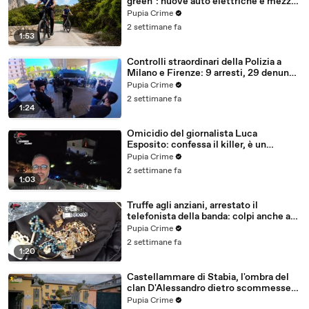
green": nuove auto elettriche e mezzi
sostenibili anche sulle isole (25.07.26)
Pupia Crime
2 settimane fa
1:53
Controlli straordinari della Polizia a
Milano e Firenze: 9 arresti, 29 denunce
e oltre 7mila persone identificate
Pupia Crime
(25.07.26)
2 settimane fa
1:24
Omicidio del giornalista Luca
Esposito: confessa il killer, è un
26enne tunisino (25.07.26)
Pupia Crime
2 settimane fa
1:03
Truffe agli anziani, arrestato il
telefonista della banda: colpi anche ad
Aversa, oltre 300mila euro il bottino
Pupia Crime
stimato (24.07.26)
2 settimane fa
1:20
Castellammare di Stabia, l'ombra del
clan D'Alessandro dietro scommesse
illegali: 5 arresti (24.07.26)
Pupia Crime