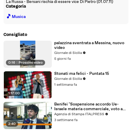
La Russa - Bersani rischia di essere vice Di Pietro (01.07.11)
Categoria
🎵
Musica
Consigliato
palazzina sventrata a Messina, nuovo
video
Giornale di Sicilia
5 giorni fa
0:16
|
Prossimi video
Stonati ma felici - Puntata 15
Giornale di Sicilia
1 settimana fa
1:17:00
Benifei "Sospensione accordo Ue-
Israele materia commerciale, voto a
maggioranza"
Agenzia di Stampa ITALPRESS
3 settimane fa
2:40