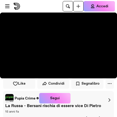
Vai al lettore
Passa al contenuto principale
Accedi
Like
Condividi
Segnalibro
Segui
Pupia Crime
La Russa - Bersani rischia di essere vice Di Pietro
15 anni fa