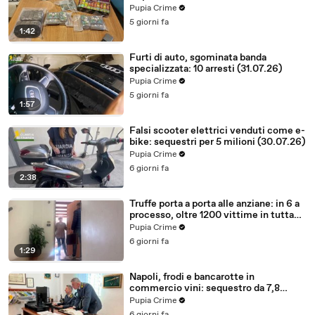
Pupia Crime
5 giorni fa
1:42
Furti di auto, sgominata banda
specializzata: 10 arresti (31.07.26)
Pupia Crime
5 giorni fa
1:57
Falsi scooter elettrici venduti come e-
bike: sequestri per 5 milioni (30.07.26)
Pupia Crime
6 giorni fa
2:38
Truffe porta a porta alle anziane: in 6 a
processo, oltre 1200 vittime in tutta
Italia (30.07.26)
Pupia Crime
6 giorni fa
1:29
Napoli, frodi e bancarotte in
commercio vini: sequestro da 7,8
milioni (30.07.26)
Pupia Crime