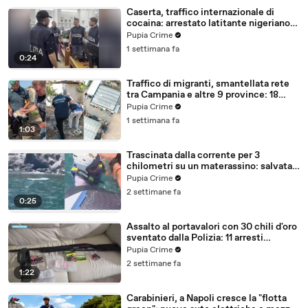
Caserta, traffico internazionale di
cocaina: arrestato latitante nigeriano
ricercato dal 2019 (28.07.26)
Pupia Crime
1 settimana fa
0:24
Traffico di migranti, smantellata rete
tra Campania e altre 9 province: 18
arresti (27.07.26)
Pupia Crime
1 settimana fa
1:03
Trascinata dalla corrente per 3
chilometri su un materassino: salvata
dalla Polizia (25.07.26)
Pupia Crime
2 settimane fa
0:25
Assalto al portavalori con 30 chili d'oro
sventato dalla Polizia: 11 arresti
(25.07.26)
Pupia Crime
2 settimane fa
1:22
Carabinieri, a Napoli cresce la "flotta