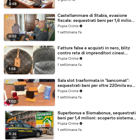
6 giorni fa
0:58
Castellammare di Stabia, evasione
fiscale: sequestrati beni per 1,6 milioni
ad un consorzio navale (29.07.26)
Pupia Crime
1 settimana fa
0:52
Fatture false e acquisti in nero, blitz
contro rete di imprenditori cinesi
sequestri per 8,5 milioni (29.07.26)
Pupia Crime
1 settimana fa
1:58
Sala slot trasformata in "bancomat":
sequestrati beni per oltre 220mila euro
a due coniugi (29.07.26)
Pupia Crime
1 settimana fa
1:02
Superbonus e Sismabonus, sequestrati
beni per 1,4 milioni: scoperto sistema
con false abitazioni (29.07.26)
Pupia Crime
1 settimana fa
0:35