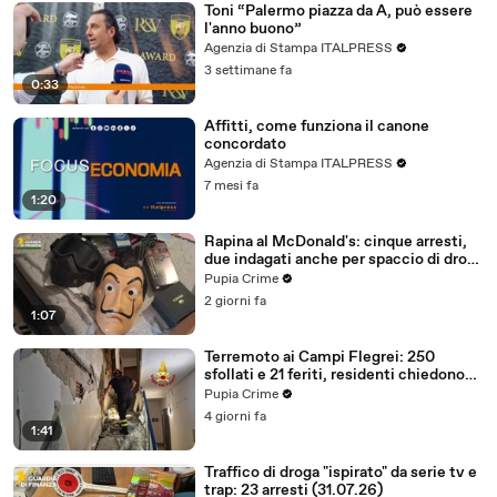
Toni “Palermo piazza da A, può essere
l'anno buono”
Agenzia di Stampa ITALPRESS
3 settimane fa
0:33
Affitti, come funziona il canone
concordato
Agenzia di Stampa ITALPRESS
7 mesi fa
1:20
Rapina al McDonald's: cinque arresti,
due indagati anche per spaccio di droga
(03.08.26)
Pupia Crime
2 giorni fa
1:07
Terremoto ai Campi Flegrei: 250
sfollati e 21 feriti, residenti chiedono
certezze sul futuro (01.08.26)
Pupia Crime
4 giorni fa
1:41
Traffico di droga "ispirato" da serie tv e
trap: 23 arresti (31.07.26)