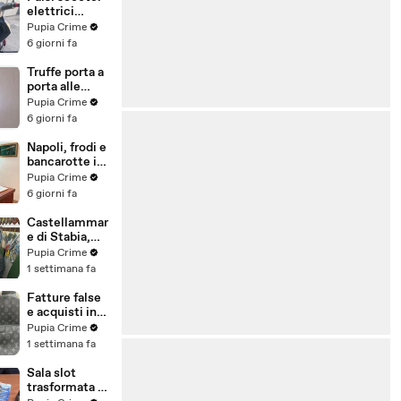
elettrici
venduti come
Pupia Crime
e-bike:
6 giorni fa
sequestri per
5 milioni
Truffe porta a
(30.07.26)
porta alle
anziane: in 6 a
Pupia Crime
processo,
6 giorni fa
oltre 1200
vittime in
Napoli, frodi e
tutta Italia
bancarotte in
(30.07.26)
commercio
Pupia Crime
vini:
6 giorni fa
sequestro da
7,8 milioni
Castellammar
(30.07.26)
e di Stabia,
evasione
Pupia Crime
fiscale:
1 settimana fa
sequestrati
beni per 1,6
Fatture false
milioni ad un
e acquisti in
consorzio
nero, blitz
Pupia Crime
navale
contro rete di
1 settimana fa
(29.07.26)
imprenditori
cinesi
Sala slot
sequestri per
trasformata in
8,5 milioni