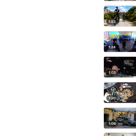
1:53
1:24
1:03
1:20
1:06