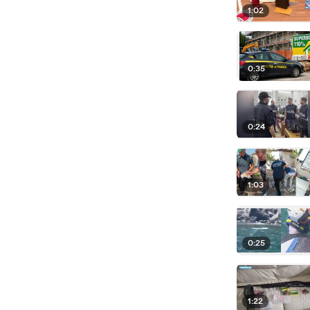
1:02
0:35
0:24
1:03
0:25
1:22