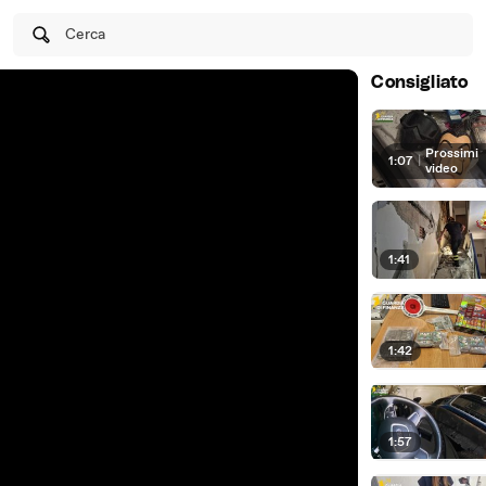
Cerca
Consigliato
Prossimi
1:07
|
video
1:41
1:42
1:57