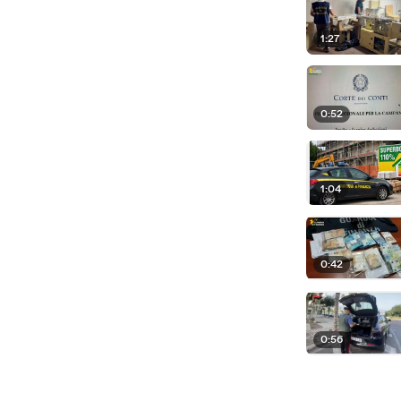
1:27
0:52
1:04
0:42
0:56