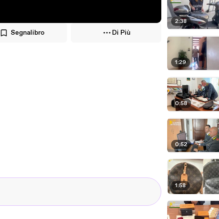
2:38
Segnalibro
Di Più
1:29
0:58
0:52
1:58