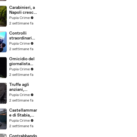
dalla Polizia: 11
arresti
Carabinieri, a
(25.07.26)
Napoli cresce
la "flotta
Pupia Crime
green": nuove
2 settimane fa
auto
elettriche e
Controlli
mezzi
straordinari
sostenibili
della Polizia a
Pupia Crime
anche sulle
Milano e
2 settimane fa
isole
Firenze: 9
(25.07.26)
arresti, 29
Omicidio del
denunce e
giornalista
oltre 7mila
Luca
Pupia Crime
persone
Esposito:
2 settimane fa
identificate
confessa il
(25.07.26)
killer, è un
Truffe agli
26enne
anziani,
tunisino
arrestato il
Pupia Crime
(25.07.26)
telefonista
2 settimane fa
della banda:
colpi anche ad
Castellammar
Aversa, oltre
e di Stabia,
300mila euro
l'ombra del
Pupia Crime
il bottino
clan
2 settimane fa
stimato
D'Alessandro
(24.07.26)
dietro
Contrabbando