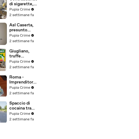
scommesse
di sigarette,
illegali: 5
scoperta maxi
Pupia Crime
arresti
fabbrica
2 settimane fa
(24.07.26)
clandestina:
operazione
Asl Caserta,
partita da
presunto
Caserta
danno erariale
Pupia Crime
(23.07.26)
da oltre
2 settimane fa
314mila euro
(21.07.26)
Giugliano,
truffe
Superbonus:
Pupia Crime
sequestrati
2 settimane fa
crediti fiscali
per oltre 14,5
Roma -
milioni
Imprenditore
(21.07.26)
"socialmente
Pupia Crime
pericoloso":
2 settimane fa
confiscati
beni per oltre
Spaccio di
2,3 milioni
cocaina tra
(20.07.26)
Napoli e il Sud
Pupia Crime
Pontino: sei
2 settimane fa
misure
cautelari
(20.07.26)