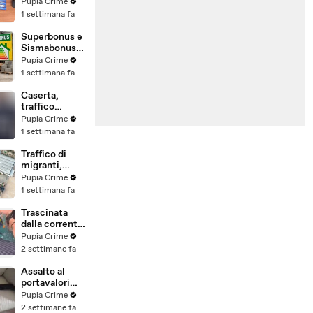
"bancomat":
Pupia Crime
(29.07.26)
sequestrati
1 settimana fa
beni per oltre
220mila euro
Superbonus e
a due coniugi
Sismabonus,
(29.07.26)
sequestrati
Pupia Crime
beni per 1,4
1 settimana fa
milioni:
scoperto
Caserta,
sistema con
traffico
false
internazionale
Pupia Crime
abitazioni
di cocaina:
1 settimana fa
(29.07.26)
arrestato
latitante
Traffico di
nigeriano
migranti,
ricercato dal
smantellata
Pupia Crime
2019
rete tra
1 settimana fa
(28.07.26)
Campania e
altre 9
Trascinata
province: 18
dalla corrente
arresti
per 3
Pupia Crime
(27.07.26)
chilometri su
2 settimane fa
un
materassino:
Assalto al
salvata dalla
portavalori
Polizia
con 30 chili
Pupia Crime
(25.07.26)
d'oro sventato
2 settimane fa