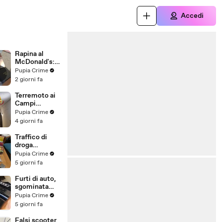
Accedi
Rapina al
McDonald's:
cinque arresti,
Pupia Crime
due indagati
2 giorni fa
anche per
spaccio di
Terremoto ai
droga
Campi
(03.08.26)
Flegrei: 250
Pupia Crime
sfollati e 21
4 giorni fa
feriti,
residenti
Traffico di
chiedono
droga
certezze sul
"ispirato" da
Pupia Crime
futuro
serie tv e trap:
5 giorni fa
(01.08.26)
23 arresti
(31.07.26)
Furti di auto,
sgominata
banda
Pupia Crime
specializzata:
5 giorni fa
10 arresti
(31.07.26)
Falsi scooter