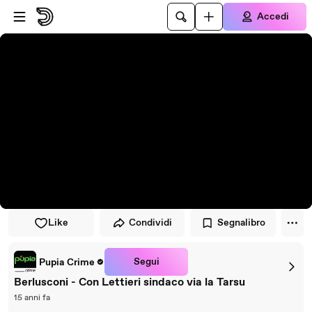
Vai al lettore
Passa al contenuto principale
Accedi
Like
Condividi
Segnalibro
Segui
Pupia Crime
Berlusconi - Con Lettieri sindaco via la Tarsu
15 anni fa