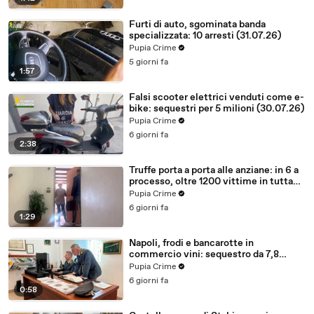
Furti di auto, sgominata banda
specializzata: 10 arresti (31.07.26)
Pupia Crime
5 giorni fa
1:57
Falsi scooter elettrici venduti come e-
bike: sequestri per 5 milioni (30.07.26)
Pupia Crime
6 giorni fa
2:38
Truffe porta a porta alle anziane: in 6 a
processo, oltre 1200 vittime in tutta
Italia (30.07.26)
Pupia Crime
6 giorni fa
1:29
Napoli, frodi e bancarotte in
commercio vini: sequestro da 7,8
milioni (30.07.26)
Pupia Crime
6 giorni fa
0:58