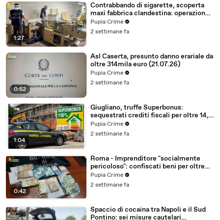
Contrabbando di sigarette, scoperta
maxi fabbrica clandestina: operazione
partita da Caserta (23.07.26)
Pupia Crime
2 settimane fa
1:27
Asl Caserta, presunto danno erariale da
oltre 314mila euro (21.07.26)
Pupia Crime
2 settimane fa
0:52
Giugliano, truffe Superbonus:
sequestrati crediti fiscali per oltre 14,5
milioni (21.07.26)
Pupia Crime
2 settimane fa
1:04
Roma - Imprenditore "socialmente
pericoloso": confiscati beni per oltre
2,3 milioni (20.07.26)
Pupia Crime
2 settimane fa
0:42
Spaccio di cocaina tra Napoli e il Sud
Pontino: sei misure cautelari