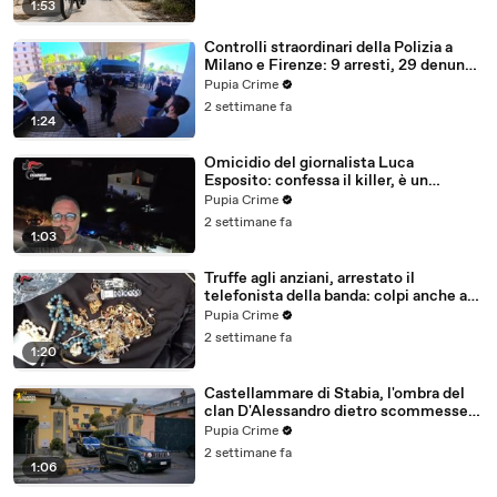
1:53
Controlli straordinari della Polizia a
Milano e Firenze: 9 arresti, 29 denunce
e oltre 7mila persone identificate
Pupia Crime
(25.07.26)
2 settimane fa
1:24
Omicidio del giornalista Luca
Esposito: confessa il killer, è un
26enne tunisino (25.07.26)
Pupia Crime
2 settimane fa
1:03
Truffe agli anziani, arrestato il
telefonista della banda: colpi anche ad
Aversa, oltre 300mila euro il bottino
Pupia Crime
stimato (24.07.26)
2 settimane fa
1:20
Castellammare di Stabia, l'ombra del
clan D'Alessandro dietro scommesse
illegali: 5 arresti (24.07.26)
Pupia Crime
2 settimane fa
1:06