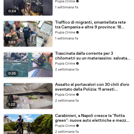
ricercato dal 2019 (28.07.26)
Pupia Crime
1 settimana fa
0:24
Traffico di migranti, smantellata rete
tra Campania e altre 9 province: 18
arresti (27.07.26)
Pupia Crime
1 settimana fa
1:03
Trascinata dalla corrente per 3
chilometri su un materassino: salvata
dalla Polizia (25.07.26)
Pupia Crime
2 settimane fa
0:25
Assalto al portavalori con 30 chili d'oro
sventato dalla Polizia: 11 arresti
(25.07.26)
Pupia Crime
2 settimane fa
1:22
Carabinieri, a Napoli cresce la "flotta
green": nuove auto elettriche e mezzi
sostenibili anche sulle isole (25.07.26)
Pupia Crime
2 settimane fa