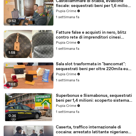
Castellammare di Stabia, evasione
fiscale: sequestrati beni per 1,6 milioni
ad un consorzio navale (29.07.26)
Pupia Crime
1 settimana fa
0:52
Fatture false e acquisti in nero, blitz
contro rete di imprenditori cinesi
sequestri per 8,5 milioni (29.07.26)
Pupia Crime
1 settimana fa
1:58
Sala slot trasformata in "bancomat":
sequestrati beni per oltre 220mila euro
a due coniugi (29.07.26)
Pupia Crime
1 settimana fa
1:02
Superbonus e Sismabonus, sequestrati
beni per 1,4 milioni: scoperto sistema
con false abitazioni (29.07.26)
Pupia Crime
1 settimana fa
0:35
Caserta, traffico internazionale di
cocaina: arrestato latitante nigeriano