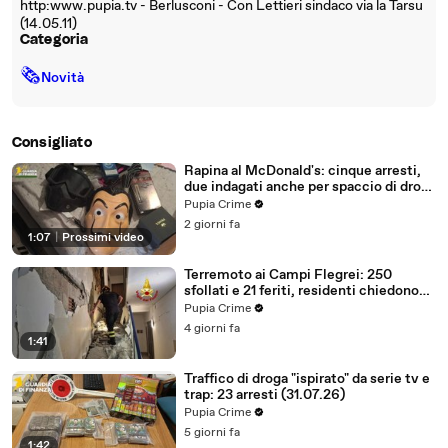
http:www.pupia.tv - Berlusconi - Con Lettieri sindaco via la Tarsu
(14.05.11)
Categoria
🗞
Novità
Consigliato
Rapina al McDonald's: cinque arresti,
due indagati anche per spaccio di droga
(03.08.26)
Pupia Crime
2 giorni fa
1:07
|
Prossimi video
Terremoto ai Campi Flegrei: 250
sfollati e 21 feriti, residenti chiedono
certezze sul futuro (01.08.26)
Pupia Crime
4 giorni fa
1:41
Traffico di droga "ispirato" da serie tv e
trap: 23 arresti (31.07.26)
Pupia Crime
5 giorni fa
1:42