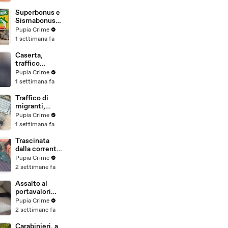
beni per oltre
220mila euro
Superbonus e
a due coniugi
Sismabonus,
(29.07.26)
sequestrati
Pupia Crime
beni per 1,4
1 settimana fa
milioni:
scoperto
Caserta,
sistema con
traffico
false
internazionale
Pupia Crime
abitazioni
di cocaina:
1 settimana fa
(29.07.26)
arrestato
latitante
Traffico di
nigeriano
migranti,
ricercato dal
smantellata
Pupia Crime
2019
rete tra
1 settimana fa
(28.07.26)
Campania e
altre 9
Trascinata
province: 18
dalla corrente
arresti
per 3
Pupia Crime
(27.07.26)
chilometri su
2 settimane fa
un
materassino:
Assalto al
salvata dalla
portavalori
Polizia
con 30 chili
Pupia Crime
(25.07.26)
d'oro sventato
2 settimane fa
dalla Polizia: 11
arresti
Carabinieri, a