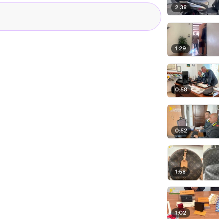
2:38
1:29
0:58
0:52
1:58
1:02