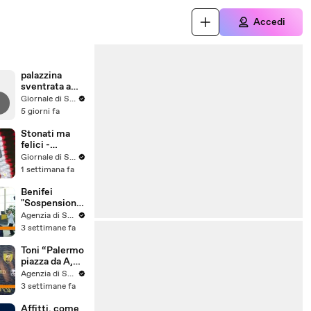
Accedi
palazzina
sventrata a
Messina,
Giornale di Sicilia
nuovo video
5 giorni fa
Stonati ma
felici -
Puntata 15
Giornale di Sicilia
1 settimana fa
Benifei
"Sospensione
accordo Ue-
Agenzia di Stampa ITALPRESS
Israele
3 settimane fa
materia
commerciale,
Toni “Palermo
voto a
piazza da A,
maggioranza"
può essere
Agenzia di Stampa ITALPRESS
l'anno buono”
3 settimane fa
Affitti, come