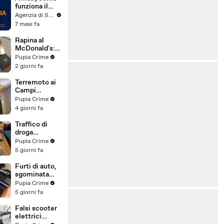
funziona il
canone
Agenzia di Stampa ITALPRESS
concordato
7 mesi fa
Rapina al
McDonald's:
cinque arresti,
Pupia Crime
due indagati
2 giorni fa
anche per
spaccio di
Terremoto ai
droga
Campi
(03.08.26)
Flegrei: 250
Pupia Crime
sfollati e 21
4 giorni fa
feriti,
residenti
Traffico di
chiedono
droga
certezze sul
"ispirato" da
Pupia Crime
futuro
serie tv e trap:
5 giorni fa
(01.08.26)
23 arresti
(31.07.26)
Furti di auto,
sgominata
banda
Pupia Crime
specializzata:
5 giorni fa
10 arresti
(31.07.26)
Falsi scooter
elettrici