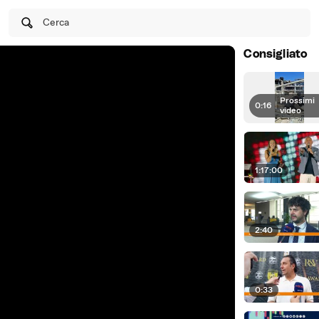
Cerca
Consigliato
Prossimi
0:16
|
video
1:17:00
2:40
0:33