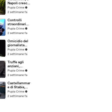
(25.07.26)
Napoli cresce
la "flotta
Pupia Crime
green": nuove
2 settimane fa
auto
elettriche e
Controlli
mezzi
straordinari
sostenibili
della Polizia a
Pupia Crime
anche sulle
Milano e
2 settimane fa
isole
Firenze: 9
(25.07.26)
arresti, 29
Omicidio del
denunce e
giornalista
oltre 7mila
Luca
Pupia Crime
persone
Esposito:
2 settimane fa
identificate
confessa il
(25.07.26)
killer, è un
Truffe agli
26enne
anziani,
tunisino
arrestato il
Pupia Crime
(25.07.26)
telefonista
2 settimane fa
della banda:
colpi anche ad
Castellammar
Aversa, oltre
e di Stabia,
300mila euro
l'ombra del
Pupia Crime
il bottino
clan
2 settimane fa
stimato
D'Alessandro
(24.07.26)
dietro
scommesse
illegali: 5