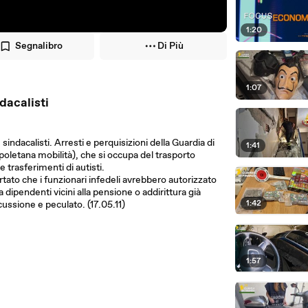
1:20
Segnalibro
Di Più
1:07
dacalisti
indacalisti. Arresti e perquisizioni della Guardia di
1:41
poletana mobilità), che si occupa del trasporto
 trasferimenti di autisti.
rtato che i funzionari infedeli avrebbero autorizzato
ipendenti vicini alla pensione o addirittura già
1:42
cussione e peculato. (17.05.11)
1:57