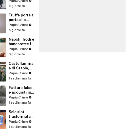
venduti come
Pupia Crime
e-bike:
6 giorni fa
sequestri per
5 milioni
Truffe porta a
(30.07.26)
porta alle
anziane: in 6 a
Pupia Crime
processo,
6 giorni fa
oltre 1200
vittime in
Napoli, frodi e
tutta Italia
bancarotte in
(30.07.26)
commercio
Pupia Crime
vini:
6 giorni fa
sequestro da
7,8 milioni
Castellammar
(30.07.26)
e di Stabia,
evasione
Pupia Crime
fiscale:
1 settimana fa
sequestrati
beni per 1,6
Fatture false
milioni ad un
e acquisti in
consorzio
nero, blitz
Pupia Crime
navale
contro rete di
1 settimana fa
(29.07.26)
imprenditori
cinesi
Sala slot
sequestri per
trasformata in
8,5 milioni
"bancomat":
Pupia Crime
(29.07.26)
sequestrati
1 settimana fa