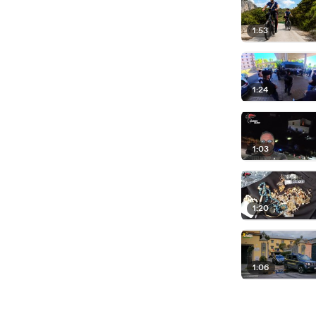
1:53
1:24
1:03
1:20
1:06