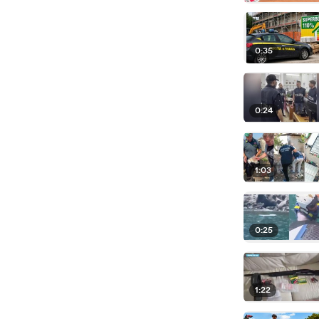
0:35
0:24
1:03
0:25
1:22