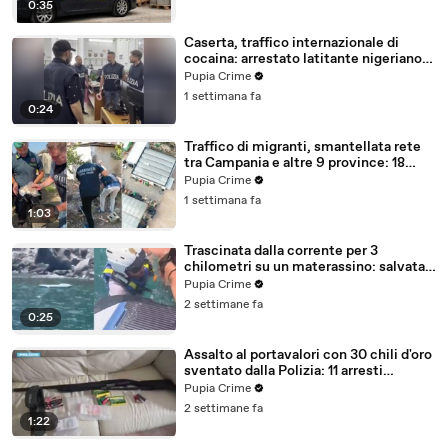
0:35
Caserta, traffico internazionale di
cocaina: arrestato latitante nigeriano
ricercato dal 2019 (28.07.26)
Pupia Crime
1 settimana fa
0:24
Traffico di migranti, smantellata rete
tra Campania e altre 9 province: 18
arresti (27.07.26)
Pupia Crime
1 settimana fa
1:03
Trascinata dalla corrente per 3
chilometri su un materassino: salvata
dalla Polizia (25.07.26)
Pupia Crime
2 settimane fa
0:25
Assalto al portavalori con 30 chili d'oro
sventato dalla Polizia: 11 arresti
(25.07.26)
Pupia Crime
2 settimane fa
1:22