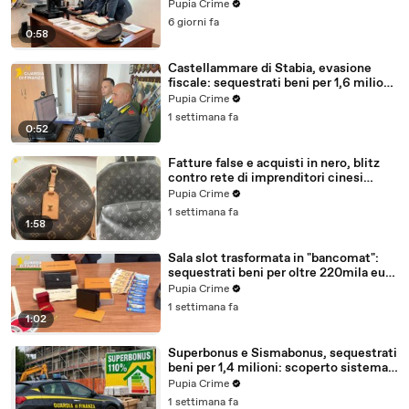
milioni (30.07.26)
Pupia Crime
6 giorni fa
0:58
Castellammare di Stabia, evasione
fiscale: sequestrati beni per 1,6 milioni
ad un consorzio navale (29.07.26)
Pupia Crime
1 settimana fa
0:52
Fatture false e acquisti in nero, blitz
contro rete di imprenditori cinesi
sequestri per 8,5 milioni (29.07.26)
Pupia Crime
1 settimana fa
1:58
Sala slot trasformata in "bancomat":
sequestrati beni per oltre 220mila euro
a due coniugi (29.07.26)
Pupia Crime
1 settimana fa
1:02
Superbonus e Sismabonus, sequestrati
beni per 1,4 milioni: scoperto sistema
con false abitazioni (29.07.26)
Pupia Crime
1 settimana fa