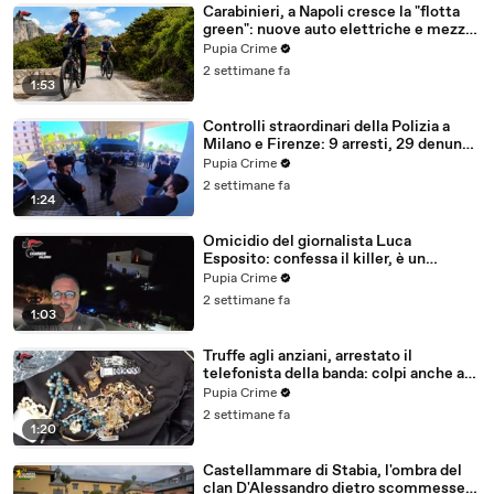
Carabinieri, a Napoli cresce la "flotta
green": nuove auto elettriche e mezzi
sostenibili anche sulle isole (25.07.26)
Pupia Crime
2 settimane fa
1:53
Controlli straordinari della Polizia a
Milano e Firenze: 9 arresti, 29 denunce
e oltre 7mila persone identificate
Pupia Crime
(25.07.26)
2 settimane fa
1:24
Omicidio del giornalista Luca
Esposito: confessa il killer, è un
26enne tunisino (25.07.26)
Pupia Crime
2 settimane fa
1:03
Truffe agli anziani, arrestato il
telefonista della banda: colpi anche ad
Aversa, oltre 300mila euro il bottino
Pupia Crime
stimato (24.07.26)
2 settimane fa
1:20
Castellammare di Stabia, l'ombra del
clan D'Alessandro dietro scommesse