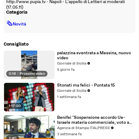
http://www.pupia.tv - Napoli - L'appello di Lettieri ai moderati
(17.05.11)
Categoria
🗞
Novità
Consigliato
palazzina sventrata a Messina, nuovo
video
Giornale di Sicilia
5 giorni fa
0:16
|
Prossimi video
Stonati ma felici - Puntata 15
Giornale di Sicilia
1 settimana fa
1:17:00
Benifei "Sospensione accordo Ue-
Israele materia commerciale, voto a
maggioranza"
Agenzia di Stampa ITALPRESS
3 settimane fa
2:40