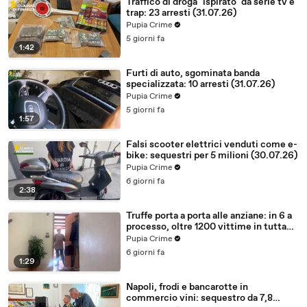
Traffico di droga "ispirato" da serie tv e
trap: 23 arresti (31.07.26)
Pupia Crime
5 giorni fa
1:42
Furti di auto, sgominata banda
specializzata: 10 arresti (31.07.26)
Pupia Crime
5 giorni fa
1:57
Falsi scooter elettrici venduti come e-
bike: sequestri per 5 milioni (30.07.26)
Pupia Crime
6 giorni fa
2:38
Truffe porta a porta alle anziane: in 6 a
processo, oltre 1200 vittime in tutta
Italia (30.07.26)
Pupia Crime
6 giorni fa
1:29
Napoli, frodi e bancarotte in
commercio vini: sequestro da 7,8