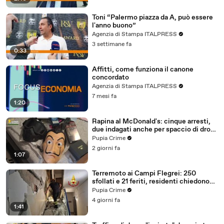
Toni “Palermo piazza da A, può essere
l'anno buono”
Agenzia di Stampa ITALPRESS
3 settimane fa
0:33
Affitti, come funziona il canone
concordato
Agenzia di Stampa ITALPRESS
7 mesi fa
1:20
Rapina al McDonald's: cinque arresti,
due indagati anche per spaccio di droga
(03.08.26)
Pupia Crime
2 giorni fa
1:07
Terremoto ai Campi Flegrei: 250
sfollati e 21 feriti, residenti chiedono
certezze sul futuro (01.08.26)
Pupia Crime
4 giorni fa
1:41