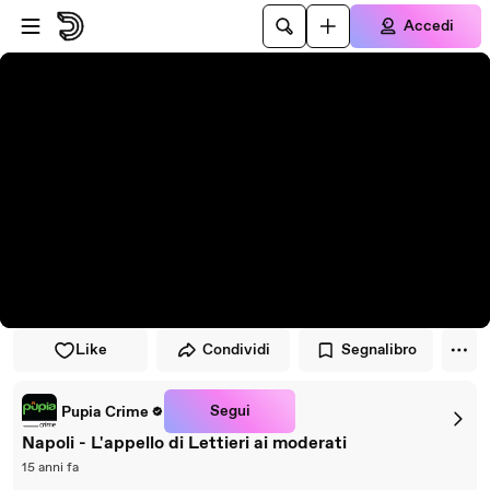
Vai al lettore
Passa al contenuto principale
Accedi
Like
Condividi
Segnalibro
Segui
Pupia Crime
Napoli - L'appello di Lettieri ai moderati
15 anni fa