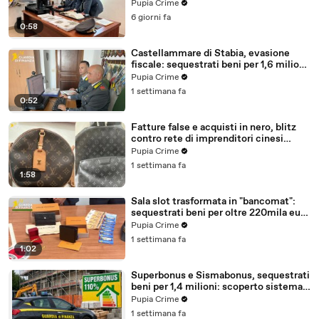
milioni (30.07.26)
Pupia Crime
6 giorni fa
0:58
Castellammare di Stabia, evasione
fiscale: sequestrati beni per 1,6 milioni
ad un consorzio navale (29.07.26)
Pupia Crime
1 settimana fa
0:52
Fatture false e acquisti in nero, blitz
contro rete di imprenditori cinesi
sequestri per 8,5 milioni (29.07.26)
Pupia Crime
1 settimana fa
1:58
Sala slot trasformata in "bancomat":
sequestrati beni per oltre 220mila euro
a due coniugi (29.07.26)
Pupia Crime
1 settimana fa
1:02
Superbonus e Sismabonus, sequestrati
beni per 1,4 milioni: scoperto sistema
con false abitazioni (29.07.26)
Pupia Crime
1 settimana fa