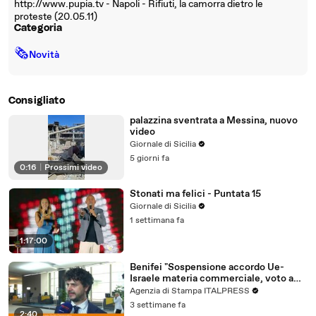
http://www.pupia.tv - Napoli - Rifiuti, la camorra dietro le
proteste (20.05.11)
Categoria
🗞
Novità
Consigliato
palazzina sventrata a Messina, nuovo
video
Giornale di Sicilia
5 giorni fa
0:16
|
Prossimi video
Stonati ma felici - Puntata 15
Giornale di Sicilia
1 settimana fa
1:17:00
Benifei "Sospensione accordo Ue-
Israele materia commerciale, voto a
maggioranza"
Agenzia di Stampa ITALPRESS
3 settimane fa
2:40