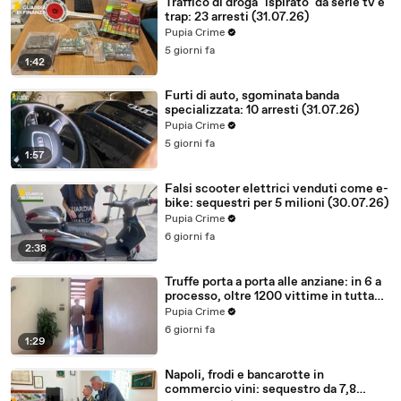
Traffico di droga "ispirato" da serie tv e
trap: 23 arresti (31.07.26)
Pupia Crime
5 giorni fa
1:42
Furti di auto, sgominata banda
specializzata: 10 arresti (31.07.26)
Pupia Crime
5 giorni fa
1:57
Falsi scooter elettrici venduti come e-
bike: sequestri per 5 milioni (30.07.26)
Pupia Crime
6 giorni fa
2:38
Truffe porta a porta alle anziane: in 6 a
processo, oltre 1200 vittime in tutta
Italia (30.07.26)
Pupia Crime
6 giorni fa
1:29
Napoli, frodi e bancarotte in
commercio vini: sequestro da 7,8