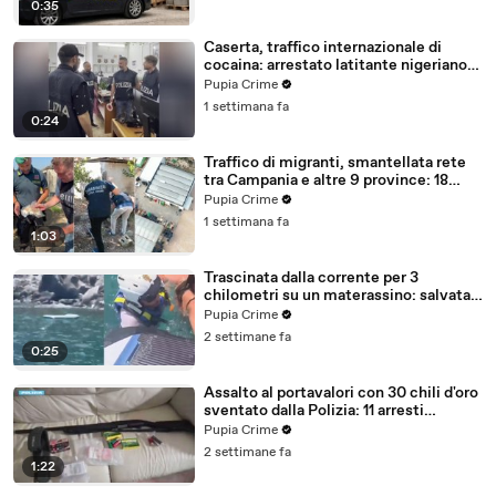
0:35
Caserta, traffico internazionale di
cocaina: arrestato latitante nigeriano
ricercato dal 2019 (28.07.26)
Pupia Crime
1 settimana fa
0:24
Traffico di migranti, smantellata rete
tra Campania e altre 9 province: 18
arresti (27.07.26)
Pupia Crime
1 settimana fa
1:03
Trascinata dalla corrente per 3
chilometri su un materassino: salvata
dalla Polizia (25.07.26)
Pupia Crime
2 settimane fa
0:25
Assalto al portavalori con 30 chili d'oro
sventato dalla Polizia: 11 arresti
(25.07.26)
Pupia Crime
2 settimane fa
1:22