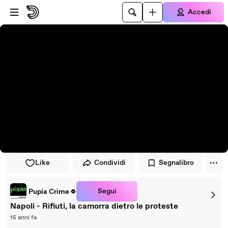
Vai al lettore
Passa al contenuto principale
Accedi
Like
Condividi
Segnalibro
Segui
Pupia Crime
Napoli - Rifiuti, la camorra dietro le proteste
15 anni fa