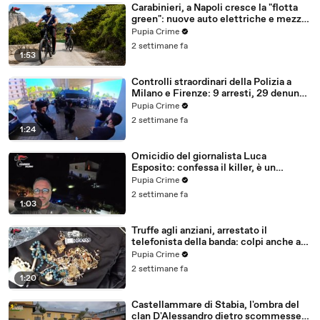
Carabinieri, a Napoli cresce la "flotta
green": nuove auto elettriche e mezzi
sostenibili anche sulle isole (25.07.26)
Pupia Crime
2 settimane fa
1:53
Controlli straordinari della Polizia a
Milano e Firenze: 9 arresti, 29 denunce
e oltre 7mila persone identificate
Pupia Crime
(25.07.26)
2 settimane fa
1:24
Omicidio del giornalista Luca
Esposito: confessa il killer, è un
26enne tunisino (25.07.26)
Pupia Crime
2 settimane fa
1:03
Truffe agli anziani, arrestato il
telefonista della banda: colpi anche ad
Aversa, oltre 300mila euro il bottino
Pupia Crime
stimato (24.07.26)
2 settimane fa
1:20
Castellammare di Stabia, l'ombra del
clan D'Alessandro dietro scommesse