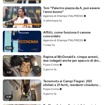
Toni “Palermo piazza da A, può essere
l'anno buono”
Agenzia di Stampa ITALPRESS
3 settimane fa
0:33
Affitti, come funziona il canone
concordato
Agenzia di Stampa ITALPRESS
7 mesi fa
1:20
Rapina al McDonald's: cinque arresti,
due indagati anche per spaccio di droga
(03.08.26)
Pupia Crime
2 giorni fa
1:07
Terremoto ai Campi Flegrei: 250
sfollati e 21 feriti, residenti chiedono
certezze sul futuro (01.08.26)
Pupia Crime
4 giorni fa
1:41