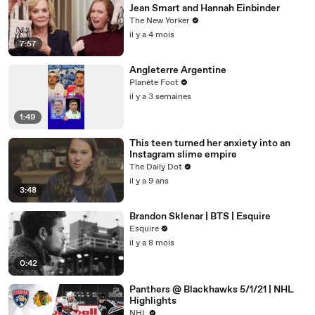
Jean Smart and Hannah Einbinder
The New Yorker
il y a 4 mois
7:57
Angleterre Argentine
Planète Foot
il y a 3 semaines
1:49
This teen turned her anxiety into an
Instagram slime empire
The Daily Dot
il y a 9 ans
3:48
Brandon Sklenar | BTS | Esquire
Esquire
il y a 8 mois
0:42
Panthers @ Blackhawks 5/1/21 | NHL
Highlights
NHL