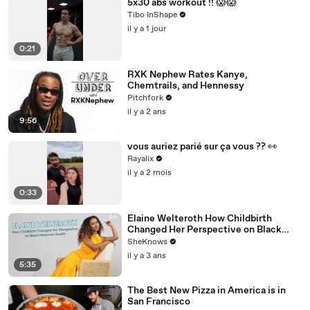
5x30 abs workout !! 😱😱
Tibo InShape
il y a 1 jour
0:21
RXK Nephew Rates Kanye,
Chemtrails, and Hennessy
Pitchfork
il y a 2 ans
9:56
vous auriez parié sur ça vous ?? 👀
Rayalix
il y a 2 mois
0:33
Elaine Welteroth How Childbirth
Changed Her Perspective on Black
Maternal Health
SheKnows
il y a 3 ans
5:35
The Best New Pizza in America is in
San Francisco