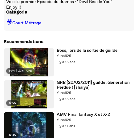
Voici le premier Épisode du dramas : "Devil Beside You"
Enjoy !!
Catégorie
🎥
Court Métrage
Recommandations
Boss, lors de la sortie de guilde
Yuna625
il y a 15 ans
1:21
|
À suivre
GRB [20/02/2011] guilde :Generation
Perdue ! [shaiya]
Yuna625
il y a 15 ans
4:55
AMV Final fantasy X et X-2
Yuna625
il y a 17 ans
4:35