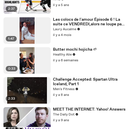
il y a 5 ans
2:37
Les colocs de l'amour Épisode 6 ! La
suite ce VENDREDI,alors ne loupe pas
ça! Épisode 6/8 pour la saison 2
Laury Aucalme
il y a 4 mois
1:47
Butter mochi hojicha 🌱
Healthy Alie
il y a 6 semaines
0:33
Challenge Accepted: Spartan Ultra
Iceland, Part 1
Men's Fitness
il y a 8 ans
2:33
MEET THE INTERNET: Yahoo! Answers
The Daily Dot
il y a 9 ans
3:03