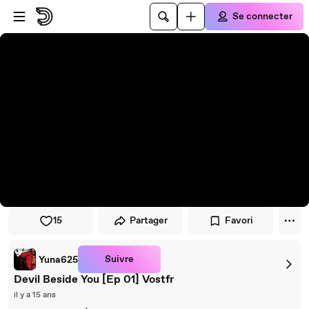
Passer au player
Passer au contenu principal
Se connecter
15
Partager
Favori
Suivre
Yuna625
Devil Beside You [Ep 01] Vostfr
il y a 15 ans