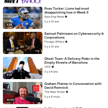
Ross Tucker: Lions had most
disappointing loss in Week 5
Sporting News
il y a 12 ans
1:38
Samuel Palmisano on Cybersecurity &
Corporations
Foreign Affairs
il y a 12 ans
10:02
Ghost Town: A Delivery Rider in the
Empty Streets of Barcelona
VICE
il y a 6 ans
2:21
Graham Platner in Conversation with
David Remnick
The New Yorker
il y a 8 mois
41:01