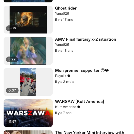
Ghost rider
Yuna625
il y a 17 ans
5:06
AMV Final fantasy x-2 situation
Yuna625
il y a 18 ans
3:22
Mon premier supporter 🥹❤️
Rayalix
il y a 2 mois
0:07
WARSAW [Kult America]
Kult America
il y a 7 ans
11:57
The New Yorker Mini Interview with