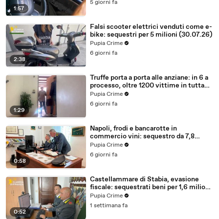
5 giorni fa
1:57
Falsi scooter elettrici venduti come e-
bike: sequestri per 5 milioni (30.07.26)
Pupia Crime
6 giorni fa
2:38
Truffe porta a porta alle anziane: in 6 a
processo, oltre 1200 vittime in tutta
Italia (30.07.26)
Pupia Crime
6 giorni fa
1:29
Napoli, frodi e bancarotte in
commercio vini: sequestro da 7,8
milioni (30.07.26)
Pupia Crime
6 giorni fa
0:58
Castellammare di Stabia, evasione
fiscale: sequestrati beni per 1,6 milioni
ad un consorzio navale (29.07.26)
Pupia Crime
1 settimana fa
0:52