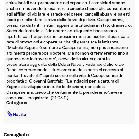
abitazioni di noti prestanome del capoclan. I carabinieri stanno
anche rimuovendo telecamere a circuito chiuso che consentono
agli affiliati di vigilare le strade del paese, cancelli abusivi e paletti
posti per rallentare l'arrivo delle forze di polizia. Casapesenna,
presidiata da tanti militari, appare una cittadina in stato di assedio.
Secondo fonti della Dda operazioni di questo tipo saranno
ripetute con frequenza nei prossimi mesi per isolare il boss dalla
rete di protezioni e coperture che gli garantisce la latitanza.
"Michele Zagaria è sempre a Casapesenna, non può andarsene
altrimenti perderebbe il potere. Ma noi non ci fermeremo fino a
quando non lo troveremo", aveva detto alcuni giorni fa il
procuratore aggiunto della Dda di Napoli, Federico Cafiero De
Raho, commentando il ritrovamento della porta di accesso al
bunker trovato il 21 aprile scorso nella vita di Casepesenna di
proprietà di Giovanni Garofalo. "Le indagini per la cattura di
Zagaria si sviluppano in tutte le direzioni, non solo a
Casapesenna, credo che certamente lo prenderemo", aveva
concluso il magistrato. (21.05.11)
Categoria
🗞
Novità
Consigliato