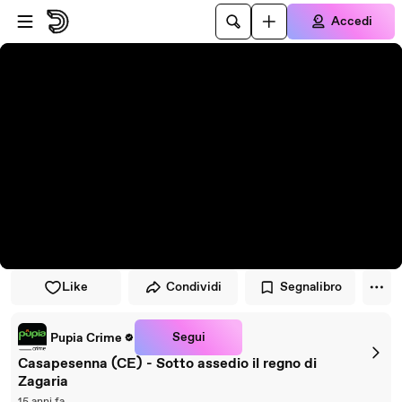
Vai al lettore
Passa al contenuto principale
Accedi
Like
Condividi
Segnalibro
Segui
Pupia Crime
Casapesenna (CE) - Sotto assedio il regno di
Zagaria