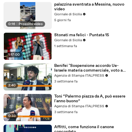
palazzina sventrata a Messina, nuovo
video
Giornale di Sicilia
5 giorni fa
0:16
|
Prossimi video
Stonati ma felici - Puntata 15
Giornale di Sicilia
1 settimana fa
1:17:00
Benifei "Sospensione accordo Ue-
Israele materia commerciale, voto a
maggioranza"
Agenzia di Stampa ITALPRESS
3 settimane fa
2:40
Toni “Palermo piazza da A, può essere
l'anno buono”
Agenzia di Stampa ITALPRESS
3 settimane fa
0:33
Affitti, come funziona il canone
concordato