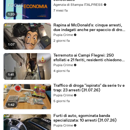
Agenzia di Stampa ITALPRESS
7 mesi fa
1:20
Rapina al McDonald's: cinque arresti,
due indagati anche per spaccio di droga
(03.08.26)
Pupia Crime
2 giorni fa
1:07
Terremoto ai Campi Flegrei: 250
sfollati e 21 feriti, residenti chiedono
certezze sul futuro (01.08.26)
Pupia Crime
4 giorni fa
1:41
Traffico di droga "ispirato" da serie tv e
trap: 23 arresti (31.07.26)
Pupia Crime
5 giorni fa
1:42
Furti di auto, sgominata banda
specializzata: 10 arresti (31.07.26)
Pupia Crime