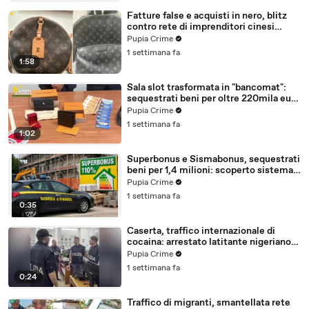
Fatture false e acquisti in nero, blitz
contro rete di imprenditori cinesi
sequestri per 8,5 milioni (29.07.26)
Pupia Crime
1 settimana fa
1:58
Sala slot trasformata in "bancomat":
sequestrati beni per oltre 220mila euro
a due coniugi (29.07.26)
Pupia Crime
1 settimana fa
1:02
Superbonus e Sismabonus, sequestrati
beni per 1,4 milioni: scoperto sistema
con false abitazioni (29.07.26)
Pupia Crime
1 settimana fa
0:35
Caserta, traffico internazionale di
cocaina: arrestato latitante nigeriano
ricercato dal 2019 (28.07.26)
Pupia Crime
1 settimana fa
0:24
Traffico di migranti, smantellata rete