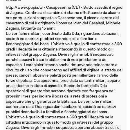
15 anni fa
http://www.pupia.tv - Casapesenna (CE) - Sotto assedio il regno
di Zagaria. Centinaia di carabinieri stanno effettuando da alcune
ore perquisizioni a tappeto a Casapesenna, il piccolo centro del
casertano di cui è originario il boss del clan dei Casalesi, Michele
Zagaria, latitante da 15 anni.
Le verifiche militari, coordinate dalla Dda, riguardano abitazioni,
società ed esercizi pubblici riconducibili a familiari e
fiancheggiatori del boss. L'obiettivo è quello di contrastare a 360
gradi l'illegalità nella cittadina intaccando in questo modo gli
interessi del gruppo Zagaria. Diversi gli immobili sequestrati
perchè abusivi tra cui le abitazioni di noti prestanome del
capoclan. I carabinieri stanno anche rimuovendo telecamere a
circuito chiuso che consentono agli affiliati di vigilare le strade del
paese, cancelli abusivi e paletti posti per rallentare l'arrivo delle
forze di polizia. Casapesenna, presidiata da tanti militari, appare
una cittadina in stato di assedio. Secondo fonti della Dda
operazioni di questo tipo saranno ripetute con frequenza nei
prossimi mesi per isolare il boss dalla rete di protezioni e
coperture che gli garantisce la latitanza. Le verifiche militari
coordinate dalla Dda riguardano abitazioni, società ed esercizi
pubblici riconducibili a familiari e fiancheggiatori del boss.
L'obiettivo è quello di contrastare a 360 gradi l'illegalità nella
cittadina intaccando in questo modo gli interessi del gruppo
Zagaria. Diversi gli immobili sequestrati perchè abusivi tra cui le