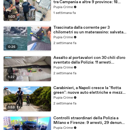
tra Campania e altre 9 province: 18
arresti (27.07.26)
Pupia Crime
1 settimana fa
1:03
Trascinata dalla corrente per 3
chilometri su un materassino: salvata
dalla Polizia (25.07.26)
Pupia Crime
2 settimane fa
0:25
Assalto al portavalori con 30 chili d'oro
sventato dalla Polizia: 11 arresti
(25.07.26)
Pupia Crime
2 settimane fa
1:22
Carabinieri, a Napoli cresce la "flotta
green": nuove auto elettriche e mezzi
sostenibili anche sulle isole (25.07.26)
Pupia Crime
2 settimane fa
1:53
Controlli straordinari della Polizia a
Milano e Firenze: 9 arresti, 29 denunce
e oltre 7mila persone identificate
Pupia Crime