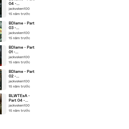
04 -
www.Watch3
jackvsken100
2.Com
15 năm trước
BDlame - Part
03 -
www.Watch3
jackvsken100
2.Com
15 năm trước
BDlame - Part
01 -
www.Watch3
jackvsken100
2.Com
15 năm trước
BDlame - Part
02 -
www.Watch3
jackvsken100
2.Com
15 năm trước
BLWTEsA -
Part 04 -
www.Watch3
jackvsken100
2.Com
15 năm trước