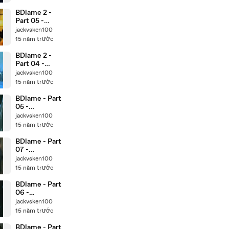
BDlame 2 -
Part 05 -
www.Watch3
jackvsken100
2.Com
15 năm trước
BDlame 2 -
Part 04 -
www.Watch3
jackvsken100
2.Com
15 năm trước
BDlame - Part
05 -
www.Watch3
jackvsken100
2.Com
15 năm trước
BDlame - Part
07 -
www.Watch3
jackvsken100
2.Com
15 năm trước
BDlame - Part
06 -
www.Watch3
jackvsken100
2.Com
15 năm trước
BDlame - Part