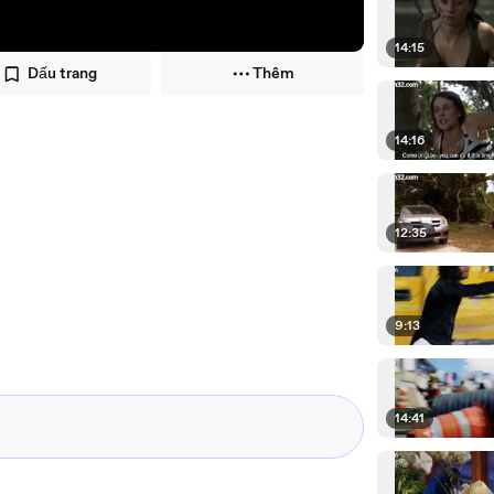
14:15
Dấu trang
Thêm
14:16
12:35
9:13
14:41