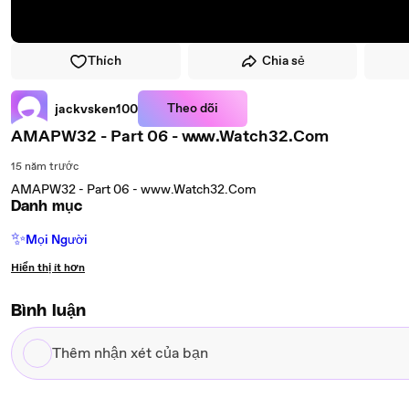
Thích
Chia sẻ
Theo dõi
jackvsken100
AMAPW32 - Part 06 - www.Watch32.Com
15 năm trước
AMAPW32 - Part 06 - www.Watch32.Com
Danh mục
✨
Mọi Người
Hiển thị ít hơn
Bình luận
Thêm
nhận
xét
của