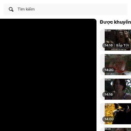
Tìm kiếm
Được khuyến
14:16
|
Sắp Tới
14:20
14:16
14:00