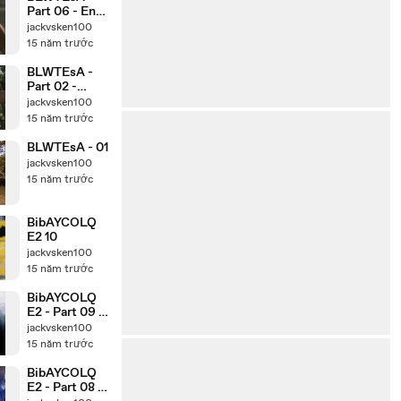
Part 06 - End
-
jackvsken100
www.Watch3
15 năm trước
2.Com
BLWTEsA -
Part 02 -
www.Watch3
jackvsken100
2.Com
15 năm trước
BLWTEsA - 01
jackvsken100
15 năm trước
BibAYCOLQ
E2 10
jackvsken100
15 năm trước
BibAYCOLQ
E2 - Part 09 -
www.Watch3
jackvsken100
2.Com
15 năm trước
BibAYCOLQ
E2 - Part 08 -