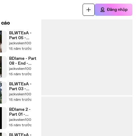
Đăng nhập
 cáo
BLWTEsA -
Part 05 -
www.Watch3
jackvsken100
2.Com
15 năm trước
BDlame - Part
08 - End -
www.Watch3
jackvsken100
2.Com
15 năm trước
BLWTEsA -
Part 03 -
www.Watch3
jackvsken100
2.Com
15 năm trước
BDlame 2 -
Part 01 -
www.Watch3
jackvsken100
2.Com
15 năm trước
BLWTEsA -