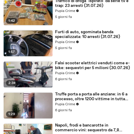
Traffico di droga "ispirato" da serie tv e
trap: 23 arresti (31.07.26)
Pupia Crime
5 giorni fa
1:42
Furti di auto, sgominata banda
specializzata: 10 arresti (31.07.26)
Pupia Crime
5 giorni fa
1:57
Falsi scooter elettrici venduti come e-
bike: sequestri per 5 milioni (30.07.26)
Pupia Crime
6 giorni fa
2:38
Truffe porta a porta alle anziane: in 6 a
processo, oltre 1200 vittime in tutta
Italia (30.07.26)
Pupia Crime
6 giorni fa
1:29
Napoli, frodi e bancarotte in
commercio vini: sequestro da 7,8