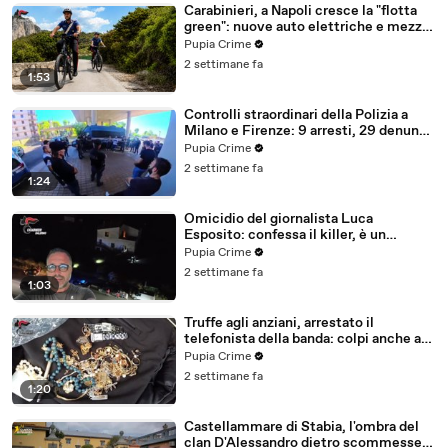
Carabinieri, a Napoli cresce la "flotta
green": nuove auto elettriche e mezzi
sostenibili anche sulle isole (25.07.26)
Pupia Crime
2 settimane fa
1:53
Controlli straordinari della Polizia a
Milano e Firenze: 9 arresti, 29 denunce
e oltre 7mila persone identificate
Pupia Crime
(25.07.26)
2 settimane fa
1:24
Omicidio del giornalista Luca
Esposito: confessa il killer, è un
26enne tunisino (25.07.26)
Pupia Crime
2 settimane fa
1:03
Truffe agli anziani, arrestato il
telefonista della banda: colpi anche ad
Aversa, oltre 300mila euro il bottino
Pupia Crime
stimato (24.07.26)
2 settimane fa
1:20
Castellammare di Stabia, l'ombra del
clan D'Alessandro dietro scommesse