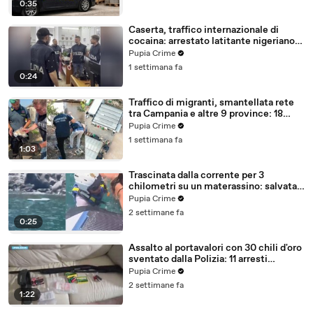
0:35
Caserta, traffico internazionale di
cocaina: arrestato latitante nigeriano
ricercato dal 2019 (28.07.26)
Pupia Crime
1 settimana fa
0:24
Traffico di migranti, smantellata rete
tra Campania e altre 9 province: 18
arresti (27.07.26)
Pupia Crime
1 settimana fa
1:03
Trascinata dalla corrente per 3
chilometri su un materassino: salvata
dalla Polizia (25.07.26)
Pupia Crime
2 settimane fa
0:25
Assalto al portavalori con 30 chili d'oro
sventato dalla Polizia: 11 arresti
(25.07.26)
Pupia Crime
2 settimane fa
1:22