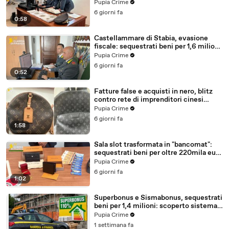
milioni (30.07.26)
Pupia Crime
6 giorni fa
0:58
Castellammare di Stabia, evasione
fiscale: sequestrati beni per 1,6 milioni
ad un consorzio navale (29.07.26)
Pupia Crime
6 giorni fa
0:52
Fatture false e acquisti in nero, blitz
contro rete di imprenditori cinesi
sequestri per 8,5 milioni (29.07.26)
Pupia Crime
6 giorni fa
1:58
Sala slot trasformata in "bancomat":
sequestrati beni per oltre 220mila euro
a due coniugi (29.07.26)
Pupia Crime
6 giorni fa
1:02
Superbonus e Sismabonus, sequestrati
beni per 1,4 milioni: scoperto sistema
con false abitazioni (29.07.26)
Pupia Crime
1 settimana fa