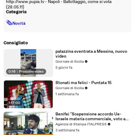
http://www.pupia.tv - Napoli - Ballottaggio, come si vota
(28.05.11)
Categoria
🗞
Novità
Consigliato
palazzina sventrata a Messina, nuovo
video
Giornale di Sicilia
5 giorni fa
0:16
|
Prossimi video
Stonati ma felici - Puntata 15
Giornale di Sicilia
1 settimana fa
1:17:00
Benifei "Sospensione accordo Ue-
Israele materia commerciale, voto a
maggioranza"
Agenzia di Stampa ITALPRESS
3 settimane fa
2:40