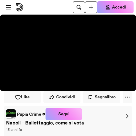
Vai al lettore
Passa al contenuto principale
Accedi
Like
Condividi
Segnalibro
Segui
Pupia Crime
Napoli - Ballottaggio, come si vota
15 anni fa