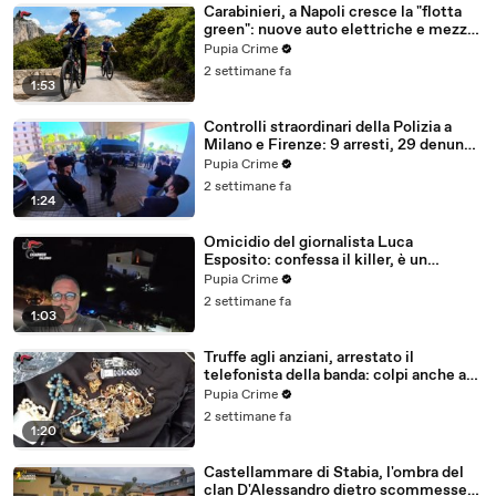
Carabinieri, a Napoli cresce la "flotta
green": nuove auto elettriche e mezzi
sostenibili anche sulle isole (25.07.26)
Pupia Crime
2 settimane fa
1:53
Controlli straordinari della Polizia a
Milano e Firenze: 9 arresti, 29 denunce
e oltre 7mila persone identificate
Pupia Crime
(25.07.26)
2 settimane fa
1:24
Omicidio del giornalista Luca
Esposito: confessa il killer, è un
26enne tunisino (25.07.26)
Pupia Crime
2 settimane fa
1:03
Truffe agli anziani, arrestato il
telefonista della banda: colpi anche ad
Aversa, oltre 300mila euro il bottino
Pupia Crime
stimato (24.07.26)
2 settimane fa
1:20
Castellammare di Stabia, l'ombra del
clan D'Alessandro dietro scommesse