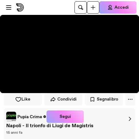
Vai al lettore
Passa al contenuto principale
Accedi
Like
Condividi
Segnalibro
Segui
Pupia Crime
Napoli - Il trionfo di Liugi de Magistris
15 anni fa