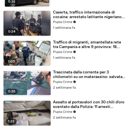
0:35
Caserta, traffico internazionale di
cocaina: arrestato latitante nigeriano
ricercato dal 2019 (28.07.26)
Pupia Crime
1 settimana fa
0:24
Traffico di migranti, smantellata rete
tra Campania e altre 9 province: 18
arresti (27.07.26)
Pupia Crime
1 settimana fa
1:03
Trascinata dalla corrente per 3
chilometri su un materassino: salvata
dalla Polizia (25.07.26)
Pupia Crime
2 settimane fa
0:25
Assalto al portavalori con 30 chili d'oro
sventato dalla Polizia: 11 arresti
(25.07.26)
Pupia Crime
2 settimane fa
1:22