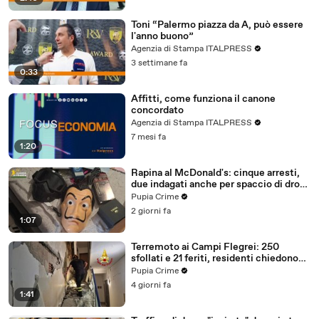
Toni “Palermo piazza da A, può essere
l'anno buono”
Agenzia di Stampa ITALPRESS
3 settimane fa
0:33
Affitti, come funziona il canone
concordato
Agenzia di Stampa ITALPRESS
7 mesi fa
1:20
Rapina al McDonald's: cinque arresti,
due indagati anche per spaccio di droga
(03.08.26)
Pupia Crime
2 giorni fa
1:07
Terremoto ai Campi Flegrei: 250
sfollati e 21 feriti, residenti chiedono
certezze sul futuro (01.08.26)
Pupia Crime
4 giorni fa
1:41