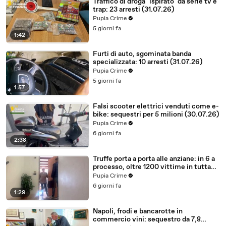
Traffico di droga "ispirato" da serie tv e
trap: 23 arresti (31.07.26)
Pupia Crime
5 giorni fa
1:42
Furti di auto, sgominata banda
specializzata: 10 arresti (31.07.26)
Pupia Crime
5 giorni fa
1:57
Falsi scooter elettrici venduti come e-
bike: sequestri per 5 milioni (30.07.26)
Pupia Crime
6 giorni fa
2:38
Truffe porta a porta alle anziane: in 6 a
processo, oltre 1200 vittime in tutta
Italia (30.07.26)
Pupia Crime
6 giorni fa
1:29
Napoli, frodi e bancarotte in
commercio vini: sequestro da 7,8