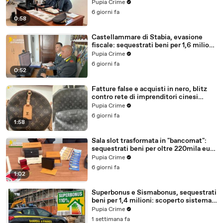
milioni (30.07.26)
Pupia Crime
6 giorni fa
0:58
Castellammare di Stabia, evasione
fiscale: sequestrati beni per 1,6 milioni
ad un consorzio navale (29.07.26)
Pupia Crime
6 giorni fa
0:52
Fatture false e acquisti in nero, blitz
contro rete di imprenditori cinesi
sequestri per 8,5 milioni (29.07.26)
Pupia Crime
6 giorni fa
1:58
Sala slot trasformata in "bancomat":
sequestrati beni per oltre 220mila euro
a due coniugi (29.07.26)
Pupia Crime
6 giorni fa
1:02
Superbonus e Sismabonus, sequestrati
beni per 1,4 milioni: scoperto sistema
con false abitazioni (29.07.26)
Pupia Crime
1 settimana fa