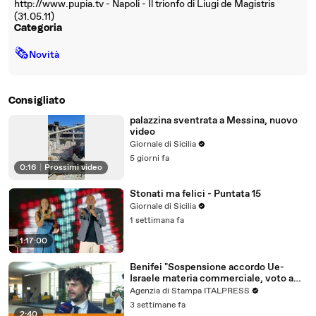
http://www.pupia.tv - Napoli - Il trionfo di Liugi de Magistris
(31.05.11)
Categoria
🗞
Novità
Consigliato
palazzina sventrata a Messina, nuovo
video
Giornale di Sicilia
5 giorni fa
0:16
|
Prossimi video
Stonati ma felici - Puntata 15
Giornale di Sicilia
1 settimana fa
1:17:00
Benifei "Sospensione accordo Ue-
Israele materia commerciale, voto a
maggioranza"
Agenzia di Stampa ITALPRESS
3 settimane fa
2:40