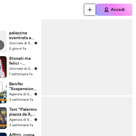
Accedi
palazzina
sventrata a
Messina,
Giornale di Sicilia
nuovo video
5 giorni fa
Stonati ma
felici -
Puntata 15
Giornale di Sicilia
1 settimana fa
Benifei
"Sospensione
accordo Ue-
Agenzia di Stampa ITALPRESS
Israele
3 settimane fa
materia
commerciale,
Toni “Palermo
voto a
piazza da A,
maggioranza"
può essere
Agenzia di Stampa ITALPRESS
l'anno buono”
3 settimane fa
Affitti, come