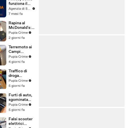
funziona il
canone
Agenzia di Stampa ITALPRESS
concordato
7 mesi fa
Rapina al
McDonald's:
cinque arresti,
Pupia Crime
due indagati
2 giorni fa
anche per
spaccio di
Terremoto ai
droga
Campi
(03.08.26)
Flegrei: 250
Pupia Crime
sfollati e 21
4 giorni fa
feriti,
residenti
Traffico di
chiedono
droga
certezze sul
"ispirato" da
Pupia Crime
futuro
serie tv e trap:
5 giorni fa
(01.08.26)
23 arresti
(31.07.26)
Furti di auto,
sgominata
banda
Pupia Crime
specializzata:
5 giorni fa
10 arresti
(31.07.26)
Falsi scooter
elettrici