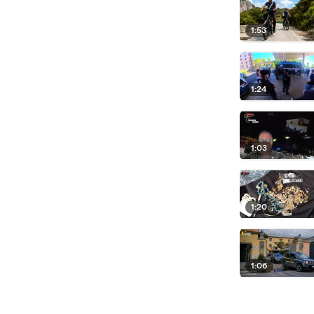
1:53
1:24
1:03
1:20
1:06