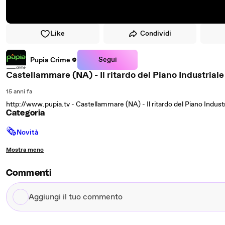
Like
Condividi
Segui
Pupia Crime
Castellammare (NA) - Il ritardo del Piano Industriale
15 anni fa
http://www.pupia.tv - Castellammare (NA) - Il ritardo del Piano Industri
Categoria
🗞
Novità
Mostra meno
Commenti
Aggiungi
il
tuo