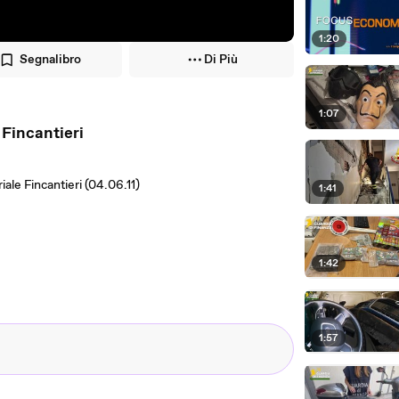
1:20
Segnalibro
Di Più
1:07
 Fincantieri
ale Fincantieri (04.06.11)
1:41
1:42
1:57