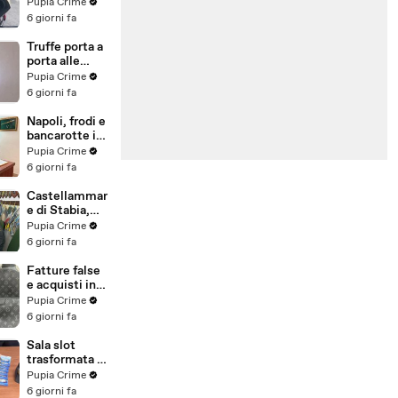
venduti come
Pupia Crime
e-bike:
6 giorni fa
sequestri per
5 milioni
Truffe porta a
(30.07.26)
porta alle
anziane: in 6 a
Pupia Crime
processo,
6 giorni fa
oltre 1200
vittime in
Napoli, frodi e
tutta Italia
bancarotte in
(30.07.26)
commercio
Pupia Crime
vini:
6 giorni fa
sequestro da
7,8 milioni
Castellammar
(30.07.26)
e di Stabia,
evasione
Pupia Crime
fiscale:
6 giorni fa
sequestrati
beni per 1,6
Fatture false
milioni ad un
e acquisti in
consorzio
nero, blitz
Pupia Crime
navale
contro rete di
6 giorni fa
(29.07.26)
imprenditori
cinesi
Sala slot
sequestri per
trasformata in
8,5 milioni
"bancomat":
Pupia Crime
(29.07.26)
sequestrati
6 giorni fa