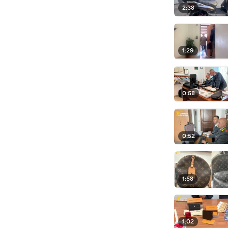
2:38
1:29
0:58
0:52
1:58
1:02