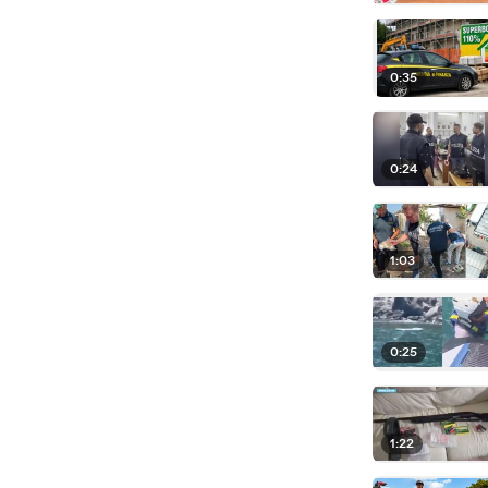
0:35
0:24
1:03
0:25
1:22