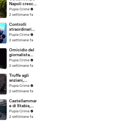
(25.07.26)
Napoli cresce
la "flotta
Pupia Crime
green": nuove
2 settimane fa
auto
elettriche e
Controlli
mezzi
straordinari
sostenibili
della Polizia a
Pupia Crime
anche sulle
Milano e
2 settimane fa
isole
Firenze: 9
(25.07.26)
arresti, 29
Omicidio del
denunce e
giornalista
oltre 7mila
Luca
Pupia Crime
persone
Esposito:
2 settimane fa
identificate
confessa il
(25.07.26)
killer, è un
Truffe agli
26enne
anziani,
tunisino
arrestato il
Pupia Crime
(25.07.26)
telefonista
2 settimane fa
della banda:
colpi anche ad
Castellammar
Aversa, oltre
e di Stabia,
300mila euro
l'ombra del
Pupia Crime
il bottino
clan
2 settimane fa
stimato
D'Alessandro
(24.07.26)
dietro
scommesse
illegali: 5