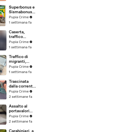
beni per oltre
220mila euro
Superbonus e
a due coniugi
Sismabonus,
(29.07.26)
sequestrati
Pupia Crime
beni per 1,4
1 settimana fa
milioni:
scoperto
Caserta,
sistema con
traffico
false
internazionale
Pupia Crime
abitazioni
di cocaina:
1 settimana fa
(29.07.26)
arrestato
latitante
Traffico di
nigeriano
migranti,
ricercato dal
smantellata
Pupia Crime
2019
rete tra
1 settimana fa
(28.07.26)
Campania e
altre 9
Trascinata
province: 18
dalla corrente
arresti
per 3
Pupia Crime
(27.07.26)
chilometri su
2 settimane fa
un
materassino:
Assalto al
salvata dalla
portavalori
Polizia
con 30 chili
Pupia Crime
(25.07.26)
d'oro sventato
2 settimane fa
dalla Polizia: 11
arresti
Carabinieri, a