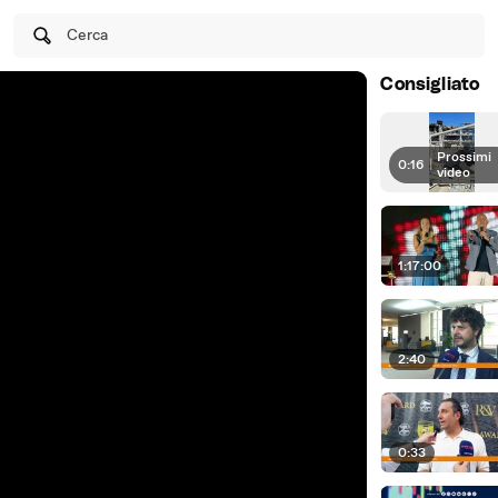
Cerca
Consigliato
Prossimi
0:16
|
video
1:17:00
2:40
0:33