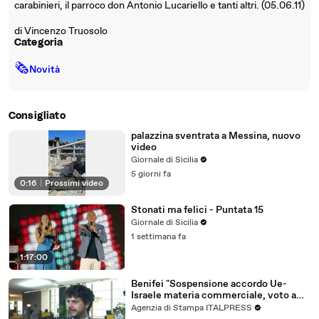
carabinieri, il parroco don Antonio Lucariello e tanti altri. (05.06.11)
di Vincenzo Truosolo
Categoria
🗞
Novità
Consigliato
palazzina sventrata a Messina, nuovo
video
Giornale di Sicilia
5 giorni fa
0:16
|
Prossimi video
Stonati ma felici - Puntata 15
Giornale di Sicilia
1 settimana fa
1:17:00
Benifei "Sospensione accordo Ue-
Israele materia commerciale, voto a
maggioranza"
Agenzia di Stampa ITALPRESS