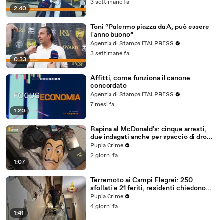
3 settimane fa
2:40
Toni “Palermo piazza da A, può essere
l'anno buono”
Agenzia di Stampa ITALPRESS
3 settimane fa
0:33
Affitti, come funziona il canone
concordato
Agenzia di Stampa ITALPRESS
7 mesi fa
1:20
Rapina al McDonald's: cinque arresti,
due indagati anche per spaccio di droga
(03.08.26)
Pupia Crime
2 giorni fa
1:07
Terremoto ai Campi Flegrei: 250
sfollati e 21 feriti, residenti chiedono
certezze sul futuro (01.08.26)
Pupia Crime
4 giorni fa
1:41