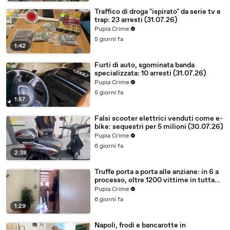
Traffico di droga "ispirato" da serie tv e
trap: 23 arresti (31.07.26)
Pupia Crime
5 giorni fa
1:42
Furti di auto, sgominata banda
specializzata: 10 arresti (31.07.26)
Pupia Crime
5 giorni fa
1:57
Falsi scooter elettrici venduti come e-
bike: sequestri per 5 milioni (30.07.26)
Pupia Crime
6 giorni fa
2:38
Truffe porta a porta alle anziane: in 6 a
processo, oltre 1200 vittime in tutta
Italia (30.07.26)
Pupia Crime
6 giorni fa
1:29
Napoli, frodi e bancarotte in