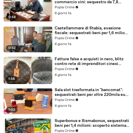
commercio vini: sequestro da 7,8
milioni (30.07.26)
Pupia Crime
6 giorni fa
0:58
Castellammare di Stabia, evasione
fiscale: sequestrati beni per 1,6 milioni
ad un consorzio navale (29.07.26)
Pupia Crime
6 giorni fa
0:52
Fatture false e acquisti in nero, blitz
contro rete di imprenditori cinesi
sequestri per 8,5 milioni (29.07.26)
Pupia Crime
6 giorni fa
1:58
Sala slot trasformata in "bancomat":
sequestrati beni per oltre 220mila euro
a due coniugi (29.07.26)
Pupia Crime
6 giorni fa
1:02
Superbonus e Sismabonus, sequestrati
beni per 1,4 milioni: scoperto sistema
con false abitazioni (29.07.26)
Pupia Crime