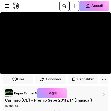
Vai al lettore
Passa al contenuto principale
Accedi
Like
Condividi
Segnalibro
Segui
Pupia Crime
Carinaro (CE) - Premio Sepe 2011 pt.1 (musical)
15 anni fa