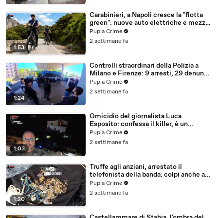
Carabinieri, a Napoli cresce la "flotta
green": nuove auto elettriche e mezzi
sostenibili anche sulle isole (25.07.26)
Pupia Crime
2 settimane fa
1:53
Controlli straordinari della Polizia a
Milano e Firenze: 9 arresti, 29 denunce
e oltre 7mila persone identificate
Pupia Crime
(25.07.26)
2 settimane fa
1:24
Omicidio del giornalista Luca
Esposito: confessa il killer, è un
26enne tunisino (25.07.26)
Pupia Crime
2 settimane fa
1:03
Truffe agli anziani, arrestato il
telefonista della banda: colpi anche ad
Aversa, oltre 300mila euro il bottino
Pupia Crime
stimato (24.07.26)
2 settimane fa
1:20
Castellammare di Stabia, l'ombra del