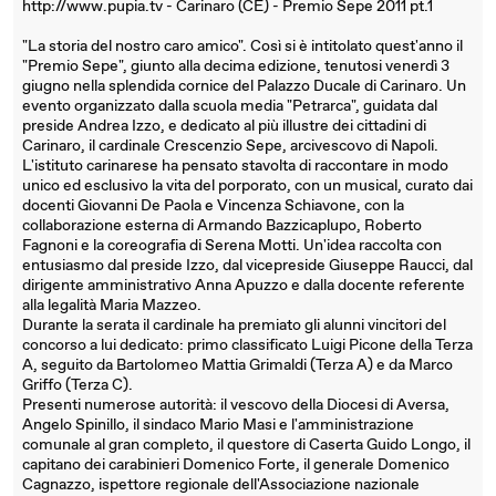
http://www.pupia.tv - Carinaro (CE) - Premio Sepe 2011 pt.1
"La storia del nostro caro amico". Così si è intitolato quest'anno il
"Premio Sepe", giunto alla decima edizione, tenutosi venerdì 3
giugno nella splendida cornice del Palazzo Ducale di Carinaro. Un
evento organizzato dalla scuola media "Petrarca", guidata dal
preside Andrea Izzo, e dedicato al più illustre dei cittadini di
Carinaro, il cardinale Crescenzio Sepe, arcivescovo di Napoli.
L'istituto carinarese ha pensato stavolta di raccontare in modo
unico ed esclusivo la vita del porporato, con un musical, curato dai
docenti Giovanni De Paola e Vincenza Schiavone, con la
collaborazione esterna di Armando Bazzicaplupo, Roberto
Fagnoni e la coreografia di Serena Motti. Un'idea raccolta con
entusiasmo dal preside Izzo, dal vicepreside Giuseppe Raucci, dal
dirigente amministrativo Anna Apuzzo e dalla docente referente
alla legalità Maria Mazzeo.
Durante la serata il cardinale ha premiato gli alunni vincitori del
concorso a lui dedicato: primo classificato Luigi Picone della Terza
A, seguito da Bartolomeo Mattia Grimaldi (Terza A) e da Marco
Griffo (Terza C).
Presenti numerose autorità: il vescovo della Diocesi di Aversa,
Angelo Spinillo, il sindaco Mario Masi e l'amministrazione
comunale al gran completo, il questore di Caserta Guido Longo, il
capitano dei carabinieri Domenico Forte, il generale Domenico
Cagnazzo, ispettore regionale dell'Associazione nazionale