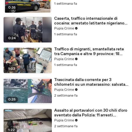
1 settimana fa
0:35
Caserta, traffico internazionale di
cocaina: arrestato latitante nigeriano
ricercato dal 2019 (28.07.26)
Pupia Crime
1 settimana fa
0:24
Traffico di migranti, smantellata rete
tra Campania e altre 9 province: 18
arresti (27.07.26)
Pupia Crime
1 settimana fa
1:03
Trascinata dalla corrente per 3
chilometri su un materassino: salvata
dalla Polizia (25.07.26)
Pupia Crime
2 settimane fa
0:25
Assalto al portavalori con 30 chili d'oro
sventato dalla Polizia: 11 arresti
(25.07.26)
Pupia Crime
2 settimane fa
1:22