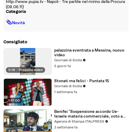
http://www.pupia.tv - Napoli - Tre partite nel mirino della Procura
(08.06.11)
Categoria
🗞
Novità
Consigliato
palazzina sventrata a Messina, nuovo
video
Giornale di Sicilia
5 giorni fa
0:16
|
Prossimi video
Stonati ma felici - Puntata 15
Giornale di Sicilia
1 settimana fa
1:17:00
Benifei "Sospensione accordo Ue-
Israele materia commerciale, voto a
maggioranza"
Agenzia di Stampa ITALPRESS
3 settimane fa
2:40