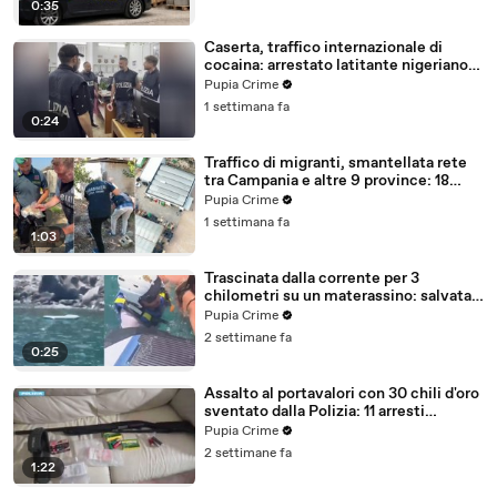
0:35
Caserta, traffico internazionale di
cocaina: arrestato latitante nigeriano
ricercato dal 2019 (28.07.26)
Pupia Crime
1 settimana fa
0:24
Traffico di migranti, smantellata rete
tra Campania e altre 9 province: 18
arresti (27.07.26)
Pupia Crime
1 settimana fa
1:03
Trascinata dalla corrente per 3
chilometri su un materassino: salvata
dalla Polizia (25.07.26)
Pupia Crime
2 settimane fa
0:25
Assalto al portavalori con 30 chili d'oro
sventato dalla Polizia: 11 arresti
(25.07.26)
Pupia Crime
2 settimane fa
1:22