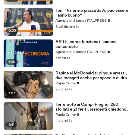
Toni “Palermo piazza da A, può essere
l'anno buono”
Agenzia di Stampa ITALPRESS
3 settimane fa
0:33
Affitti, come funziona il canone
concordato
Agenzia di Stampa ITALPRESS
7 mesi fa
1:20
Rapina al McDonald's: cinque arresti,
due indagati anche per spaccio di droga
(03.08.26)
Pupia Crime
2 giorni fa
1:07
Terremoto ai Campi Flegrei: 250
sfollati e 21 feriti, residenti chiedono
certezze sul futuro (01.08.26)
Pupia Crime
4 giorni fa
1:41