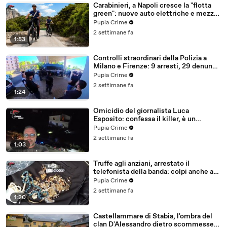
Carabinieri, a Napoli cresce la "flotta
green": nuove auto elettriche e mezzi
sostenibili anche sulle isole (25.07.26)
Pupia Crime
2 settimane fa
1:53
Controlli straordinari della Polizia a
Milano e Firenze: 9 arresti, 29 denunce
e oltre 7mila persone identificate
Pupia Crime
(25.07.26)
2 settimane fa
1:24
Omicidio del giornalista Luca
Esposito: confessa il killer, è un
26enne tunisino (25.07.26)
Pupia Crime
2 settimane fa
1:03
Truffe agli anziani, arrestato il
telefonista della banda: colpi anche ad
Aversa, oltre 300mila euro il bottino
Pupia Crime
stimato (24.07.26)
2 settimane fa
1:20
Castellammare di Stabia, l'ombra del
clan D'Alessandro dietro scommesse