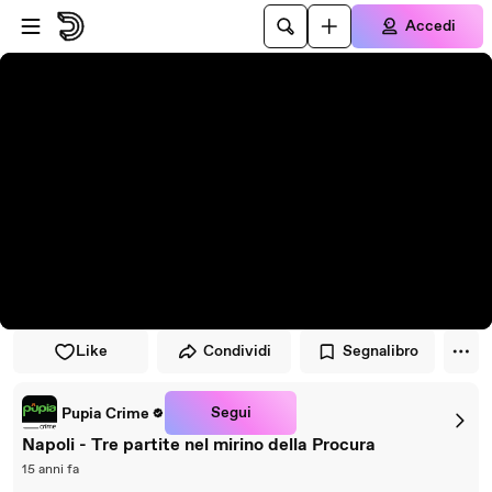
Vai al lettore
Passa al contenuto principale
Accedi
Like
Condividi
Segnalibro
Segui
Pupia Crime
Napoli - Tre partite nel mirino della Procura
15 anni fa