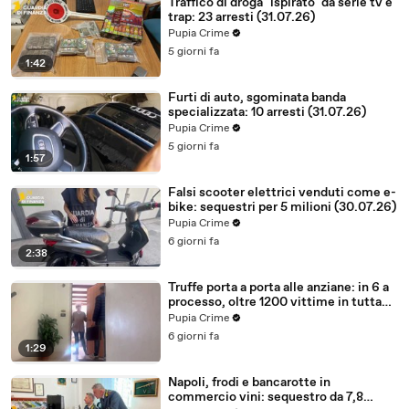
Traffico di droga "ispirato" da serie tv e
trap: 23 arresti (31.07.26)
Pupia Crime
5 giorni fa
1:42
Furti di auto, sgominata banda
specializzata: 10 arresti (31.07.26)
Pupia Crime
5 giorni fa
1:57
Falsi scooter elettrici venduti come e-
bike: sequestri per 5 milioni (30.07.26)
Pupia Crime
6 giorni fa
2:38
Truffe porta a porta alle anziane: in 6 a
processo, oltre 1200 vittime in tutta
Italia (30.07.26)
Pupia Crime
6 giorni fa
1:29
Napoli, frodi e bancarotte in
commercio vini: sequestro da 7,8