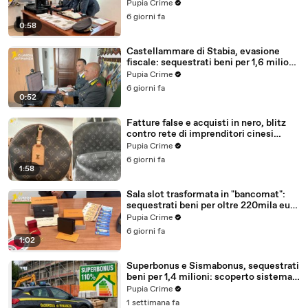
milioni (30.07.26)
Pupia Crime
6 giorni fa
0:58
Castellammare di Stabia, evasione
fiscale: sequestrati beni per 1,6 milioni
ad un consorzio navale (29.07.26)
Pupia Crime
6 giorni fa
0:52
Fatture false e acquisti in nero, blitz
contro rete di imprenditori cinesi
sequestri per 8,5 milioni (29.07.26)
Pupia Crime
6 giorni fa
1:58
Sala slot trasformata in "bancomat":
sequestrati beni per oltre 220mila euro
a due coniugi (29.07.26)
Pupia Crime
6 giorni fa
1:02
Superbonus e Sismabonus, sequestrati
beni per 1,4 milioni: scoperto sistema
con false abitazioni (29.07.26)
Pupia Crime
1 settimana fa