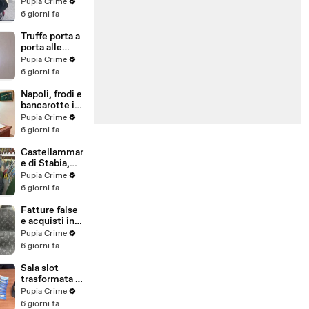
venduti come
Pupia Crime
e-bike:
6 giorni fa
sequestri per
5 milioni
Truffe porta a
(30.07.26)
porta alle
anziane: in 6 a
Pupia Crime
processo,
6 giorni fa
oltre 1200
vittime in
Napoli, frodi e
tutta Italia
bancarotte in
(30.07.26)
commercio
Pupia Crime
vini:
6 giorni fa
sequestro da
7,8 milioni
Castellammar
(30.07.26)
e di Stabia,
evasione
Pupia Crime
fiscale:
6 giorni fa
sequestrati
beni per 1,6
Fatture false
milioni ad un
e acquisti in
consorzio
nero, blitz
Pupia Crime
navale
contro rete di
6 giorni fa
(29.07.26)
imprenditori
cinesi
Sala slot
sequestri per
trasformata in
8,5 milioni
"bancomat":
Pupia Crime
(29.07.26)
sequestrati
6 giorni fa