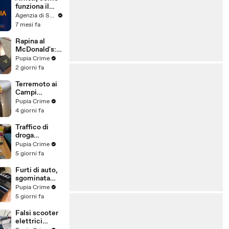
funziona il
canone
Agenzia di Stampa ITALPRESS
concordato
7 mesi fa
Rapina al
McDonald's:
cinque arresti,
Pupia Crime
due indagati
2 giorni fa
anche per
spaccio di
Terremoto ai
droga
Campi
(03.08.26)
Flegrei: 250
Pupia Crime
sfollati e 21
4 giorni fa
feriti,
residenti
Traffico di
chiedono
droga
certezze sul
"ispirato" da
Pupia Crime
futuro
serie tv e trap:
5 giorni fa
(01.08.26)
23 arresti
(31.07.26)
Furti di auto,
sgominata
banda
Pupia Crime
specializzata:
5 giorni fa
10 arresti
(31.07.26)
Falsi scooter
elettrici