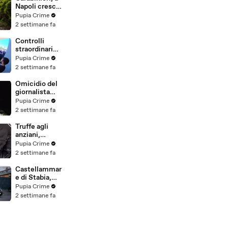
(25.07.26)
Napoli cresce
la "flotta
Pupia Crime
green": nuove
2 settimane fa
auto
elettriche e
Controlli
mezzi
straordinari
sostenibili
della Polizia a
Pupia Crime
anche sulle
Milano e
2 settimane fa
isole
Firenze: 9
(25.07.26)
arresti, 29
Omicidio del
denunce e
giornalista
oltre 7mila
Luca
Pupia Crime
persone
Esposito:
2 settimane fa
identificate
confessa il
(25.07.26)
killer, è un
Truffe agli
26enne
anziani,
tunisino
arrestato il
Pupia Crime
(25.07.26)
telefonista
2 settimane fa
della banda:
colpi anche ad
Castellammar
Aversa, oltre
e di Stabia,
300mila euro
l'ombra del
Pupia Crime
il bottino
clan
2 settimane fa
stimato
D'Alessandro
(24.07.26)
dietro
scommesse
illegali: 5