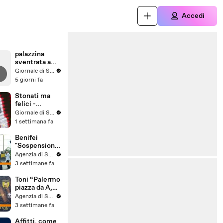
Accedi
palazzina
sventrata a
Messina,
Giornale di Sicilia
nuovo video
5 giorni fa
Stonati ma
felici -
Puntata 15
Giornale di Sicilia
1 settimana fa
Benifei
"Sospensione
accordo Ue-
Agenzia di Stampa ITALPRESS
Israele
3 settimane fa
materia
commerciale,
Toni “Palermo
voto a
piazza da A,
maggioranza"
può essere
Agenzia di Stampa ITALPRESS
l'anno buono”
3 settimane fa
Affitti, come