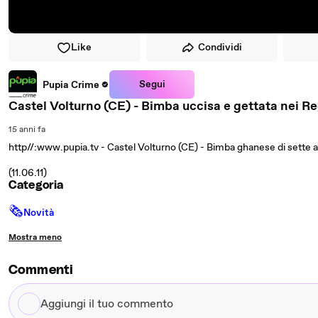
Like
Condividi
Segui
Pupia Crime
Castel Volturno (CE) - Bimba uccisa e gettata nei Re
15 anni fa
http//:www.pupia.tv - Castel Volturno (CE) - Bimba ghanese di sette a
(11.06.11)
Categoria
🗞
Novità
Mostra meno
Commenti
Aggiungi