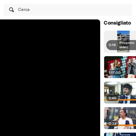
Cerca
Consigliato
Prossimi
0:16
|
video
1:17:00
2:40
0:33