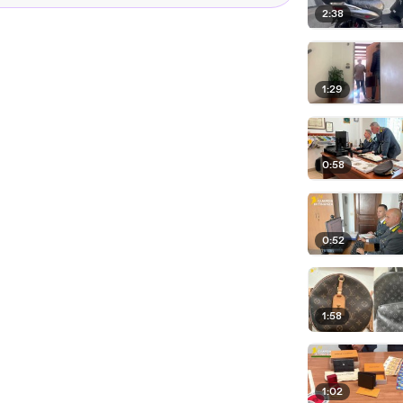
2:38
1:29
0:58
0:52
1:58
1:02