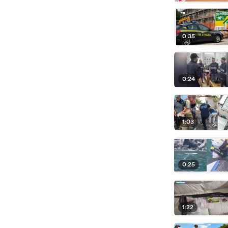
0:35
0:24
1:03
0:25
1:22