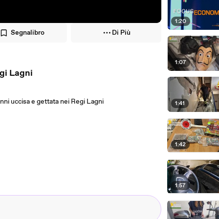
1:20
Segnalibro
Di Più
1:07
gi Lagni
nni uccisa e gettata nei Regi Lagni
1:41
1:42
1:57