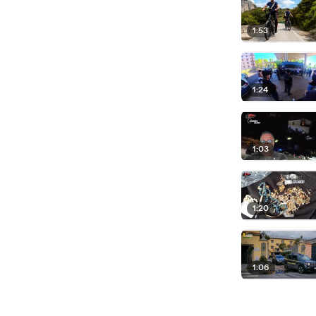
1:53
1:24
1:03
1:20
1:06