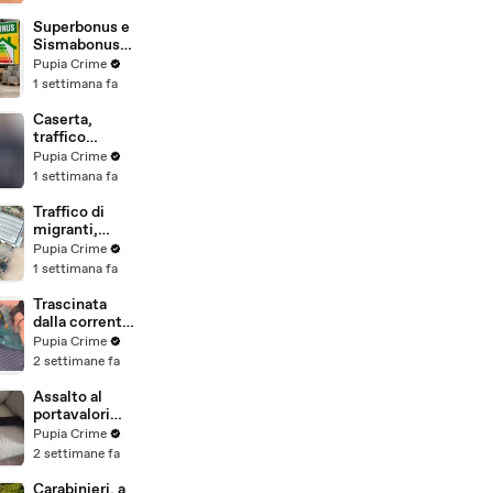
beni per oltre
220mila euro
Superbonus e
a due coniugi
Sismabonus,
(29.07.26)
sequestrati
Pupia Crime
beni per 1,4
1 settimana fa
milioni:
scoperto
Caserta,
sistema con
traffico
false
internazionale
Pupia Crime
abitazioni
di cocaina:
1 settimana fa
(29.07.26)
arrestato
latitante
Traffico di
nigeriano
migranti,
ricercato dal
smantellata
Pupia Crime
2019
rete tra
1 settimana fa
(28.07.26)
Campania e
altre 9
Trascinata
province: 18
dalla corrente
arresti
per 3
Pupia Crime
(27.07.26)
chilometri su
2 settimane fa
un
materassino:
Assalto al
salvata dalla
portavalori
Polizia
con 30 chili
Pupia Crime
(25.07.26)
d'oro sventato
2 settimane fa
dalla Polizia: 11
arresti
Carabinieri, a