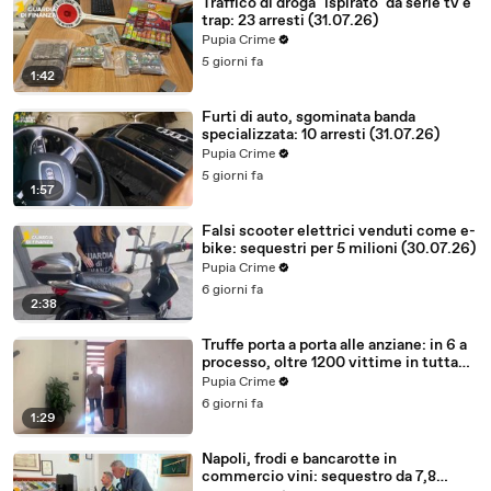
Traffico di droga "ispirato" da serie tv e
trap: 23 arresti (31.07.26)
Pupia Crime
5 giorni fa
1:42
Furti di auto, sgominata banda
specializzata: 10 arresti (31.07.26)
Pupia Crime
5 giorni fa
1:57
Falsi scooter elettrici venduti come e-
bike: sequestri per 5 milioni (30.07.26)
Pupia Crime
6 giorni fa
2:38
Truffe porta a porta alle anziane: in 6 a
processo, oltre 1200 vittime in tutta
Italia (30.07.26)
Pupia Crime
6 giorni fa
1:29
Napoli, frodi e bancarotte in
commercio vini: sequestro da 7,8