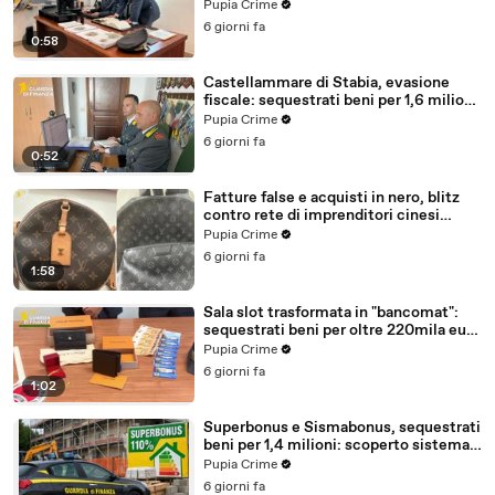
milioni (30.07.26)
Pupia Crime
6 giorni fa
0:58
Castellammare di Stabia, evasione
fiscale: sequestrati beni per 1,6 milioni
ad un consorzio navale (29.07.26)
Pupia Crime
6 giorni fa
0:52
Fatture false e acquisti in nero, blitz
contro rete di imprenditori cinesi
sequestri per 8,5 milioni (29.07.26)
Pupia Crime
6 giorni fa
1:58
Sala slot trasformata in "bancomat":
sequestrati beni per oltre 220mila euro
a due coniugi (29.07.26)
Pupia Crime
6 giorni fa
1:02
Superbonus e Sismabonus, sequestrati
beni per 1,4 milioni: scoperto sistema
con false abitazioni (29.07.26)
Pupia Crime
6 giorni fa