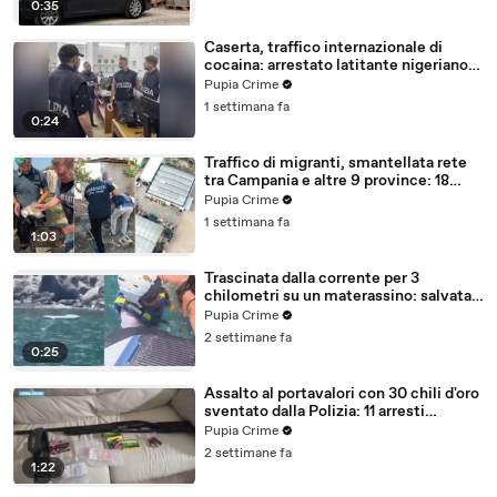
0:35
Caserta, traffico internazionale di
cocaina: arrestato latitante nigeriano
ricercato dal 2019 (28.07.26)
Pupia Crime
1 settimana fa
0:24
Traffico di migranti, smantellata rete
tra Campania e altre 9 province: 18
arresti (27.07.26)
Pupia Crime
1 settimana fa
1:03
Trascinata dalla corrente per 3
chilometri su un materassino: salvata
dalla Polizia (25.07.26)
Pupia Crime
2 settimane fa
0:25
Assalto al portavalori con 30 chili d'oro
sventato dalla Polizia: 11 arresti
(25.07.26)
Pupia Crime
2 settimane fa
1:22