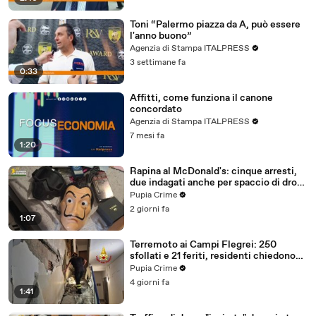
Toni “Palermo piazza da A, può essere
l'anno buono”
Agenzia di Stampa ITALPRESS
3 settimane fa
0:33
Affitti, come funziona il canone
concordato
Agenzia di Stampa ITALPRESS
7 mesi fa
1:20
Rapina al McDonald's: cinque arresti,
due indagati anche per spaccio di droga
(03.08.26)
Pupia Crime
2 giorni fa
1:07
Terremoto ai Campi Flegrei: 250
sfollati e 21 feriti, residenti chiedono
certezze sul futuro (01.08.26)
Pupia Crime
4 giorni fa
1:41