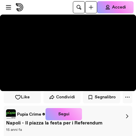
Vai al lettore
Passa al contenuto principale
Accedi
Like
Condividi
Segnalibro
Segui
Pupia Crime
Napoli - Il piazza la festa per i Referendum
15 anni fa