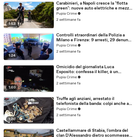
Carabinieri, a Napoli cresce la "flotta
green": nuove auto elettriche e mezzi
sostenibili anche sulle isole (25.07.26)
Pupia Crime
2 settimane fa
1:53
Controlli straordinari della Polizia a
Milano e Firenze: 9 arresti, 29 denunce
e oltre 7mila persone identificate
Pupia Crime
(25.07.26)
2 settimane fa
1:24
Omicidio del giornalista Luca
Esposito: confessa il killer, è un
26enne tunisino (25.07.26)
Pupia Crime
2 settimane fa
1:03
Truffe agli anziani, arrestato il
telefonista della banda: colpi anche ad
Aversa, oltre 300mila euro il bottino
Pupia Crime
stimato (24.07.26)
2 settimane fa
1:20
Castellammare di Stabia, l'ombra del
clan D'Alessandro dietro scommesse