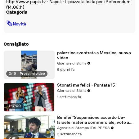
http://www.pupia.tv - Napoli - Il piazza la festa per i Referendum
(14.06.11)
Categoria
🗞
Novità
Consigliato
palazzina sventrata a Messina, nuovo
video
Giornale di Sicilia
5 giorni fa
0:16
|
Prossimi video
Stonati ma felici - Puntata 15
Giornale di Sicilia
1 settimana fa
1:17:00
Benifei "Sospensione accordo Ue-
Israele materia commerciale, voto a
maggioranza"
Agenzia di Stampa ITALPRESS
3 settimane fa
2:40