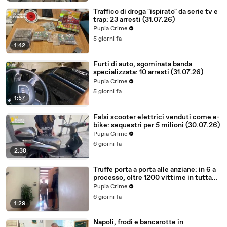
Traffico di droga "ispirato" da serie tv e
trap: 23 arresti (31.07.26)
Pupia Crime
5 giorni fa
1:42
Furti di auto, sgominata banda
specializzata: 10 arresti (31.07.26)
Pupia Crime
5 giorni fa
1:57
Falsi scooter elettrici venduti come e-
bike: sequestri per 5 milioni (30.07.26)
Pupia Crime
6 giorni fa
2:38
Truffe porta a porta alle anziane: in 6 a
processo, oltre 1200 vittime in tutta
Italia (30.07.26)
Pupia Crime
6 giorni fa
1:29
Napoli, frodi e bancarotte in