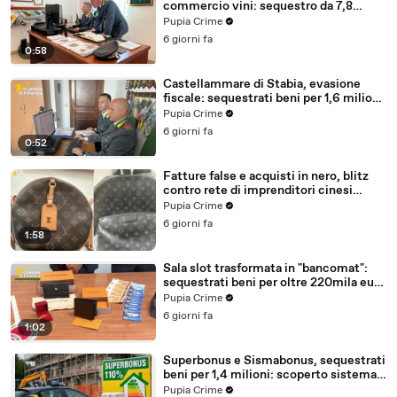
commercio vini: sequestro da 7,8
milioni (30.07.26)
Pupia Crime
6 giorni fa
0:58
Castellammare di Stabia, evasione
fiscale: sequestrati beni per 1,6 milioni
ad un consorzio navale (29.07.26)
Pupia Crime
6 giorni fa
0:52
Fatture false e acquisti in nero, blitz
contro rete di imprenditori cinesi
sequestri per 8,5 milioni (29.07.26)
Pupia Crime
6 giorni fa
1:58
Sala slot trasformata in "bancomat":
sequestrati beni per oltre 220mila euro
a due coniugi (29.07.26)
Pupia Crime
6 giorni fa
1:02
Superbonus e Sismabonus, sequestrati
beni per 1,4 milioni: scoperto sistema
con false abitazioni (29.07.26)
Pupia Crime