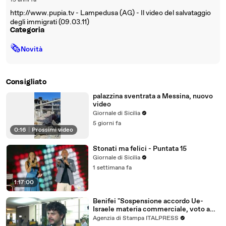
15 anni fa
http://www.pupia.tv - Lampedusa (AG) - Il video del salvataggio
degli immigrati (09.03.11)
Categoria
🗞
Novità
Consigliato
palazzina sventrata a Messina, nuovo
video
Giornale di Sicilia
5 giorni fa
0:16
|
Prossimi video
Stonati ma felici - Puntata 15
Giornale di Sicilia
1 settimana fa
1:17:00
Benifei "Sospensione accordo Ue-
Israele materia commerciale, voto a
maggioranza"
Agenzia di Stampa ITALPRESS