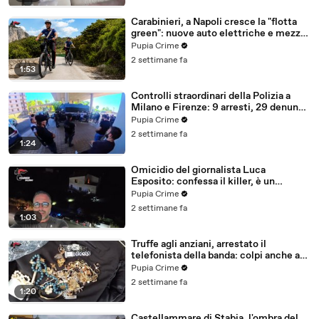
Carabinieri, a Napoli cresce la "flotta
green": nuove auto elettriche e mezzi
sostenibili anche sulle isole (25.07.26)
Pupia Crime
2 settimane fa
1:53
Controlli straordinari della Polizia a
Milano e Firenze: 9 arresti, 29 denunce
e oltre 7mila persone identificate
Pupia Crime
(25.07.26)
2 settimane fa
1:24
Omicidio del giornalista Luca
Esposito: confessa il killer, è un
26enne tunisino (25.07.26)
Pupia Crime
2 settimane fa
1:03
Truffe agli anziani, arrestato il
telefonista della banda: colpi anche ad
Aversa, oltre 300mila euro il bottino
Pupia Crime
stimato (24.07.26)
2 settimane fa
1:20
Castellammare di Stabia, l'ombra del