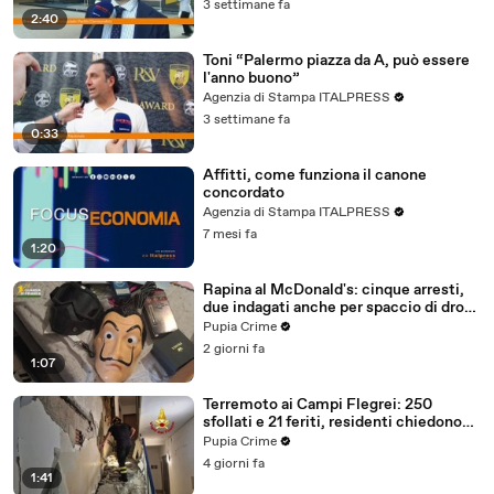
3 settimane fa
2:40
Toni “Palermo piazza da A, può essere
l'anno buono”
Agenzia di Stampa ITALPRESS
3 settimane fa
0:33
Affitti, come funziona il canone
concordato
Agenzia di Stampa ITALPRESS
7 mesi fa
1:20
Rapina al McDonald's: cinque arresti,
due indagati anche per spaccio di droga
(03.08.26)
Pupia Crime
2 giorni fa
1:07
Terremoto ai Campi Flegrei: 250
sfollati e 21 feriti, residenti chiedono
certezze sul futuro (01.08.26)
Pupia Crime
4 giorni fa
1:41