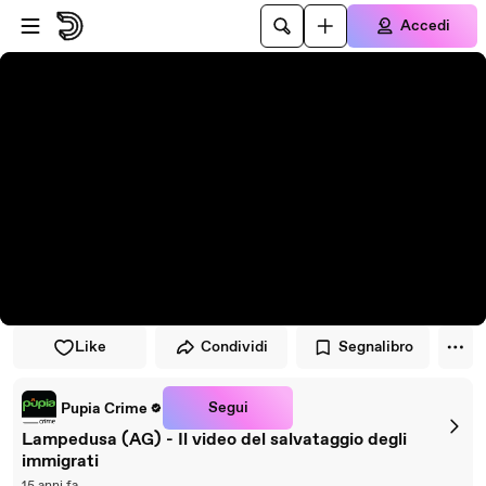
Vai al lettore
Passa al contenuto principale
Accedi
Like
Condividi
Segnalibro
Segui
Pupia Crime
Lampedusa (AG) - Il video del salvataggio degli
immigrati