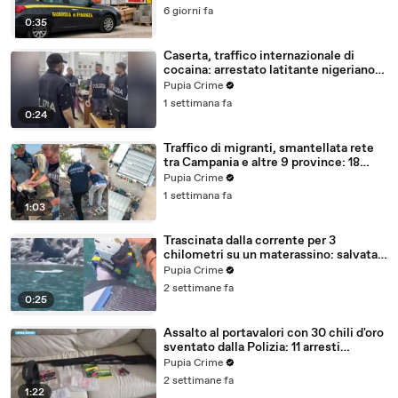
6 giorni fa
0:35
Caserta, traffico internazionale di
cocaina: arrestato latitante nigeriano
ricercato dal 2019 (28.07.26)
Pupia Crime
1 settimana fa
0:24
Traffico di migranti, smantellata rete
tra Campania e altre 9 province: 18
arresti (27.07.26)
Pupia Crime
1 settimana fa
1:03
Trascinata dalla corrente per 3
chilometri su un materassino: salvata
dalla Polizia (25.07.26)
Pupia Crime
2 settimane fa
0:25
Assalto al portavalori con 30 chili d'oro
sventato dalla Polizia: 11 arresti
(25.07.26)
Pupia Crime
2 settimane fa
1:22