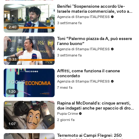
Benifei "Sospensione accordo Ue-
Israele materia commerciale, voto a
maggioranza"
Agenzia di Stampa ITALPRESS
3 settimane fa
2:40
Toni “Palermo piazza da A, può essere
l'anno buono”
Agenzia di Stampa ITALPRESS
3 settimane fa
0:33
Affitti, come funziona il canone
concordato
Agenzia di Stampa ITALPRESS
7 mesi fa
1:20
Rapina al McDonald's: cinque arresti,
due indagati anche per spaccio di droga
(03.08.26)
Pupia Crime
2 giorni fa
1:07
Terremoto ai Campi Flegrei: 250