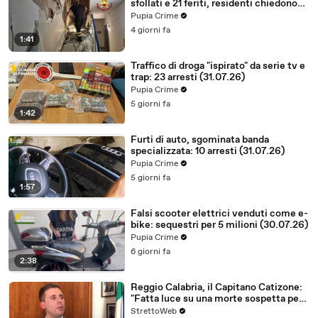
sfollati e 21 feriti, residenti chiedono
certezze sul futuro (01.08.26)
Pupia Crime
4 giorni fa
1:41
Traffico di droga "ispirato" da serie tv e
trap: 23 arresti (31.07.26)
Pupia Crime
5 giorni fa
1:42
Furti di auto, sgominata banda
specializzata: 10 arresti (31.07.26)
Pupia Crime
5 giorni fa
1:57
Falsi scooter elettrici venduti come e-
bike: sequestri per 5 milioni (30.07.26)
Pupia Crime
6 giorni fa
2:38
Reggio Calabria, il Capitano Catizone:
"Fatta luce su una morte sospetta per
presunte cause naturali"
StrettoWeb