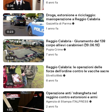
6 anni fa
0:36
Droga, estorsione e riciclaggio:
maxioperazione a Reggio Calabria
Gazzetta di Parma
1 anno fa
0:23
Reggio Calabria - Giuramento del 138
corpo allievi carabinieri (19.06.19)
Pupia Crime
7 anni fa
0:54
Reggio Calabria: le operazioni delle
forze dell'ordine contro le vacche sacre
StrettoWeb
6 anni fa
3:13
Operazione anti 'ndrangheta nel
reggino contro estorsioni e armi
Agenzia di Stampa ITALPRESS
2 anni fa
1:02