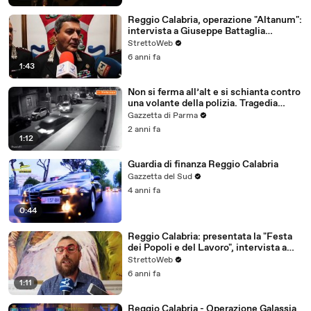
Reggio Calabria, operazione "Altanum":
intervista a Giuseppe Battaglia
comandante provinciale dei Carabinieri
StrettoWeb
6 anni fa
1:43
Non si ferma all’alt e si schianta contro
una volante della polizia. Tragedia
sfiorata a Reggio Calabria - Video
Gazzetta di Parma
2 anni fa
1:12
Guardia di finanza Reggio Calabria
Gazzetta del Sud
4 anni fa
0:44
Reggio Calabria: presentata la "Festa
dei Popoli e del Lavoro", intervista a
Davide Grilletto Presidente Arci
StrettoWeb
Reggio Calabria
6 anni fa
1:11
Reggio Calabria - Operazione Galassia