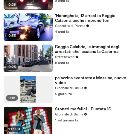
8 anni fa
0:38
'Ndrangheta, 12 arresti a Reggio
Calabria: anche imprenditori
Gazzetta di Parma
4 anni fa
0:55
Reggio Calabria, le immagini degli
arrestati che lasciano la Caserma
StrettoWeb
6 anni fa
0:25
palazzina sventrata a Messina, nuovo
video
Giornale di Sicilia
5 giorni fa
0:16
Stonati ma felici - Puntata 15
Giornale di Sicilia
1 settimana fa
1:17:00