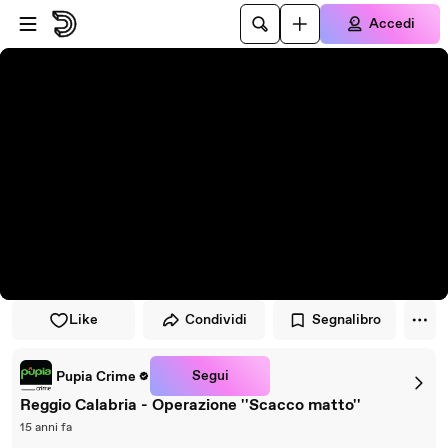
Vai al lettore
Passa al contenuto principale
Accedi
Like
Condividi
Segnalibro
Segui
Pupia Crime
Reggio Calabria - Operazione ''Scacco matto''
15 anni fa