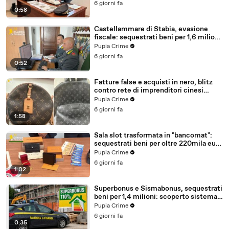
6 giorni fa
0:58
Castellammare di Stabia, evasione
fiscale: sequestrati beni per 1,6 milioni
ad un consorzio navale (29.07.26)
Pupia Crime
6 giorni fa
0:52
Fatture false e acquisti in nero, blitz
contro rete di imprenditori cinesi
sequestri per 8,5 milioni (29.07.26)
Pupia Crime
6 giorni fa
1:58
Sala slot trasformata in "bancomat":
sequestrati beni per oltre 220mila euro
a due coniugi (29.07.26)
Pupia Crime
6 giorni fa
1:02
Superbonus e Sismabonus, sequestrati
beni per 1,4 milioni: scoperto sistema
con false abitazioni (29.07.26)
Pupia Crime
6 giorni fa
0:35