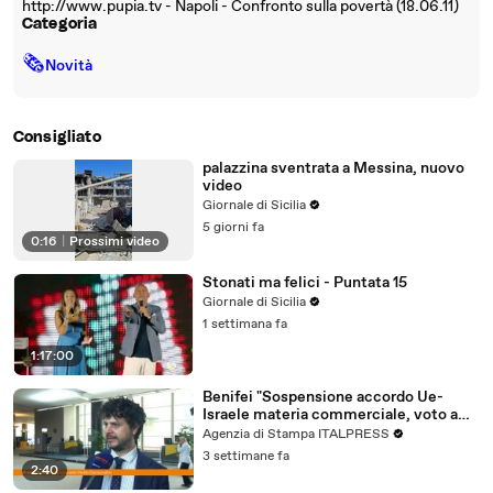
http://www.pupia.tv - Napoli - Confronto sulla povertà (18.06.11)
Categoria
🗞
Novità
Consigliato
palazzina sventrata a Messina, nuovo
video
Giornale di Sicilia
5 giorni fa
0:16
|
Prossimi video
Stonati ma felici - Puntata 15
Giornale di Sicilia
1 settimana fa
1:17:00
Benifei "Sospensione accordo Ue-
Israele materia commerciale, voto a
maggioranza"
Agenzia di Stampa ITALPRESS
3 settimane fa
2:40