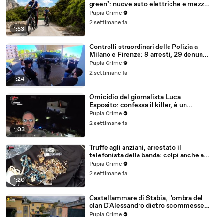
green": nuove auto elettriche e mezzi
sostenibili anche sulle isole (25.07.26)
Pupia Crime
2 settimane fa
1:53
Controlli straordinari della Polizia a
Milano e Firenze: 9 arresti, 29 denunce
e oltre 7mila persone identificate
Pupia Crime
(25.07.26)
2 settimane fa
1:24
Omicidio del giornalista Luca
Esposito: confessa il killer, è un
26enne tunisino (25.07.26)
Pupia Crime
2 settimane fa
1:03
Truffe agli anziani, arrestato il
telefonista della banda: colpi anche ad
Aversa, oltre 300mila euro il bottino
Pupia Crime
stimato (24.07.26)
2 settimane fa
1:20
Castellammare di Stabia, l'ombra del
clan D'Alessandro dietro scommesse
illegali: 5 arresti (24.07.26)
Pupia Crime