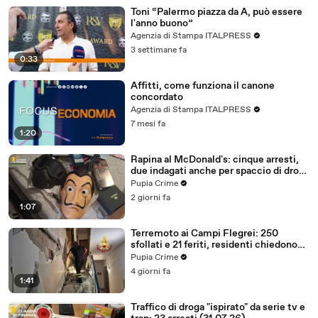
Toni “Palermo piazza da A, può essere
l'anno buono”
Agenzia di Stampa ITALPRESS
3 settimane fa
0:33
Affitti, come funziona il canone
concordato
Agenzia di Stampa ITALPRESS
7 mesi fa
1:20
Rapina al McDonald's: cinque arresti,
due indagati anche per spaccio di droga
(03.08.26)
Pupia Crime
2 giorni fa
1:07
Terremoto ai Campi Flegrei: 250
sfollati e 21 feriti, residenti chiedono
certezze sul futuro (01.08.26)
Pupia Crime
4 giorni fa
1:41
Traffico di droga "ispirato" da serie tv e