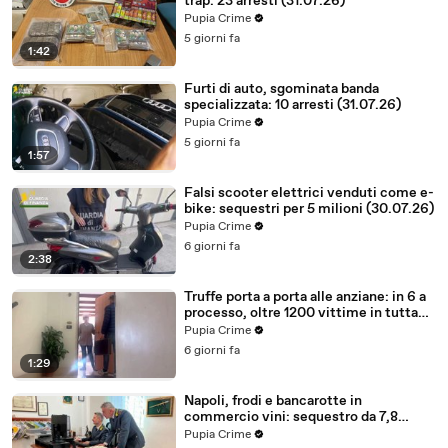
trap: 23 arresti (31.07.26)
Pupia Crime
5 giorni fa
1:42
Furti di auto, sgominata banda
specializzata: 10 arresti (31.07.26)
Pupia Crime
5 giorni fa
1:57
Falsi scooter elettrici venduti come e-
bike: sequestri per 5 milioni (30.07.26)
Pupia Crime
6 giorni fa
2:38
Truffe porta a porta alle anziane: in 6 a
processo, oltre 1200 vittime in tutta
Italia (30.07.26)
Pupia Crime
6 giorni fa
1:29
Napoli, frodi e bancarotte in
commercio vini: sequestro da 7,8
milioni (30.07.26)
Pupia Crime