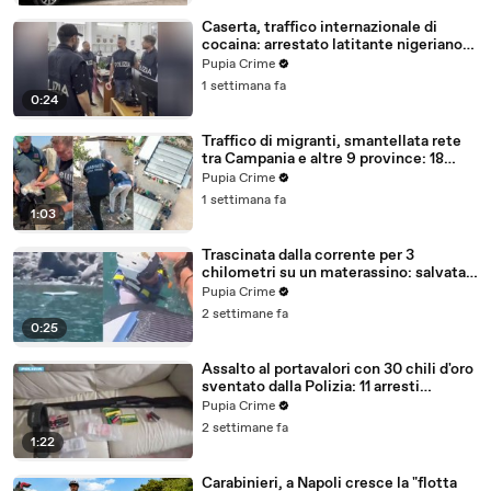
Caserta, traffico internazionale di
cocaina: arrestato latitante nigeriano
ricercato dal 2019 (28.07.26)
Pupia Crime
1 settimana fa
0:24
Traffico di migranti, smantellata rete
tra Campania e altre 9 province: 18
arresti (27.07.26)
Pupia Crime
1 settimana fa
1:03
Trascinata dalla corrente per 3
chilometri su un materassino: salvata
dalla Polizia (25.07.26)
Pupia Crime
2 settimane fa
0:25
Assalto al portavalori con 30 chili d'oro
sventato dalla Polizia: 11 arresti
(25.07.26)
Pupia Crime
2 settimane fa
1:22
Carabinieri, a Napoli cresce la "flotta