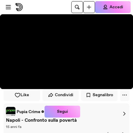
Vai al lettore
Passa al contenuto principale
Accedi
Like
Condividi
Segnalibro
Segui
Pupia Crime
Napoli - Confronto sulla povertà
15 anni fa