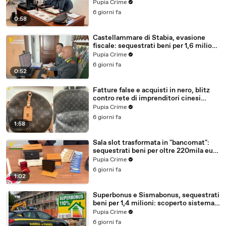
milioni (30.07.26)
Pupia Crime
6 giorni fa
0:58
Castellammare di Stabia, evasione
fiscale: sequestrati beni per 1,6 milioni
ad un consorzio navale (29.07.26)
Pupia Crime
6 giorni fa
0:52
Fatture false e acquisti in nero, blitz
contro rete di imprenditori cinesi
sequestri per 8,5 milioni (29.07.26)
Pupia Crime
6 giorni fa
1:58
Sala slot trasformata in "bancomat":
sequestrati beni per oltre 220mila euro
a due coniugi (29.07.26)
Pupia Crime
6 giorni fa
1:02
Superbonus e Sismabonus, sequestrati
beni per 1,4 milioni: scoperto sistema
con false abitazioni (29.07.26)
Pupia Crime
6 giorni fa