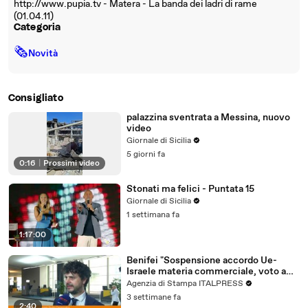
http://www.pupia.tv - Matera - La banda dei ladri di rame
(01.04.11)
Categoria
🗞
Novità
Consigliato
palazzina sventrata a Messina, nuovo
video
Giornale di Sicilia
5 giorni fa
0:16
|
Prossimi video
Stonati ma felici - Puntata 15
Giornale di Sicilia
1 settimana fa
1:17:00
Benifei "Sospensione accordo Ue-
Israele materia commerciale, voto a
maggioranza"
Agenzia di Stampa ITALPRESS
3 settimane fa
2:40