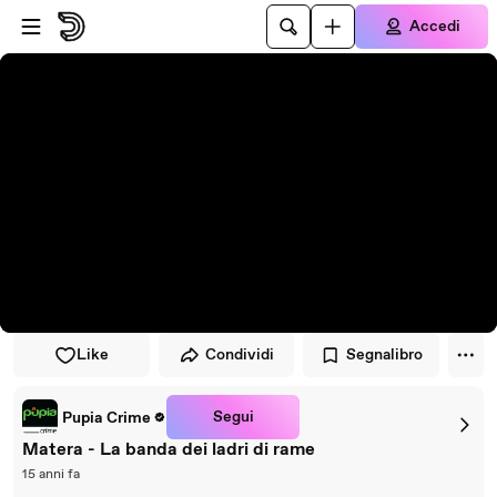
Vai al lettore
Passa al contenuto principale
Accedi
Like
Condividi
Segnalibro
Segui
Pupia Crime
Matera - La banda dei ladri di rame
15 anni fa