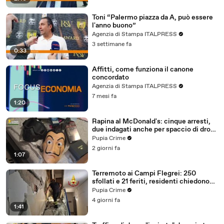
Toni “Palermo piazza da A, può essere
l'anno buono”
Agenzia di Stampa ITALPRESS
3 settimane fa
0:33
Affitti, come funziona il canone
concordato
Agenzia di Stampa ITALPRESS
7 mesi fa
1:20
Rapina al McDonald's: cinque arresti,
due indagati anche per spaccio di droga
(03.08.26)
Pupia Crime
2 giorni fa
1:07
Terremoto ai Campi Flegrei: 250
sfollati e 21 feriti, residenti chiedono
certezze sul futuro (01.08.26)
Pupia Crime
4 giorni fa
1:41