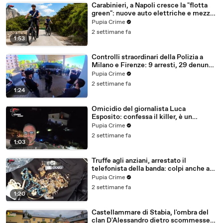
Carabinieri, a Napoli cresce la "flotta
green": nuove auto elettriche e mezzi
sostenibili anche sulle isole (25.07.26)
Pupia Crime
2 settimane fa
1:53
Controlli straordinari della Polizia a
Milano e Firenze: 9 arresti, 29 denunce
e oltre 7mila persone identificate
Pupia Crime
(25.07.26)
2 settimane fa
1:24
Omicidio del giornalista Luca
Esposito: confessa il killer, è un
26enne tunisino (25.07.26)
Pupia Crime
2 settimane fa
1:03
Truffe agli anziani, arrestato il
telefonista della banda: colpi anche ad
Aversa, oltre 300mila euro il bottino
Pupia Crime
stimato (24.07.26)
2 settimane fa
1:20
Castellammare di Stabia, l'ombra del
clan D'Alessandro dietro scommesse