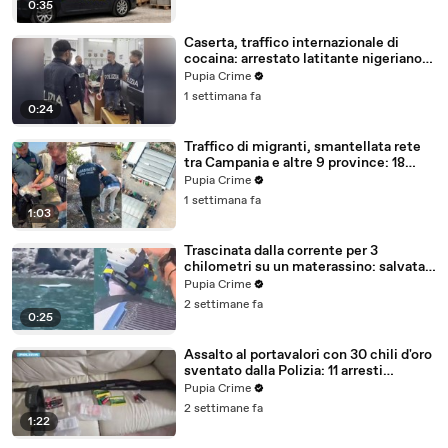
0:35
Caserta, traffico internazionale di
cocaina: arrestato latitante nigeriano
ricercato dal 2019 (28.07.26)
Pupia Crime
1 settimana fa
0:24
Traffico di migranti, smantellata rete
tra Campania e altre 9 province: 18
arresti (27.07.26)
Pupia Crime
1 settimana fa
1:03
Trascinata dalla corrente per 3
chilometri su un materassino: salvata
dalla Polizia (25.07.26)
Pupia Crime
2 settimane fa
0:25
Assalto al portavalori con 30 chili d'oro
sventato dalla Polizia: 11 arresti
(25.07.26)
Pupia Crime
2 settimane fa
1:22