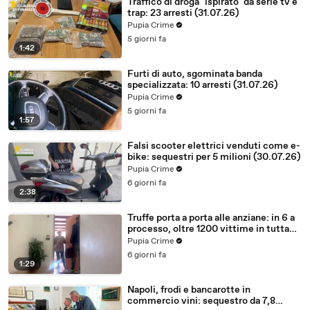
Traffico di droga "ispirato" da serie tv e
trap: 23 arresti (31.07.26)
Pupia Crime
5 giorni fa
1:42
Furti di auto, sgominata banda
specializzata: 10 arresti (31.07.26)
Pupia Crime
5 giorni fa
1:57
Falsi scooter elettrici venduti come e-
bike: sequestri per 5 milioni (30.07.26)
Pupia Crime
6 giorni fa
2:38
Truffe porta a porta alle anziane: in 6 a
processo, oltre 1200 vittime in tutta
Italia (30.07.26)
Pupia Crime
6 giorni fa
1:29
Napoli, frodi e bancarotte in
commercio vini: sequestro da 7,8