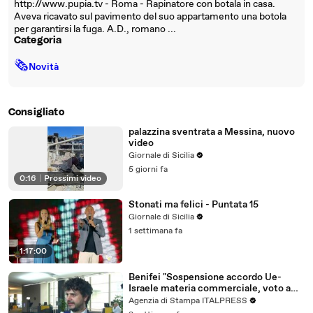
http://www.pupia.tv - Roma - Rapinatore con botala in casa.
Aveva ricavato sul pavimento del suo appartamento una botola
per garantirsi la fuga. A.D., romano ...
Categoria
🗞
Novità
Consigliato
palazzina sventrata a Messina, nuovo
video
Giornale di Sicilia
5 giorni fa
0:16
|
Prossimi video
Stonati ma felici - Puntata 15
Giornale di Sicilia
1 settimana fa
1:17:00
Benifei "Sospensione accordo Ue-
Israele materia commerciale, voto a
maggioranza"
Agenzia di Stampa ITALPRESS