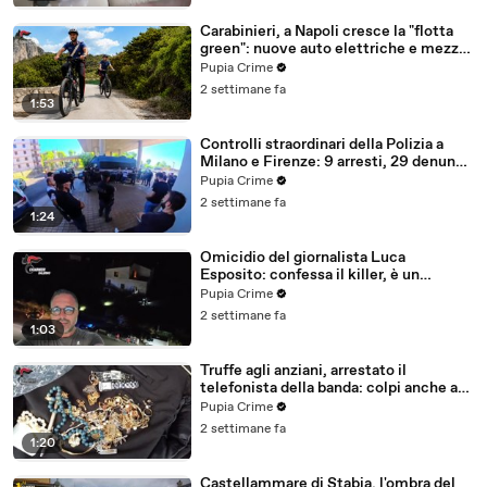
Carabinieri, a Napoli cresce la "flotta
green": nuove auto elettriche e mezzi
sostenibili anche sulle isole (25.07.26)
Pupia Crime
2 settimane fa
1:53
Controlli straordinari della Polizia a
Milano e Firenze: 9 arresti, 29 denunce
e oltre 7mila persone identificate
Pupia Crime
(25.07.26)
2 settimane fa
1:24
Omicidio del giornalista Luca
Esposito: confessa il killer, è un
26enne tunisino (25.07.26)
Pupia Crime
2 settimane fa
1:03
Truffe agli anziani, arrestato il
telefonista della banda: colpi anche ad
Aversa, oltre 300mila euro il bottino
Pupia Crime
stimato (24.07.26)
2 settimane fa
1:20
Castellammare di Stabia, l'ombra del