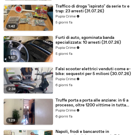
Traffico di droga "ispirato" da serie tv e
trap: 23 arresti (31.07.26)
Pupia Crime
5 giorni fa
1:42
Furti di auto, sgominata banda
specializzata: 10 arresti (31.07.26)
Pupia Crime
5 giorni fa
1:57
Falsi scooter elettrici venduti come e-
bike: sequestri per 5 milioni (30.07.26)
Pupia Crime
6 giorni fa
2:38
Truffe porta a porta alle anziane: in 6 a
processo, oltre 1200 vittime in tutta
Italia (30.07.26)
Pupia Crime
6 giorni fa
1:29
Napoli, frodi e bancarotte in