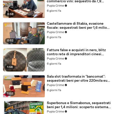
commercio vini: sequestro da 7,8
milioni (30.07.26)
Pupia Crime
6 giorni fa
0:58
Castellammare di Stabia, evasione
fiscale: sequestrati beni per 1,6 milioni
ad un consorzio navale (29.07.26)
Pupia Crime
6 giorni fa
0:52
Fatture false e acquisti in nero, blitz
contro rete di imprenditori cinesi
sequestri per 8,5 milioni (29.07.26)
Pupia Crime
6 giorni fa
1:58
Sala slot trasformata in "bancomat":
sequestrati beni per oltre 220mila euro
a due coniugi (29.07.26)
Pupia Crime
6 giorni fa
1:02
Superbonus e Sismabonus, sequestrati
beni per 1,4 milioni: scoperto sistema
con false abitazioni (29.07.26)
Pupia Crime