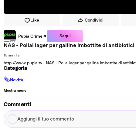
Like
Condividi
Segui
Pupia Crime
NAS - Pollai lager per galline imbottite di antibiotici
15 anni fa
http://www.pupia.tv - NAS - Pollai lager per galline imbottite di antibiot
Categoria
🗞
Novità
Mostra meno
Commenti
Aggiungi
il
tuo