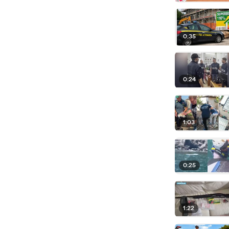
0:35
0:24
1:03
0:25
1:22