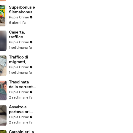
beni per oltre
220mila euro
Superbonus e
a due coniugi
Sismabonus,
(29.07.26)
sequestrati
Pupia Crime
beni per 1,4
6 giorni fa
milioni:
scoperto
Caserta,
sistema con
traffico
false
internazionale
Pupia Crime
abitazioni
di cocaina:
1 settimana fa
(29.07.26)
arrestato
latitante
Traffico di
nigeriano
migranti,
ricercato dal
smantellata
Pupia Crime
2019
rete tra
1 settimana fa
(28.07.26)
Campania e
altre 9
Trascinata
province: 18
dalla corrente
arresti
per 3
Pupia Crime
(27.07.26)
chilometri su
2 settimane fa
un
materassino:
Assalto al
salvata dalla
portavalori
Polizia
con 30 chili
Pupia Crime
(25.07.26)
d'oro sventato
2 settimane fa
dalla Polizia: 11
arresti
Carabinieri, a