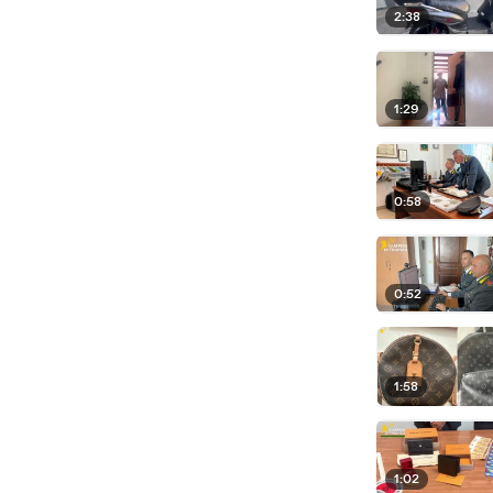
2:38
1:29
0:58
0:52
1:58
1:02