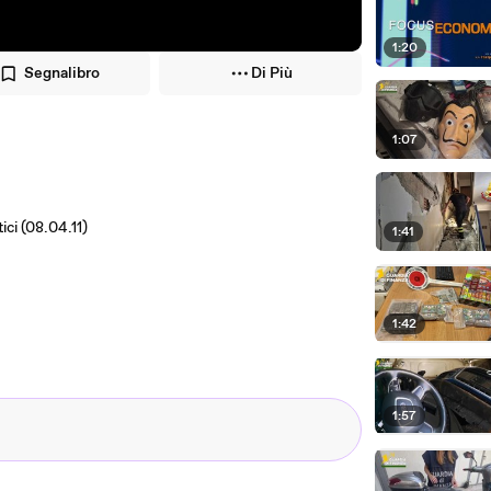
1:20
Segnalibro
Di Più
1:07
ici (08.04.11)
1:41
1:42
1:57