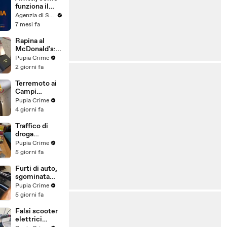
funziona il
canone
Agenzia di Stampa ITALPRESS
concordato
7 mesi fa
Rapina al
McDonald's:
cinque arresti,
Pupia Crime
due indagati
2 giorni fa
anche per
spaccio di
Terremoto ai
droga
Campi
(03.08.26)
Flegrei: 250
Pupia Crime
sfollati e 21
4 giorni fa
feriti,
residenti
Traffico di
chiedono
droga
certezze sul
"ispirato" da
Pupia Crime
futuro
serie tv e trap:
5 giorni fa
(01.08.26)
23 arresti
(31.07.26)
Furti di auto,
sgominata
banda
Pupia Crime
specializzata:
5 giorni fa
10 arresti
(31.07.26)
Falsi scooter
elettrici