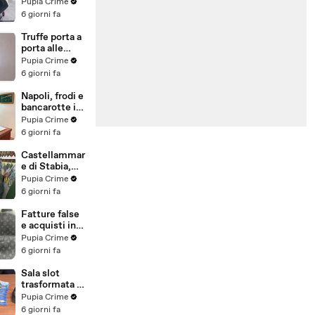
venduti come
Pupia Crime
e-bike:
6 giorni fa
sequestri per
5 milioni
Truffe porta a
(30.07.26)
porta alle
anziane: in 6 a
Pupia Crime
processo,
6 giorni fa
oltre 1200
vittime in
Napoli, frodi e
tutta Italia
bancarotte in
(30.07.26)
commercio
Pupia Crime
vini:
6 giorni fa
sequestro da
7,8 milioni
Castellammar
(30.07.26)
e di Stabia,
evasione
Pupia Crime
fiscale:
6 giorni fa
sequestrati
beni per 1,6
Fatture false
milioni ad un
e acquisti in
consorzio
nero, blitz
Pupia Crime
navale
contro rete di
6 giorni fa
(29.07.26)
imprenditori
cinesi
Sala slot
sequestri per
trasformata in
8,5 milioni
"bancomat":
Pupia Crime
(29.07.26)
sequestrati
6 giorni fa