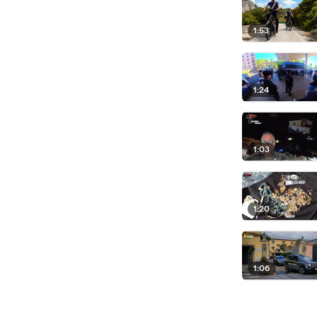
1:53
1:24
1:03
1:20
1:06