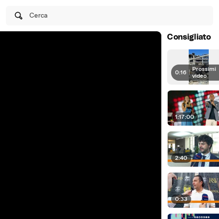
Cerca
Consigliato
Prossimi
0:16
|
video
1:17:00
2:40
0:33