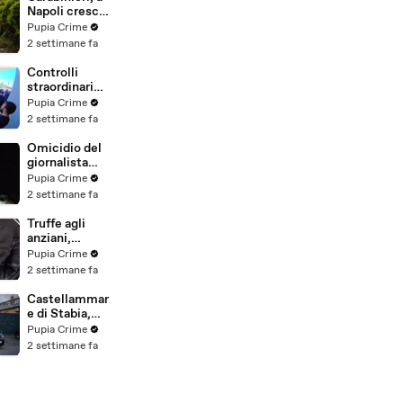
(25.07.26)
Napoli cresce
la "flotta
Pupia Crime
green": nuove
2 settimane fa
auto
elettriche e
Controlli
mezzi
straordinari
sostenibili
della Polizia a
Pupia Crime
anche sulle
Milano e
2 settimane fa
isole
Firenze: 9
(25.07.26)
arresti, 29
Omicidio del
denunce e
giornalista
oltre 7mila
Luca
Pupia Crime
persone
Esposito:
2 settimane fa
identificate
confessa il
(25.07.26)
killer, è un
Truffe agli
26enne
anziani,
tunisino
arrestato il
Pupia Crime
(25.07.26)
telefonista
2 settimane fa
della banda:
colpi anche ad
Castellammar
Aversa, oltre
e di Stabia,
300mila euro
l'ombra del
Pupia Crime
il bottino
clan
2 settimane fa
stimato
D'Alessandro
(24.07.26)
dietro
scommesse
illegali: 5