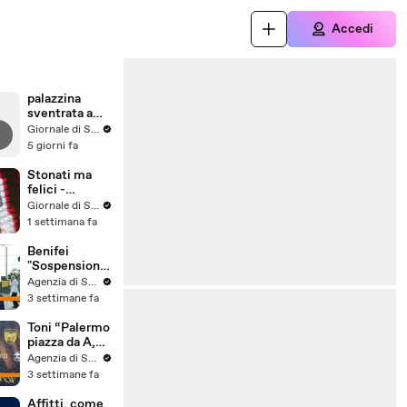
Accedi
palazzina
sventrata a
Messina,
Giornale di Sicilia
nuovo video
5 giorni fa
Stonati ma
felici -
Puntata 15
Giornale di Sicilia
1 settimana fa
Benifei
"Sospensione
accordo Ue-
Agenzia di Stampa ITALPRESS
Israele
3 settimane fa
materia
commerciale,
Toni “Palermo
voto a
piazza da A,
maggioranza"
può essere
Agenzia di Stampa ITALPRESS
l'anno buono”
3 settimane fa
Affitti, come