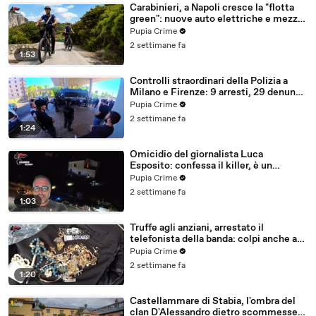
Carabinieri, a Napoli cresce la "flotta
green": nuove auto elettriche e mezzi
sostenibili anche sulle isole (25.07.26)
Pupia Crime
2 settimane fa
1:53
Controlli straordinari della Polizia a
Milano e Firenze: 9 arresti, 29 denunce
e oltre 7mila persone identificate
Pupia Crime
(25.07.26)
2 settimane fa
1:24
Omicidio del giornalista Luca
Esposito: confessa il killer, è un
26enne tunisino (25.07.26)
Pupia Crime
2 settimane fa
1:03
Truffe agli anziani, arrestato il
telefonista della banda: colpi anche ad
Aversa, oltre 300mila euro il bottino
Pupia Crime
stimato (24.07.26)
2 settimane fa
1:20
Castellammare di Stabia, l'ombra del
clan D'Alessandro dietro scommesse