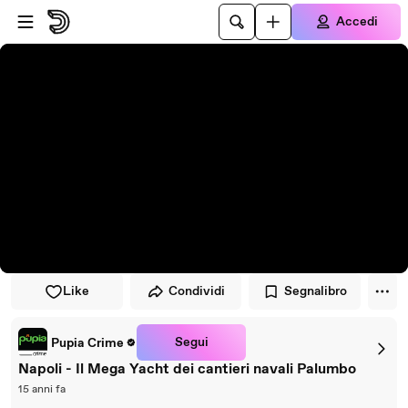
Vai al lettore
Passa al contenuto principale
Accedi
Like
Condividi
Segnalibro
Segui
Pupia Crime
Napoli - Il Mega Yacht dei cantieri navali Palumbo
15 anni fa