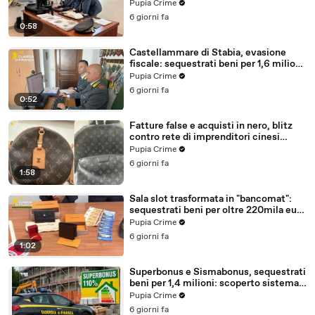
milioni (30.07.26)
Pupia Crime
6 giorni fa
0:58
Castellammare di Stabia, evasione
fiscale: sequestrati beni per 1,6 milioni
ad un consorzio navale (29.07.26)
Pupia Crime
6 giorni fa
0:52
Fatture false e acquisti in nero, blitz
contro rete di imprenditori cinesi
sequestri per 8,5 milioni (29.07.26)
Pupia Crime
6 giorni fa
1:58
Sala slot trasformata in "bancomat":
sequestrati beni per oltre 220mila euro
a due coniugi (29.07.26)
Pupia Crime
6 giorni fa
1:02
Superbonus e Sismabonus, sequestrati
beni per 1,4 milioni: scoperto sistema
con false abitazioni (29.07.26)
Pupia Crime
6 giorni fa