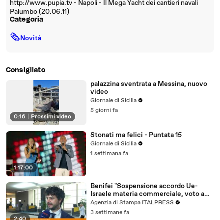
http://www.pupia.tv - Napoli - Il Mega Yacht dei cantieri navali
Palumbo (20.06.11)
Categoria
🗞
Novità
Consigliato
palazzina sventrata a Messina, nuovo
video
Giornale di Sicilia
5 giorni fa
0:16
|
Prossimi video
Stonati ma felici - Puntata 15
Giornale di Sicilia
1 settimana fa
1:17:00
Benifei "Sospensione accordo Ue-
Israele materia commerciale, voto a
maggioranza"
Agenzia di Stampa ITALPRESS
3 settimane fa
2:40