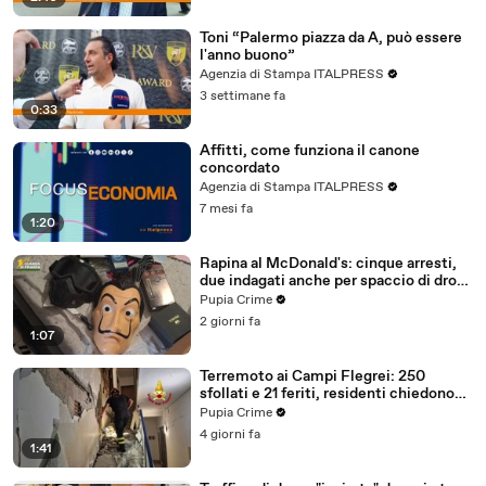
Toni “Palermo piazza da A, può essere
l'anno buono”
Agenzia di Stampa ITALPRESS
3 settimane fa
0:33
Affitti, come funziona il canone
concordato
Agenzia di Stampa ITALPRESS
7 mesi fa
1:20
Rapina al McDonald's: cinque arresti,
due indagati anche per spaccio di droga
(03.08.26)
Pupia Crime
2 giorni fa
1:07
Terremoto ai Campi Flegrei: 250
sfollati e 21 feriti, residenti chiedono
certezze sul futuro (01.08.26)
Pupia Crime
4 giorni fa
1:41