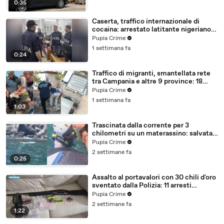
0:35
Caserta, traffico internazionale di
cocaina: arrestato latitante nigeriano
ricercato dal 2019 (28.07.26)
Pupia Crime
1 settimana fa
0:24
Traffico di migranti, smantellata rete
tra Campania e altre 9 province: 18
arresti (27.07.26)
Pupia Crime
1 settimana fa
1:03
Trascinata dalla corrente per 3
chilometri su un materassino: salvata
dalla Polizia (25.07.26)
Pupia Crime
2 settimane fa
0:25
Assalto al portavalori con 30 chili d'oro
sventato dalla Polizia: 11 arresti
(25.07.26)
Pupia Crime
2 settimane fa
1:22