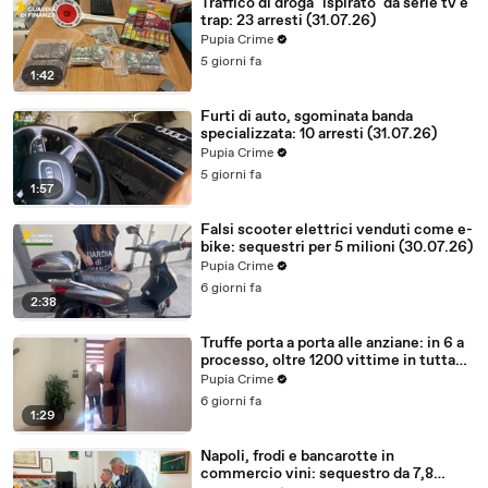
Traffico di droga "ispirato" da serie tv e
trap: 23 arresti (31.07.26)
Pupia Crime
5 giorni fa
1:42
Furti di auto, sgominata banda
specializzata: 10 arresti (31.07.26)
Pupia Crime
5 giorni fa
1:57
Falsi scooter elettrici venduti come e-
bike: sequestri per 5 milioni (30.07.26)
Pupia Crime
6 giorni fa
2:38
Truffe porta a porta alle anziane: in 6 a
processo, oltre 1200 vittime in tutta
Italia (30.07.26)
Pupia Crime
6 giorni fa
1:29
Napoli, frodi e bancarotte in
commercio vini: sequestro da 7,8