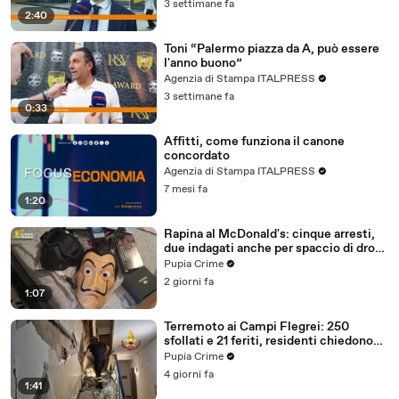
3 settimane fa
2:40
Toni “Palermo piazza da A, può essere
l'anno buono”
Agenzia di Stampa ITALPRESS
3 settimane fa
0:33
Affitti, come funziona il canone
concordato
Agenzia di Stampa ITALPRESS
7 mesi fa
1:20
Rapina al McDonald's: cinque arresti,
due indagati anche per spaccio di droga
(03.08.26)
Pupia Crime
2 giorni fa
1:07
Terremoto ai Campi Flegrei: 250
sfollati e 21 feriti, residenti chiedono
certezze sul futuro (01.08.26)
Pupia Crime
4 giorni fa
1:41