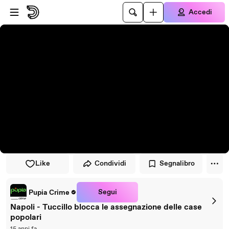
Vai al lettore
Passa al contenuto principale
Accedi
Like
Condividi
Segnalibro
Segui
Pupia Crime
Napoli - Tuccillo blocca le assegnazione delle case
popolari