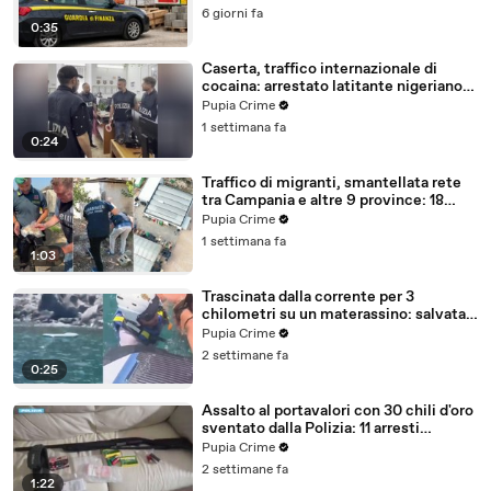
6 giorni fa
0:35
Caserta, traffico internazionale di
cocaina: arrestato latitante nigeriano
ricercato dal 2019 (28.07.26)
Pupia Crime
1 settimana fa
0:24
Traffico di migranti, smantellata rete
tra Campania e altre 9 province: 18
arresti (27.07.26)
Pupia Crime
1 settimana fa
1:03
Trascinata dalla corrente per 3
chilometri su un materassino: salvata
dalla Polizia (25.07.26)
Pupia Crime
2 settimane fa
0:25
Assalto al portavalori con 30 chili d'oro
sventato dalla Polizia: 11 arresti
(25.07.26)
Pupia Crime
2 settimane fa
1:22