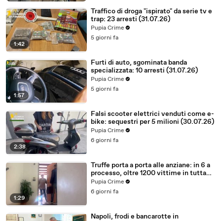
Traffico di droga "ispirato" da serie tv e
trap: 23 arresti (31.07.26)
Pupia Crime
5 giorni fa
1:42
Furti di auto, sgominata banda
specializzata: 10 arresti (31.07.26)
Pupia Crime
5 giorni fa
1:57
Falsi scooter elettrici venduti come e-
bike: sequestri per 5 milioni (30.07.26)
Pupia Crime
6 giorni fa
2:38
Truffe porta a porta alle anziane: in 6 a
processo, oltre 1200 vittime in tutta
Italia (30.07.26)
Pupia Crime
6 giorni fa
1:29
Napoli, frodi e bancarotte in