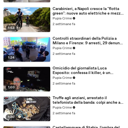
Carabinieri, a Napoli cresce la "flotta
green": nuove auto elettriche e mezzi
sostenibili anche sulle isole (25.07.26)
Pupia Crime
2 settimane fa
1:53
Controlli straordinari della Polizia a
Milano e Firenze: 9 arresti, 29 denunce
e oltre 7mila persone identificate
Pupia Crime
(25.07.26)
2 settimane fa
1:24
Omicidio del giornalista Luca
Esposito: confessa il killer, è un
26enne tunisino (25.07.26)
Pupia Crime
2 settimane fa
1:03
Truffe agli anziani, arrestato il
telefonista della banda: colpi anche ad
Aversa, oltre 300mila euro il bottino
Pupia Crime
stimato (24.07.26)
2 settimane fa
1:20
Castellammare di Stabia, l'ombra del