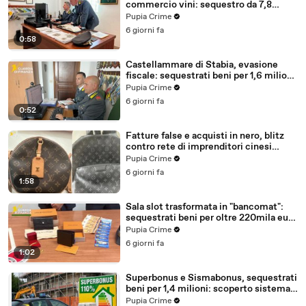
commercio vini: sequestro da 7,8
milioni (30.07.26)
Pupia Crime
6 giorni fa
0:58
Castellammare di Stabia, evasione
fiscale: sequestrati beni per 1,6 milioni
ad un consorzio navale (29.07.26)
Pupia Crime
6 giorni fa
0:52
Fatture false e acquisti in nero, blitz
contro rete di imprenditori cinesi
sequestri per 8,5 milioni (29.07.26)
Pupia Crime
6 giorni fa
1:58
Sala slot trasformata in "bancomat":
sequestrati beni per oltre 220mila euro
a due coniugi (29.07.26)
Pupia Crime
6 giorni fa
1:02
Superbonus e Sismabonus, sequestrati
beni per 1,4 milioni: scoperto sistema
con false abitazioni (29.07.26)
Pupia Crime