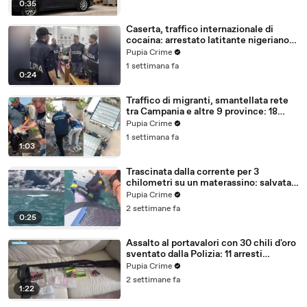
0:35
Caserta, traffico internazionale di
cocaina: arrestato latitante nigeriano
ricercato dal 2019 (28.07.26)
Pupia Crime
1 settimana fa
0:24
Traffico di migranti, smantellata rete
tra Campania e altre 9 province: 18
arresti (27.07.26)
Pupia Crime
1 settimana fa
1:03
Trascinata dalla corrente per 3
chilometri su un materassino: salvata
dalla Polizia (25.07.26)
Pupia Crime
2 settimane fa
0:25
Assalto al portavalori con 30 chili d'oro
sventato dalla Polizia: 11 arresti
(25.07.26)
Pupia Crime
2 settimane fa
1:22