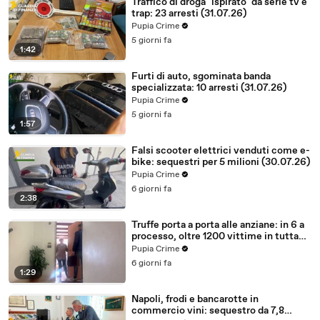
Traffico di droga "ispirato" da serie tv e
trap: 23 arresti (31.07.26)
Pupia Crime
5 giorni fa
1:42
Furti di auto, sgominata banda
specializzata: 10 arresti (31.07.26)
Pupia Crime
5 giorni fa
1:57
Falsi scooter elettrici venduti come e-
bike: sequestri per 5 milioni (30.07.26)
Pupia Crime
6 giorni fa
2:38
Truffe porta a porta alle anziane: in 6 a
processo, oltre 1200 vittime in tutta
Italia (30.07.26)
Pupia Crime
6 giorni fa
1:29
Napoli, frodi e bancarotte in
commercio vini: sequestro da 7,8