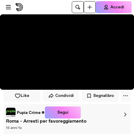
Vai al lettore
Passa al contenuto principale
Accedi
Like
Condividi
Segnalibro
Segui
Pupia Crime
Roma - Arresti per favoreggiamento
15 anni fa