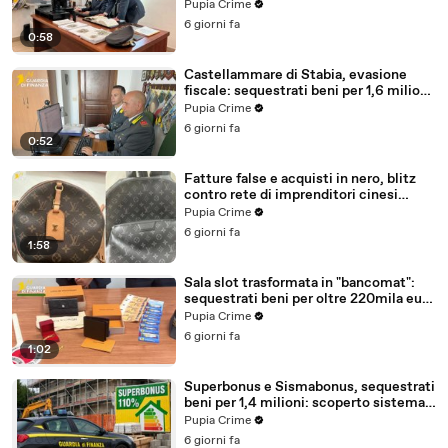
milioni (30.07.26)
Pupia Crime
6 giorni fa
0:58
Castellammare di Stabia, evasione
fiscale: sequestrati beni per 1,6 milioni
ad un consorzio navale (29.07.26)
Pupia Crime
6 giorni fa
0:52
Fatture false e acquisti in nero, blitz
contro rete di imprenditori cinesi
sequestri per 8,5 milioni (29.07.26)
Pupia Crime
6 giorni fa
1:58
Sala slot trasformata in "bancomat":
sequestrati beni per oltre 220mila euro
a due coniugi (29.07.26)
Pupia Crime
6 giorni fa
1:02
Superbonus e Sismabonus, sequestrati
beni per 1,4 milioni: scoperto sistema
con false abitazioni (29.07.26)
Pupia Crime
6 giorni fa