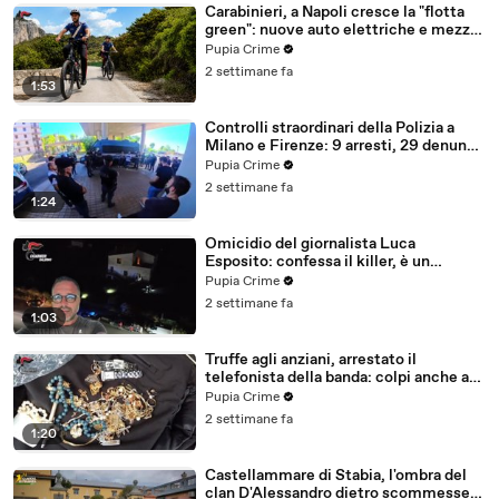
Carabinieri, a Napoli cresce la "flotta
green": nuove auto elettriche e mezzi
sostenibili anche sulle isole (25.07.26)
Pupia Crime
2 settimane fa
1:53
Controlli straordinari della Polizia a
Milano e Firenze: 9 arresti, 29 denunce
e oltre 7mila persone identificate
Pupia Crime
(25.07.26)
2 settimane fa
1:24
Omicidio del giornalista Luca
Esposito: confessa il killer, è un
26enne tunisino (25.07.26)
Pupia Crime
2 settimane fa
1:03
Truffe agli anziani, arrestato il
telefonista della banda: colpi anche ad
Aversa, oltre 300mila euro il bottino
Pupia Crime
stimato (24.07.26)
2 settimane fa
1:20
Castellammare di Stabia, l'ombra del
clan D'Alessandro dietro scommesse