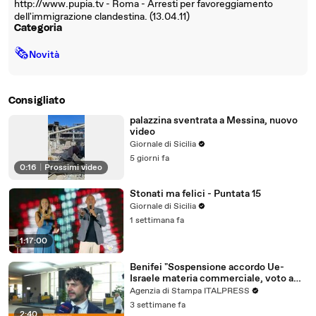
http://www.pupia.tv - Roma - Arresti per favoreggiamento
dell'immigrazione clandestina. (13.04.11)
Categoria
🗞
Novità
Consigliato
palazzina sventrata a Messina, nuovo
video
Giornale di Sicilia
5 giorni fa
0:16
|
Prossimi video
Stonati ma felici - Puntata 15
Giornale di Sicilia
1 settimana fa
1:17:00
Benifei "Sospensione accordo Ue-
Israele materia commerciale, voto a
maggioranza"
Agenzia di Stampa ITALPRESS
3 settimane fa
2:40