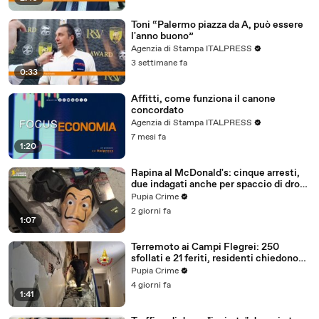
Toni “Palermo piazza da A, può essere
l'anno buono”
Agenzia di Stampa ITALPRESS
3 settimane fa
0:33
Affitti, come funziona il canone
concordato
Agenzia di Stampa ITALPRESS
7 mesi fa
1:20
Rapina al McDonald's: cinque arresti,
due indagati anche per spaccio di droga
(03.08.26)
Pupia Crime
2 giorni fa
1:07
Terremoto ai Campi Flegrei: 250
sfollati e 21 feriti, residenti chiedono
certezze sul futuro (01.08.26)
Pupia Crime
4 giorni fa
1:41